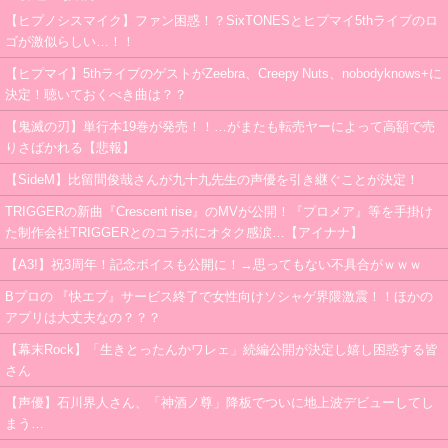
【ヒプノシスマイク】ファン困惑！？SixTONESとヒプマイ5thライブのロ
ゴが激似らしい…！！
【ヒプマイ】5thライブのゲストがZeebra、Creepy Nuts、nobodyknows+に
決定！聴いておくべき曲は？？
【鬼滅の刃】単行本19巻が発売！！…がまたも転売ヤーによって高額で売
りさばかれる【悲報】
【SideM】比留間俊哉さんが九十九先生の声優を引き継ぐことが決定！
TRIGGERの新曲『Crescent rise』のMVが公開！『プロメア』等を手掛け
た制作会社TRIGGERとのコラボにオタク感涙…【アイナナ】
【A3!】祝3周年！記念ボイスも公開に！→思ってもない不具合がｗｗｗ
Bプロの 『快エブ』サービス終了で女性向けソシャゲ界隈激震！！ほかの
アプリは大丈夫なの？？？
【幕末Rock】「生きとったんかワレェ」続編公開が決定し嬉し困惑する皆
さん
【声優】石川界人さん、「神酒ノ尊」降板でついに地上波デビューしてし
まう…