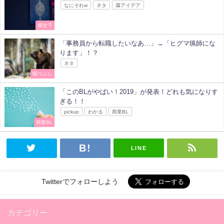
なにそれw
ネタ
腐アイデア
腐女子
「事務員から転職したいなあ…」→「ヒグマ猟師にな
ります」！？
ネタ
暇つぶし
「このBLがやばい！2019」が発表！どれも気になりす
ぎる！！
pickup
わかる
商業BL
商業BL
LINE
Twitterでフォローしよう
カテゴリー