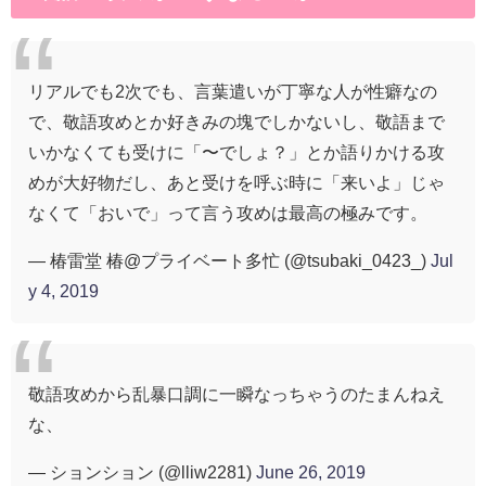
リアルでも2次でも、言葉遣いが丁寧な人が性癖なの
で、敬語攻めとか好きみの塊でしかないし、敬語まで
いかなくても受けに「〜でしょ？」とか語りかける攻
めが大好物だし、あと受けを呼ぶ時に「来いよ」じゃ
なくて「おいで」って言う攻めは最高の極みです。
— 椿雷堂 椿@プライベート多忙 (@tsubaki_0423_)
Jul
y 4, 2019
敬語攻めから乱暴口調に一瞬なっちゃうのたまんねえ
な、
— ションション (@lliw2281)
June 26, 2019