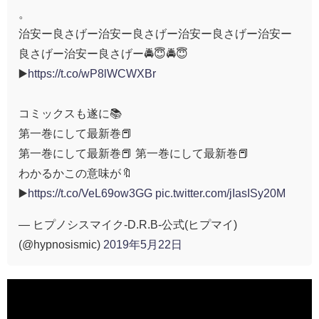
。
治安ー良さげー治安ー良さげー治安ー良さげー治安ー
良さげー治安ー良さげー🚔😇🚔😇
▶️
https://t.co/wP8lWCWXBr
コミックスも遂に📚
第一巻にして最新巻📕
第一巻にして最新巻📕 第一巻にして最新巻📕
わかるかこの意味が🔖
▶️
https://t.co/VeL69ow3GG
pic.twitter.com/jIasISy20M
— ヒプノシスマイク-D.R.B-公式(ヒプマイ)
(@hypnosismic)
2019年5月22日