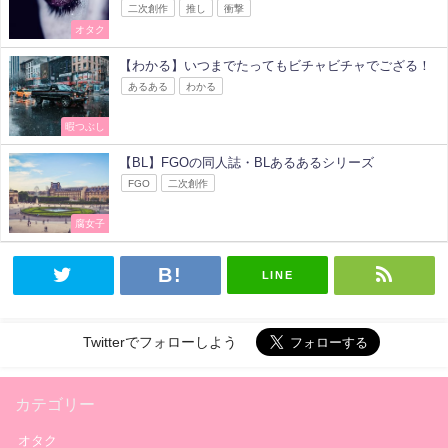
二次創作
推し
衝撃
オタク
【わかる】いつまでたってもビチャビチャでござる！
あるある
わかる
暇つぶし
【BL】FGOの同人誌・BLあるあるシリーズ
FGO
二次創作
腐女子
LINE
Twitterでフォローしよう
カテゴリー
オタク