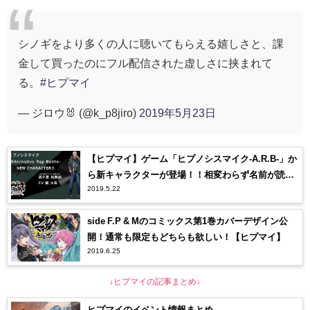
シノギをより多くの人に聴いてもらえる嬉しさと、課
金して買ったのにフル配信された虚しさに挟まれて
る。
#ヒプマイ
— ジロウ🐰 (@k_p8jiro)
2019年5月23日
【ヒプマイ】ゲーム「ヒプノシスマイク-A.R.B-」か
ら新キャラクターが登場！！相変わらず名前が読め
2019.5.22
なくて草
side F.P & Mのコミックス第1巻カバーデザイン公
開！通常も限定もどちらも欲しい！【ヒプマイ】
2019.6.25
↓ヒプマイの記事まとめ↓
ヒプマイのイベント情報まとめ