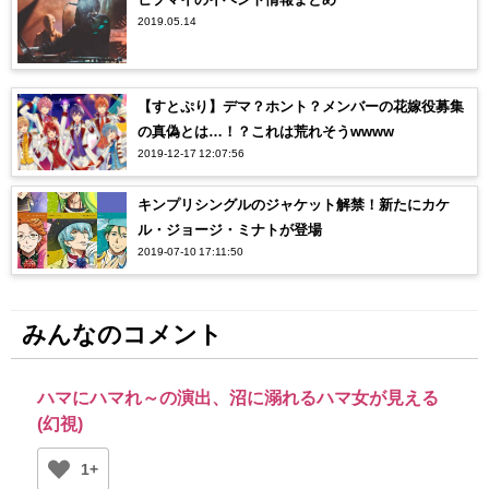
2019.05.14
【すとぷり】デマ？ホント？メンバーの花嫁役募集
の真偽とは…！？これは荒れそうwwww
2019-12-17 12:07:56
キンプリシングルのジャケット解禁！新たにカケ
ル・ジョージ・ミナトが登場
2019-07-10 17:11:50
みんなのコメント
ハマにハマれ～の演出、沼に溺れるハマ女が見える
(幻視)
1+