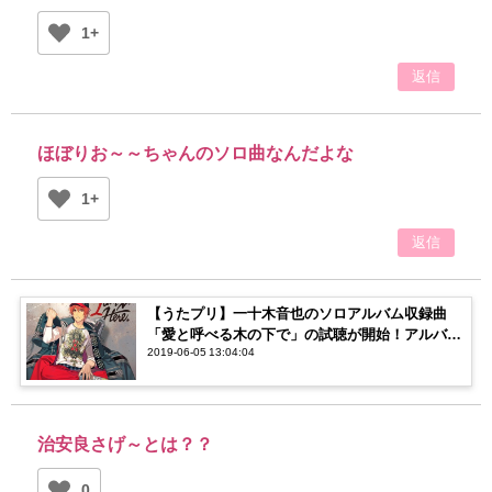
1+
返信
ほぼりお～～ちゃんのソロ曲なんだよな
1+
返信
【うたプリ】一十木音也のソロアルバム収録曲
「愛と呼べる木の下で」の試聴が開始！アルバム
2019-06-05 13:04:04
「I am Here.」は6月5日発売！【うたの☆プリン
スさまっ♪】
治安良さげ～とは？？
0