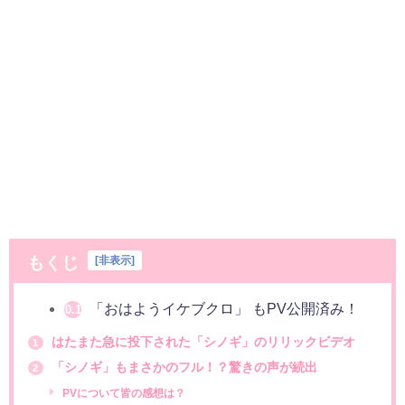
もくじ
[
非表示
]
「おはようイケブクロ」 もPV公開済み！
0.1
はたまた急に投下された「シノギ」のリリックビデオ
1
「シノギ」もまさかのフル！？驚きの声が続出
2
PVについて皆の感想は？