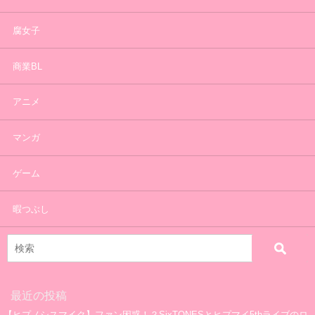
腐女子
商業BL
アニメ
マンガ
ゲーム
暇つぶし
最近の投稿
【ヒプノシスマイク】ファン困惑！？SixTONESとヒプマイ5thライブのロ