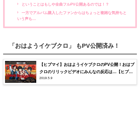
ということはもしや全曲フルPV公開あるのでは！？
一方でアルバム購入したファンからはちょっと複雑な気持ちと
いう声も…
「おはようイケブクロ」 もPV公開済み！
【ヒプマイ】おはようイケブクロのPV公開！おはブ
クロのリリックビデオにみんなの反応は…【ヒプノ
2019.5.9
シスマイク】