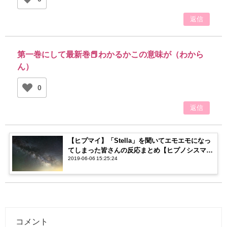
返信
第一巻にして最新巻📕わかるかこの意味が（わから
ん）
0
返信
【ヒプマイ】「Stella」を聞いてエモエモになっ
てしまった皆さんの反応まとめ【ヒプノシスマイ
2019-06-06 15:25:24
ク】
コメント