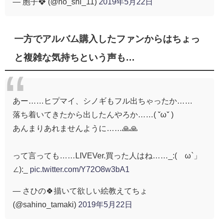
— 胞子❖ (@ho_shi_11)
2019年5月22日
一方でアルバム購入したファンからはちょっ
と複雑な気持ちという声も…
あー……ヒプマイ、シノギもフル出ちゃったか……
落ち着いてきたから出したんやろか……( ˇωˇ )
あんまりあれませんように……🙏🙏
って言っても……LIVEVer.買った人はね……_:(´ω`」
∠):_
pic.twitter.com/Y72O8w3bA1
— さひの🍀描いて欲しい絵教えてちょ
(@sahino_tamaki)
2019年5月22日