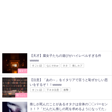
【天才】腐女子たちの遊びがハイレベルすぎる件
wwww
すごい話
なにそれw
ネタ
推しカプ
腐女子
【注意】「あの～」をイタリアで言うと恥ずかしい思
いをするぞ！！wwww
すごい話
下ネタ注意
衝撃
暇つぶし
推しが死んだことがあるオタクは全体の〇〇パーセン
ト！？「だんだん推しの死を求めるようになってた」