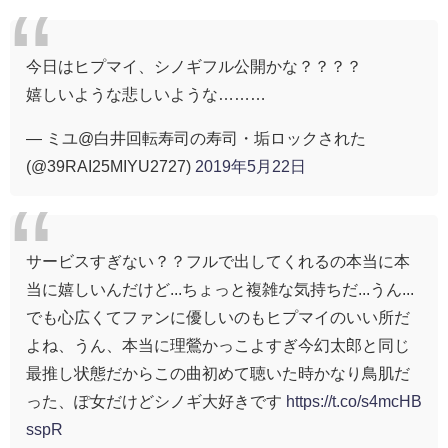
今日はヒプマイ、シノギフル公開かな？？？？
嬉しいような悲しいような………
— ミユ@白井回転寿司の寿司・垢ロックされた
(@39RAI25MIYU2727)
2019年5月22日
サービスすぎない？？フルで出してくれるの本当に本
当に嬉しいんだけど...ちょっと複雑な気持ちだ...うん...
でも心広くてファンに優しいのもヒプマイのいい所だ
よね、うん、本当に理鶯かっこよすぎ今幻太郎と同じ
最推し状態だからこの曲初めて聴いた時かなり鳥肌だ
った、ぽ女だけどシノギ大好きです
https://t.co/s4mcHB
sspR