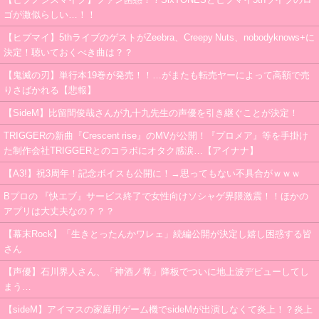
ゴが激似らしい…！！
【ヒプマイ】5thライブのゲストがZeebra、Creepy Nuts、nobodyknows+に
決定！聴いておくべき曲は？？
【鬼滅の刃】単行本19巻が発売！！…がまたも転売ヤーによって高額で売
りさばかれる【悲報】
【SideM】比留間俊哉さんが九十九先生の声優を引き継ぐことが決定！
TRIGGERの新曲『Crescent rise』のMVが公開！『プロメア』等を手掛け
た制作会社TRIGGERとのコラボにオタク感涙…【アイナナ】
【A3!】祝3周年！記念ボイスも公開に！→思ってもない不具合がｗｗｗ
Bプロの 『快エブ』サービス終了で女性向けソシャゲ界隈激震！！ほかの
アプリは大丈夫なの？？？
【幕末Rock】「生きとったんかワレェ」続編公開が決定し嬉し困惑する皆
さん
【声優】石川界人さん、「神酒ノ尊」降板でついに地上波デビューしてし
まう…
【sideM】アイマスの家庭用ゲーム機でsideMが出演しなくて炎上！？炎上