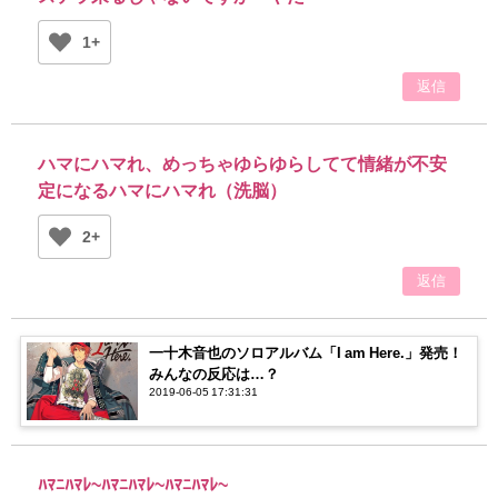
1+
返信
ハマにハマれ、めっちゃゆらゆらしてて情緒が不安
定になるハマにハマれ（洗脳）
2+
返信
一十木音也のソロアルバム「I am Here.」発売！
みんなの反応は…？
2019-06-05 17:31:31
ﾊﾏﾆﾊﾏﾚ~ﾊﾏﾆﾊﾏﾚ~ﾊﾏﾆﾊﾏﾚ~