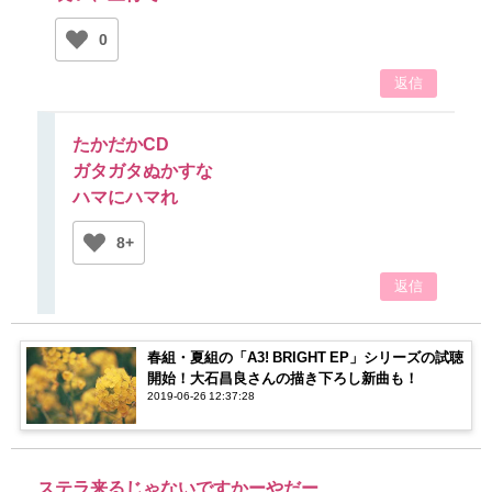
0
返信
たかだかCD
ガタガタぬかすな
ハマにハマれ
8+
返信
春組・夏組の「A3! BRIGHT EP」シリーズの試聴
開始！大石昌良さんの描き下ろし新曲も！
2019-06-26 12:37:28
ステラ来るじゃないですかーやだー