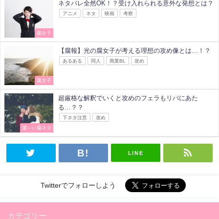
ネタバレ全然OK！？受け入れられる意外な発想とは？
アニメ
ネタ
映画
考察
腐女子
【腐報】光の腐女子が考える理想の攻め像とは…！？
あるある
同人
商業BL
攻め
腐女子
超厳格な解釈でいくと攻めのフェラもリバにあた
る…？？
下ネタ注意
攻め
濃～い腐ネタ
LINE
Twitterでフォローしよう
カテゴリー