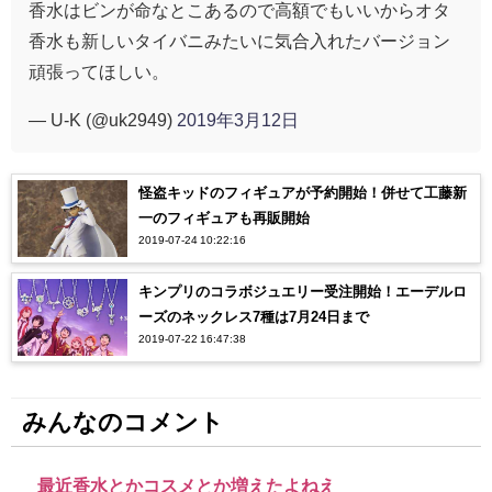
香水はビンが命なとこあるので高額でもいいからオタ
香水も新しいタイバニみたいに気合入れたバージョン
頑張ってほしい。
— U-K (@uk2949)
2019年3月12日
怪盗キッドのフィギュアが予約開始！併せて工藤新
一のフィギュアも再販開始
2019-07-24 10:22:16
キンプリのコラボジュエリー受注開始！エーデルロ
ーズのネックレス7種は7月24日まで
2019-07-22 16:47:38
みんなのコメント
最近香水とかコスメとか増えたよねえ