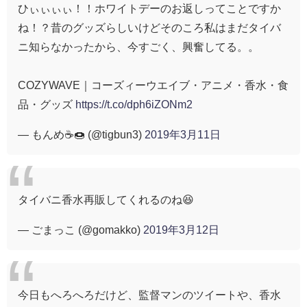
ひぃぃぃぃ！！ホワイトデーのお返しってことですか
ね！？昔のグッズらしいけどそのころ私はまだタイバ
ニ知らなかったから、今すごく、興奮してる。。
COZYWAVE｜コーズィーウエイブ・アニメ・香水・食
品・グッズ
https://t.co/dph6iZONm2
— もんめ☕️🍩 (@tigbun3)
2019年3月11日
タイバニ香水再販してくれるのね😆
— ごまっこ (@gomakko)
2019年3月12日
今日もへろへろだけど、監督マンのツイートや、香水