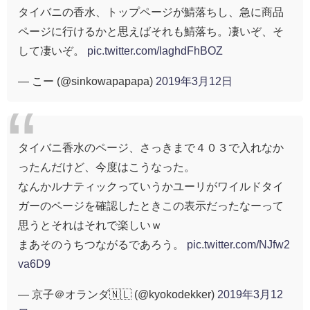
タイバニの香水、トップページが鯖落ちし、急に商品
ページに行けるかと思えばそれも鯖落ち。凄いぞ、そ
して凄いぞ。
pic.twitter.com/laghdFhBOZ
— こー (@sinkowapapapa)
2019年3月12日
タイバニ香水のページ、さっきまで４０３で入れなか
ったんだけど、今度はこうなった。
なんかルナティックっていうかユーリがワイルドタイ
ガーのページを確認したときこの表示だったなーって
思うとそれはそれで楽しいｗ
まあそのうちつながるであろう。
pic.twitter.com/NJfw2
va6D9
— 京子＠オランダ🇳🇱 (@kyokodekker)
2019年3月12