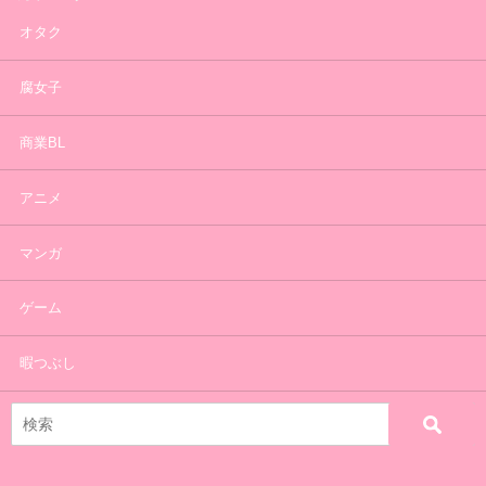
オタク
腐女子
商業BL
アニメ
マンガ
ゲーム
暇つぶし