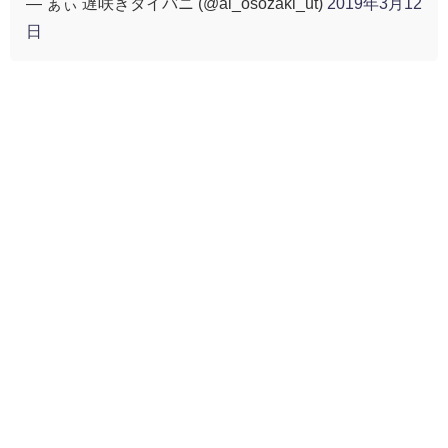
— ぁぃ 遅咲きタイバニ (@ai_osozaki_ut)
2019年3月12
日