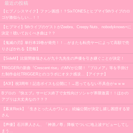
最近の投稿
【ヒプノシスマイク】ファン困惑！？SixTONESとヒプマイ5thライブのロ
ゴが激似らしい…！！
【ヒプマイ】5thライブのゲストがZeebra、Creepy Nuts、nobodyknows+に
決定！聴いておくべき曲は？？
【鬼滅の刃】単行本19巻が発売！！…がまたも転売ヤーによって高額で売
りさばかれる【悲報】
【SideM】比留間俊哉さんが九十九先生の声優を引き継ぐことが決定！
TRIGGERの新曲『Crescent rise』のMVが公開！『プロメア』等を手掛け
た制作会社TRIGGERとのコラボにオタク感涙…【アイナナ】
【A3!】祝3周年！記念ボイスも公開に！→思ってもない不具合がｗｗｗ
Bプロの 『快エブ』サービス終了で女性向けソシャゲ界隈激震！！ほかの
アプリは大丈夫なの？？？
【幕末Rock】「生きとったんかワレェ」続編公開が決定し嬉し困惑する皆
さん
【声優】石川界人さん、「神酒ノ尊」降板でついに地上波デビューしてし
まう…