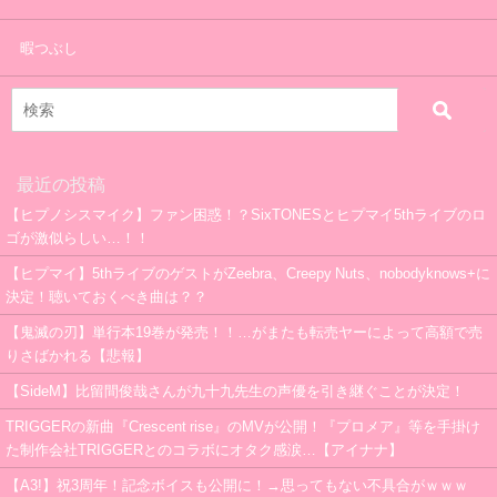
暇つぶし
最近の投稿
【ヒプノシスマイク】ファン困惑！？SixTONESとヒプマイ5thライブのロ
ゴが激似らしい…！！
【ヒプマイ】5thライブのゲストがZeebra、Creepy Nuts、nobodyknows+に
決定！聴いておくべき曲は？？
【鬼滅の刃】単行本19巻が発売！！…がまたも転売ヤーによって高額で売
りさばかれる【悲報】
【SideM】比留間俊哉さんが九十九先生の声優を引き継ぐことが決定！
TRIGGERの新曲『Crescent rise』のMVが公開！『プロメア』等を手掛け
た制作会社TRIGGERとのコラボにオタク感涙…【アイナナ】
【A3!】祝3周年！記念ボイスも公開に！→思ってもない不具合がｗｗｗ