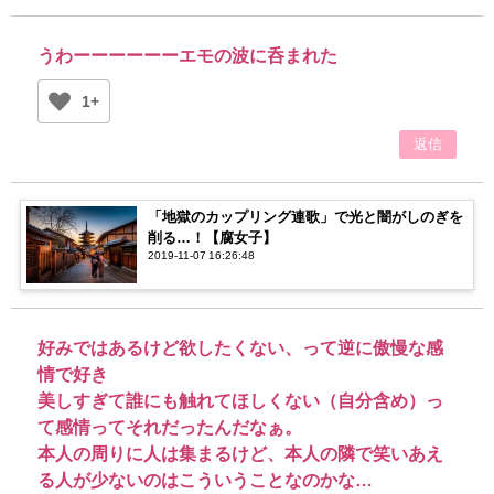
うわーーーーーーエモの波に呑まれた
1+
返信
「地獄のカップリング連歌」で光と闇がしのぎを
削る…！【腐女子】
2019-11-07 16:26:48
好みではあるけど欲したくない、って逆に傲慢な感
情で好き
美しすぎて誰にも触れてほしくない（自分含め）っ
て感情ってそれだったんだなぁ。
本人の周りに人は集まるけど、本人の隣で笑いあえ
る人が少ないのはこういうことなのかな…