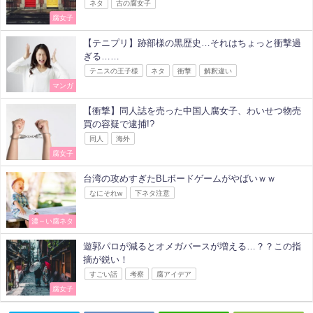
ネタ
古の腐女子
腐女子
【テニプリ】跡部様の黒歴史…それはちょっと衝撃過
ぎる……
テニスの王子様
ネタ
衝撃
解釈違い
マンガ
【衝撃】同人誌を売った中国人腐女子、わいせつ物売
買の容疑で逮捕!?
同人
海外
腐女子
台湾の攻めすぎたBLボードゲームがやばいｗｗ
なにそれw
下ネタ注意
濃～い腐ネタ
遊郭パロが減るとオメガバースが増える…？？この指
摘が鋭い！
すごい話
考察
腐アイデア
腐女子