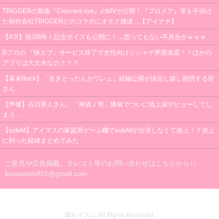
TRIGGERの新曲『Crescent rise』のMVが公開！『プロメア』等を手掛け
た制作会社TRIGGERとのコラボにオタク感涙…【アイナナ】
【A3!】祝3周年！記念ボイスも公開に！→思ってもない不具合がｗｗｗ
Bプロの 『快エブ』サービス終了で女性向けソシャゲ界隈激震！！ほかの
アプリは大丈夫なの？？？
【幕末Rock】「生きとったんかワレェ」続編公開が決定し嬉し困惑する皆
さん
【声優】石川界人さん、「神酒ノ尊」降板でついに地上波デビューしてし
まう…
【sideM】アイマスの家庭用ゲーム機でsideMが出演しなくて炎上！？炎上
に到った経緯まとめてみた
ご意見や広告掲載、タレコミ等のお問い合わせはこちらから↓↓
kusareism801@gmail.com
腐れイズム All Rights Reserved.