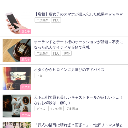
【腐報】腐女子のスマホが擬人化した結果ｗｗｗｗｗ
二次創作
同人
腐女子
オーランドとデート権のオークションが話題→不安に
なった恋人ケイティが倍額で落札
二次創作
同人
海外
腐女子
オタクからヒロインに男選びのアドバイス
ネタ
オタク
天下五剣で最も美しいキャストドールが眩しいッ…！
なおお値段は…(察し)
グッズ
すごい話
刀剣乱舞
ゲーム
「葬式の描写は晴れ派？雨派？」←性癖リトマス紙と