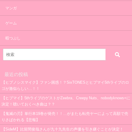
マンガ
ゲーム
暇つぶし
最近の投稿
【ヒプノシスマイク】ファン困惑！？SixTONESとヒプマイ5thライブのロ
ゴが激似らしい…！！
【ヒプマイ】5thライブのゲストがZeebra、Creepy Nuts、nobodyknows+に
決定！聴いておくべき曲は？？
【鬼滅の刃】単行本19巻が発売！！…がまたも転売ヤーによって高額で売
りさばかれる【悲報】
【SideM】比留間俊哉さんが九十九先生の声優を引き継ぐことが決定！