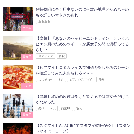
歌舞伎町に全く用事ないのに何故か地理とかめちゃめ
ちゃ詳しいオタクのあれ
あるある
ゲーム
【腐報】「あなたのハッピーエンドライン」というハ
ピエン厨のためのツイートが腐女子の間で流行ってる
らしい
腐アイデア
解釈
腐女子
【ヒプマイ】コミカライズで物議を醸したあのシーン
を検証してみた人あらわるｗｗｗ
なにそれw
ネタ
ヒプノシスマイク
考察
マンガ
【腐報】攻めの反対は受けと答えるのは腐女子だけじ
ゃなかった…
受け
同人
商業BL
攻め
腐女子
【スタマイ】AJ2019にてスタマイ物販が炎上【スタン
ドマイヒーローズ】