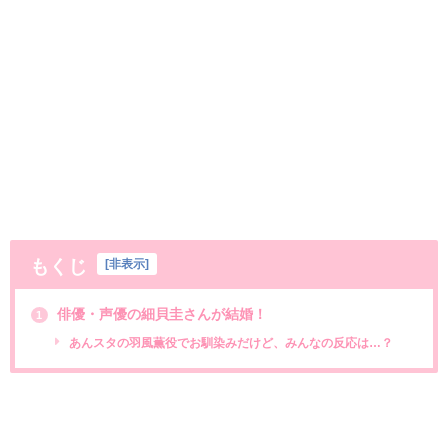
もくじ
[
非表示
]
俳優・声優の細貝圭さんが結婚！
1
あんスタの羽風薫役でお馴染みだけど、みんなの反応は…？