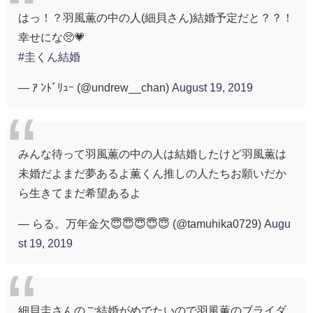
はっ！？羽風薫の中の人(細貝さん)結婚予定だと？？！
幸せにな🥺💗
#圭くん結婚
— ｱ ﾝﾄﾞﾘｭｰ (@undrew__chan)
August 19, 2019
みんな待って羽風薫の中の人は結婚したけど羽風薫は
未婚だよまだ夢あるよ薫くん推しの人たちお願いだか
ら生きてまだ希望あるよ
— らる。万年金欠😇😇😇😇😇 (@tamuhika0729)
Augu
st 19, 2019
細貝圭さんのご結婚がめでたいので羽風薫のブライダ