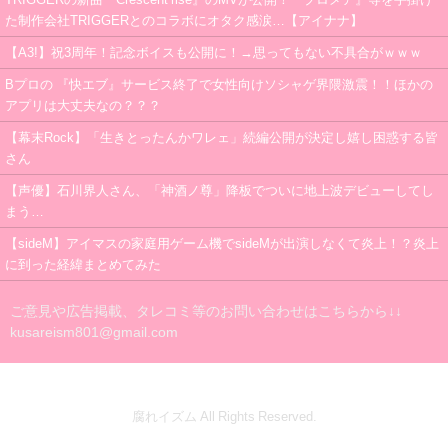
た制作会社TRIGGERとのコラボにオタク感涙…【アイナナ】
【A3!】祝3周年！記念ボイスも公開に！→思ってもない不具合がｗｗｗ
Bプロの 『快エブ』サービス終了で女性向けソシャゲ界隈激震！！ほかの
アプリは大丈夫なの？？？
【幕末Rock】「生きとったんかワレェ」続編公開が決定し嬉し困惑する皆
さん
【声優】石川界人さん、「神酒ノ尊」降板でついに地上波デビューしてし
まう…
【sideM】アイマスの家庭用ゲーム機でsideMが出演しなくて炎上！？炎上
に到った経緯まとめてみた
ご意見や広告掲載、タレコミ等のお問い合わせはこちらから↓↓
kusareism801@gmail.com
腐れイズム All Rights Reserved.