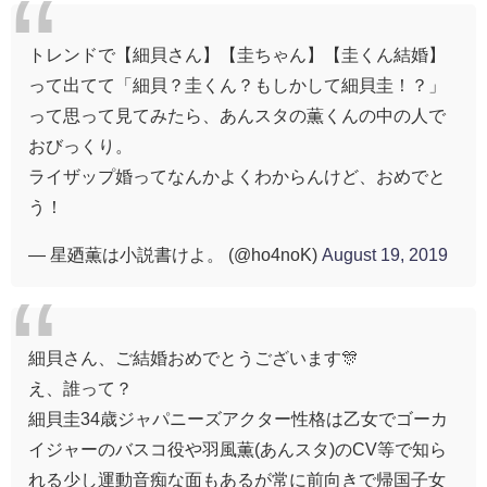
トレンドで【細貝さん】【圭ちゃん】【圭くん結婚】
って出てて「細貝？圭くん？もしかして細貝圭！？」
って思って見てみたら、あんスタの薫くんの中の人で
おびっくり。
ライザップ婚ってなんかよくわからんけど、おめでと
う！
— 星廼薫は小説書けよ。 (@ho4noK)
August 19, 2019
細貝さん、ご結婚おめでとうございます🎊
え、誰って？
細貝圭34歳ジャパニーズアクター性格は乙女でゴーカ
イジャーのバスコ役や羽風薫(あんスタ)のCV等で知ら
れる少し運動音痴な面もあるが常に前向きで帰国子女