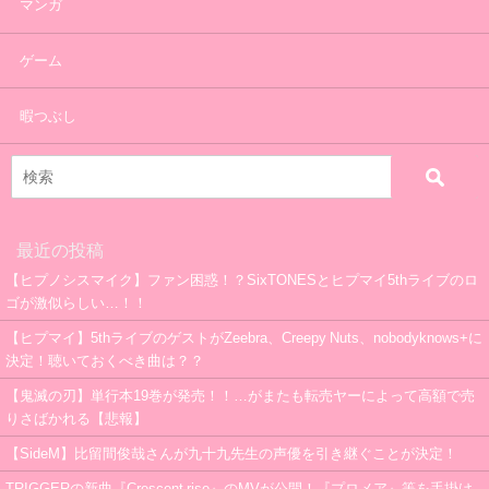
マンガ
ゲーム
暇つぶし
最近の投稿
【ヒプノシスマイク】ファン困惑！？SixTONESとヒプマイ5thライブのロ
ゴが激似らしい…！！
【ヒプマイ】5thライブのゲストがZeebra、Creepy Nuts、nobodyknows+に
決定！聴いておくべき曲は？？
【鬼滅の刃】単行本19巻が発売！！…がまたも転売ヤーによって高額で売
りさばかれる【悲報】
【SideM】比留間俊哉さんが九十九先生の声優を引き継ぐことが決定！
TRIGGERの新曲『Crescent rise』のMVが公開！『プロメア』等を手掛け