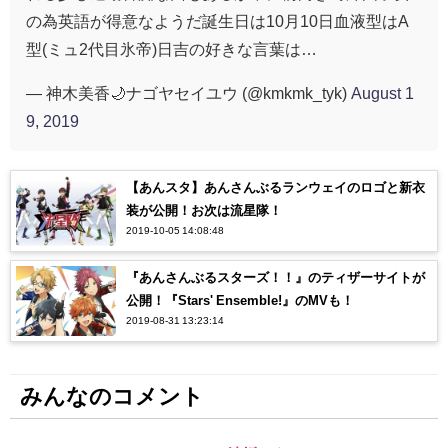
の為英語が得意なようだ誕生日は10月10日血液型はA
型(ミュ2代目氷帝)日吉の好きな言葉は…
— 神木美香🌙ナゴヤセイユウ (@kmkmk_tyk)
August 1
9, 2019
【あんスタ】あんさんぶるランウェイのロゴと新衣
装が公開！お次は流星隊！
2019-10-05 14:08:48
『あんさんぶるスターズ！！』のティザーサイトが
公開！『Stars' Ensemble!』のMVも！
2019-08-31 13:23:14
みんなのコメント