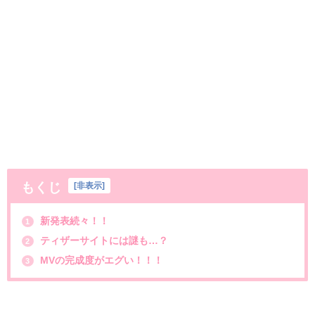
もくじ
[
非表示
]
新発表続々！！
1
ティザーサイトには謎も…？
2
MVの完成度がエグい！！！
3