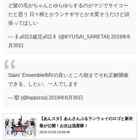
ど髪の毛がちゃんとゆらゆらするのがマジでサイコー
だと思う 日々樹とかランナギサとか大変そうだけど頑
張ってほしい
— 🍼👶🏻2歳児👶🏻🍼 (@KYUSAI_SARETAI)
2019年8
月30日
Stars’ Ensemble!MVの良いところ朝までそれ正解開催
できる、したい、一人でします
— 🤯 (@loppizza)
2019年8月30日
【あんスタ】あんさんぶるランウェイのロゴと新衣
装が公開！お次は流星隊！
2019-10-05 14:08:48