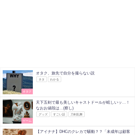
オタク、旅先で自分を撮らない説
ネタ
わかる
オタク
天下五剣で最も美しいキャストドールが眩しいッ…！
なおお値段は…(察し)
グッズ
すごい話
刀剣乱舞
ゲーム
【アイナナ】DHCのクレカで騒動？？「未成年は顧客