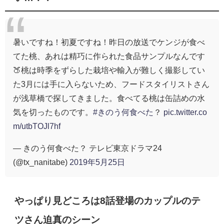
暑いですね！初夏ですね！昨日の放送でケンジが食べ
てた桃、あれは精巧に作られた食品サンプルなんです
🍑桃は時季をずらした栽培や輸入が難しく撮影してい
た3月には手に入らないため、フードスタイリストさん
が浅草橋で探してきました。食べてる桃は缶詰めの水
気を切ったものです。
#きのう何食べた
？
pic.twitter.co
m/utbTOJl7hf
— きのう何食べた？ テレビ東京ドラマ24
(@tx_nanitabe)
2019年5月25日
やっぱり見どころは8話登場のカップルのテ
ツさん迫真のシーン