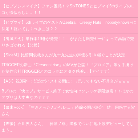
【ヒプノシスマイク】ファン困惑！？SixTONESとヒプマイ5thライブのロ
ゴが激似らしい…！！
【ヒプマイ】5thライブのゲストがZeebra、Creepy Nuts、nobodyknows+に
決定！聴いておくべき曲は？？
【鬼滅の刃】単行本19巻が発売！！…がまたも転売ヤーによって高額で売
りさばかれる【悲報】
【SideM】比留間俊哉さんが九十九先生の声優を引き継ぐことが決定！
TRIGGERの新曲『Crescent rise』のMVが公開！『プロメア』等を手掛け
た制作会社TRIGGERとのコラボにオタク感涙…【アイナナ】
【A3!】祝3周年！記念ボイスも公開に！→思ってもない不具合がｗｗｗ
Bプロの 『快エブ』サービス終了で女性向けソシャゲ界隈激震！！ほかの
アプリは大丈夫なの？？？
【幕末Rock】「生きとったんかワレェ」続編公開が決定し嬉し困惑する皆
さん
【声優】石川界人さん、「神酒ノ尊」降板でついに地上波デビューしてし
まう…