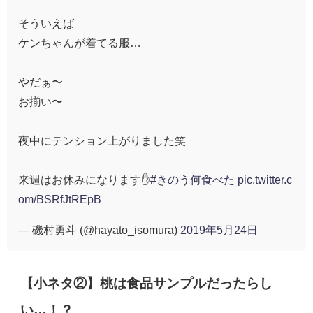
そういえば
ケンちゃんが着てる服…
やだぁ〜
お揃い〜
夜中にテンション上がりました笑
来週はお休みになります✋
#きのう何食べた
pic.twitter.c
om/BSRfJtREpB
— 磯村勇斗 (@hayato_isomura)
2019年5月24日
【小ネタ②】桃は食品サンプルだったらし
い…！？