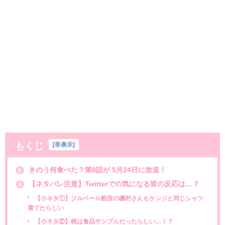
もくじ
[
非表示
]
きのう何食べた？第8話が 5月24日に放送！
1
【ネタバレ注意】Twitterでの気になる皆の反応は…？
2
【小ネタ①】ジルベール航役の磯村さんもケンジと同じシャツ
着てたらしい
【小ネタ②】桃は食品サンプルだったらしい…！？