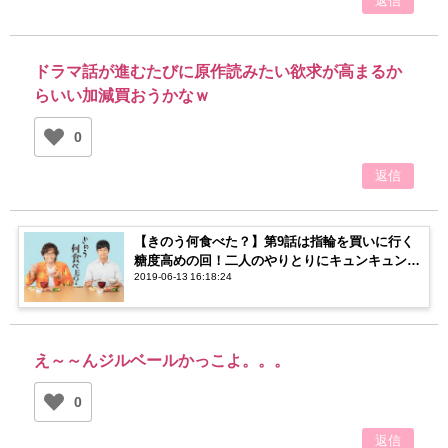
返信
ドラマ話が進むたびに原作読みたい欲求が高まるか
らいい加減買おうかなｗ
0
返信
【きのう何食べた？】第9話は指輪を買いに行く
糖度高めの回！二人のやりとりにキュンキュンが
2019-06-13 16:18:24
止まらない…！！【ネタバレ注意】
え～～んジルベールかっこよ。。。
0
返信