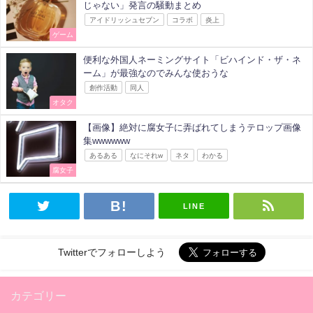
じゃない」発言の騒動まとめ
アイドリッシュセブン
コラボ
炎上
ゲーム
便利な外国人ネーミングサイト「ビハインド・ザ・ネ
ーム」が最強なのでみんな使おうな
創作活動
同人
オタク
【画像】絶対に腐女子に弄ばれてしまうテロップ画像
集wwwwww
あるある
なにそれw
ネタ
わかる
腐女子
LINE
Twitterでフォローしよう
カテゴリー