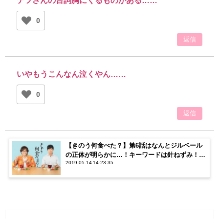
0
返信
いやもうこんなん泣くやん……
0
返信
【きのう何食べた？】第6話はなんとジルベール
の正体が明らかに…！キーワードは針ねずみ！？
2019-05-14 14:23:35
【ネタバレ注意】