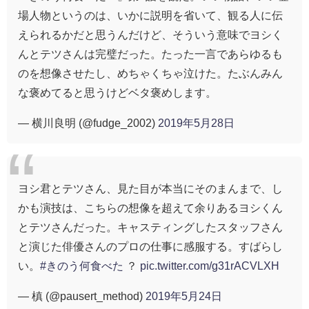
場人物というのは、いかに説明を省いて、観る人に伝
えられるかだと思うんだけど、そういう意味でヨシく
んとテツさんは完璧だった。たった一言であらゆるも
のを想像させたし、めちゃくちゃ泣けた。たぶんみん
な褒めてると思うけどベタ褒めします。
— 横川良明 (@fudge_2002)
2019年5月28日
ヨシ君とテツさん、見た目が本当にそのまんまで、し
かも演技は、こちらの想像を超えて余りあるヨシくん
とテツさんだった。キャスティングしたスタッフさん
と演じた俳優さんのプロの仕事に感服する。すばらし
い。
#きのう何食べた
？
pic.twitter.com/g31rACVLXH
— 槙 (@pausert_method)
2019年5月24日