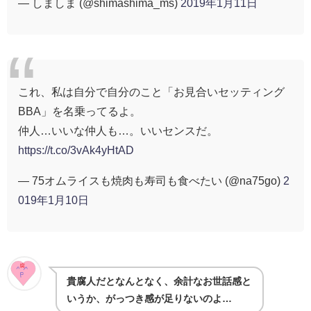
— しましま (@shimashima_ms)
2019年1月11日
これ、私は自分で自分のこと「お見合いセッティング
BBA」を名乗ってるよ。
仲人…いいな仲人も…。いいセンスだ。
https://t.co/3vAk4yHtAD
— 75オムライスも焼肉も寿司も食べたい (@na75go)
2
019年1月10日
貴腐人だとなんとなく、余計なお世話感と
いうか、がっつき感が足りないのよ…