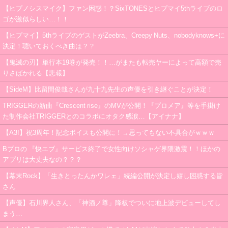
【ヒプノシスマイク】ファン困惑！？SixTONESとヒプマイ5thライブのロ
ゴが激似らしい…！！
【ヒプマイ】5thライブのゲストがZeebra、Creepy Nuts、nobodyknows+に
決定！聴いておくべき曲は？？
【鬼滅の刃】単行本19巻が発売！！…がまたも転売ヤーによって高額で売
りさばかれる【悲報】
【SideM】比留間俊哉さんが九十九先生の声優を引き継ぐことが決定！
TRIGGERの新曲『Crescent rise』のMVが公開！『プロメア』等を手掛け
た制作会社TRIGGERとのコラボにオタク感涙…【アイナナ】
【A3!】祝3周年！記念ボイスも公開に！→思ってもない不具合がｗｗｗ
Bプロの 『快エブ』サービス終了で女性向けソシャゲ界隈激震！！ほかの
アプリは大丈夫なの？？？
【幕末Rock】「生きとったんかワレェ」続編公開が決定し嬉し困惑する皆
さん
【声優】石川界人さん、「神酒ノ尊」降板でついに地上波デビューしてし
まう…