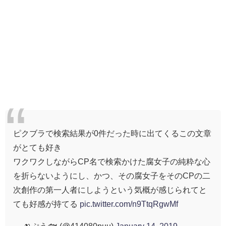
ピクブラで検索結果が0件だった時に出てくるこの文章
がとても好き
ワクワクしながらCP名で検索かけた腐女子の純粋な心
を折らないようにし、かつ、その腐女子をそのCPの二
次創作の第一人者にしようという気概が感じられてと
ても好感が持てる
pic.twitter.com/n9TtqRgwMf
— 🍌ぷう🐟 (@414080puu)
January 14, 2019