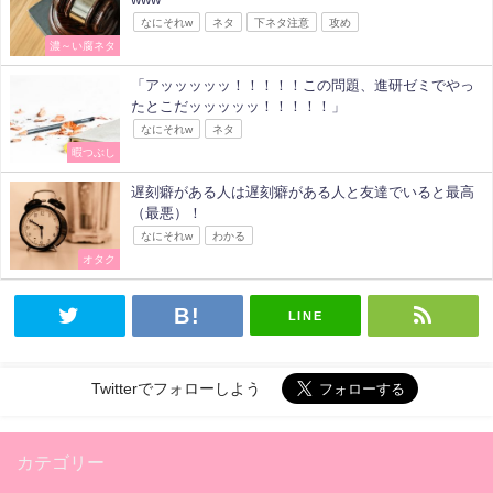
なにそれw
ネタ
下ネタ注意
攻め
濃～い腐ネタ
「アッッッッッ！！！！！この問題、進研ゼミでやっ
たとこだッッッッッ！！！！！」
なにそれw
ネタ
暇つぶし
遅刻癖がある人は遅刻癖がある人と友達でいると最高
（最悪）！
なにそれw
わかる
オタク
LINE
Twitterでフォローしよう
カテゴリー