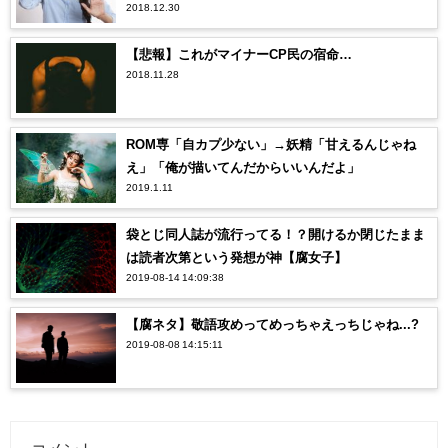
2018.12.30
【悲報】これがマイナーCP民の宿命…
2018.11.28
ROM専「自カプ少ない」→妖精「甘えるんじゃね
え」「俺が描いてんだからいいんだよ」
2019.1.11
袋とじ同人誌が流行ってる！？開けるか閉じたまま
は読者次第という発想が神【腐女子】
2019-08-14 14:09:38
【腐ネタ】敬語攻めってめっちゃえっちじゃね...?
2019-08-08 14:15:11