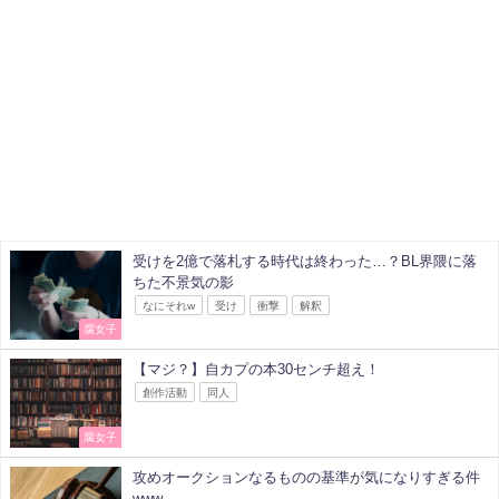
受けを2億で落札する時代は終わった…？BL界隈に落
ちた不景気の影
なにそれw
受け
衝撃
解釈
腐女子
【マジ？】自カプの本30センチ超え！
創作活動
同人
腐女子
攻めオークションなるものの基準が気になりすぎる件
www