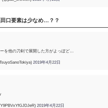
粟田口要素は少なめ…？？
カーを他の刀剣で展開した方がよっぽど…
yoSanoTokiya)
2019年4月22日
w
(@fY9PBVxYfGJDJeR)
2019年4月22日