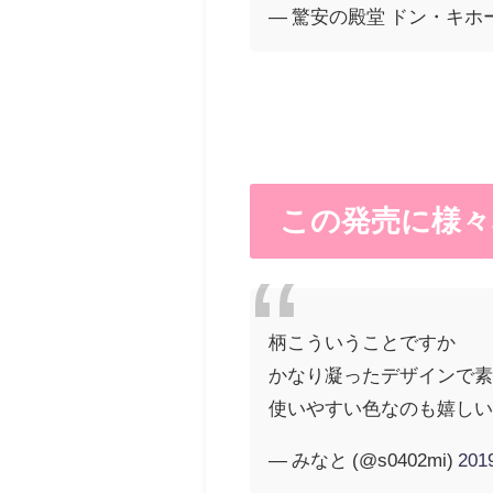
— 驚安の殿堂 ドン・キホーテ (
この発売に様々
柄こういうことですか
かなり凝ったデザインで
使いやすい色なのも嬉し
— みなと (@s0402mi)
20