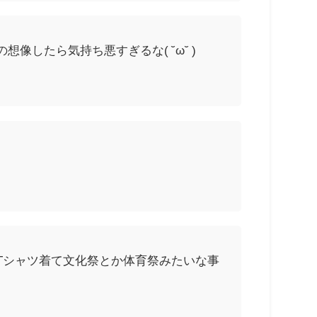
したら気持ち悪すぎるな( ˘ω˘ )
Tシャツ着て文化祭とか体育祭みたいな事