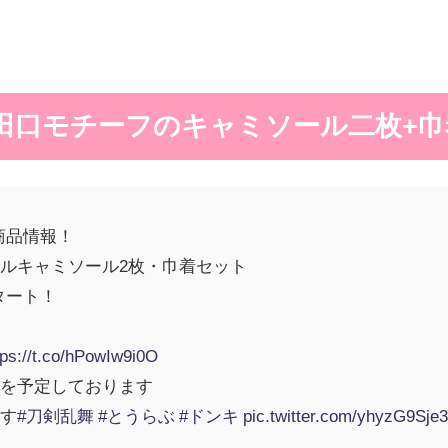
粟田口モチーフのキャミソール二枚+
新商品情報！
ルキャミソール2枚・巾着セット
スタート！
tps://t.co/hPowIw9i0O
時を予定しております
ます
#刀剣乱舞
#とうらぶ
#ドンキ
pic.twitter.com/yhyzG9Sje