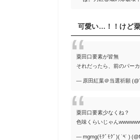
可愛い…！！けど
粟田口要素が皆無
それだったら、前のパー
— 原田紅葉＠当選祈願 (@Tsu
粟田口要素少なくね？
色味くらいじゃんwwwww
— mgmg(ﾓｸﾞﾓｸﾞ)( ˙༥˙ ) 