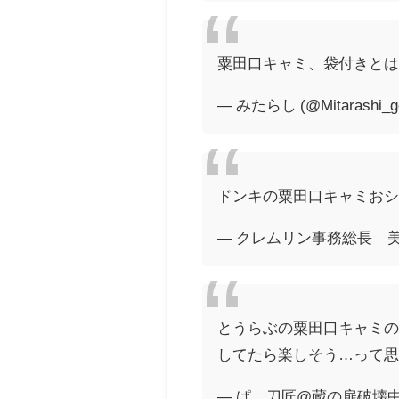
粟田口キャミ、袋付きとは
— みたらし (@Mitarashi_g
ドンキの粟田口キャミお
— クレムリン事務総長 美鈴 
とうらぶの粟田口キャミの
してたら楽しそう…って思っ
— ぱ。刀匠@蔵の扉破壊中 (@