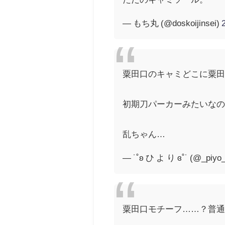
— もち丸 (@doskoijinsei)
粟田口のキャミどこに粟
初期刀パーカーみたいな
乱ちゃん…
— ˙˚ʚ ひ よ り ɞ˚˙ (@_piyo
粟田口モチーフ……？普