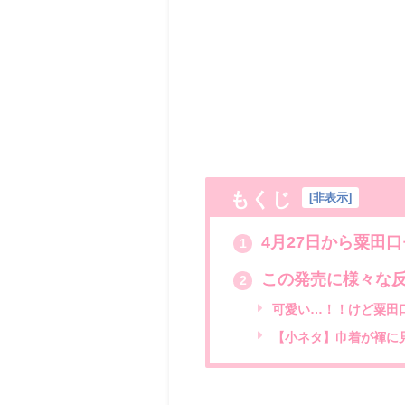
もくじ
[
非表示
]
4月27日から粟田
1
この発売に様々な
2
可愛い…！！けど粟田
【小ネタ】巾着が褌に