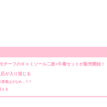
口モチーフのキャミソール二枚+巾着セットが販売開始！
反応が入り混じる
口要素は少なめ…？？
見える