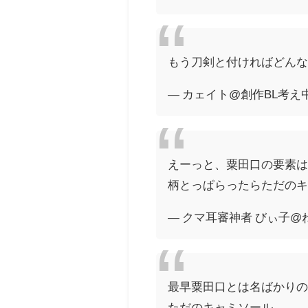
もう刀剣と付ければどん
— カェイト@創作BL考え中 (@
えーっと、粟田口の要素
柄とっぱらったらただの
— クマ耳審神者 びぃ子@ねん
最早粟田口とは名ばかり
ただのキャミソール。