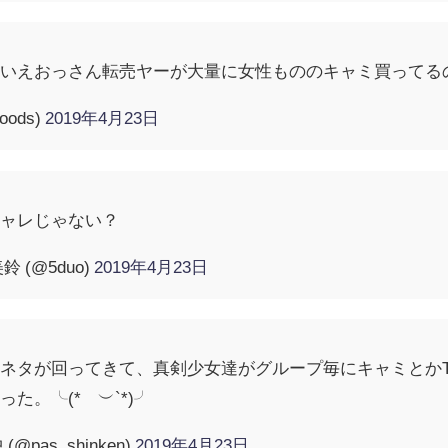
いえおっさん転売ヤーが大量に女性もののキャミ買ってるの想像
oods)
2019年4月23日
シャレじゃない？
(@5duo)
2019年4月23日
ネタが回ってきて、真剣少女達がグループ毎にキャミとか
た。╰(*´︶`*)╯
pas_shinken)
2019年4月23日