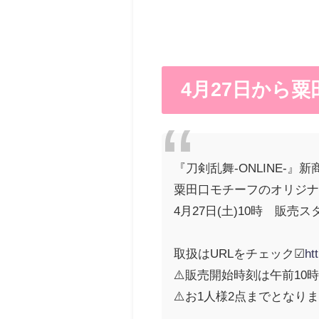
4月27日から
『刀剣乱舞-ONLINE-』
粟田口モチーフのオリジナ
4月27日(土)10時 販売
取扱はURLをチェック☑
ht
⚠️販売開始時刻は午前10
⚠️お1人様2点までとなり