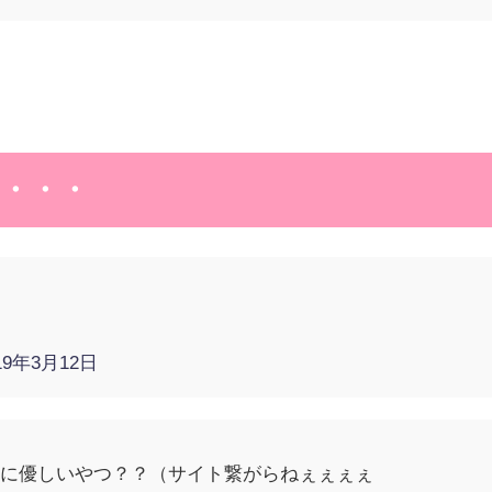
・・・
19年3月12日
女に優しいやつ？？（サイト繋がらねぇぇぇぇ