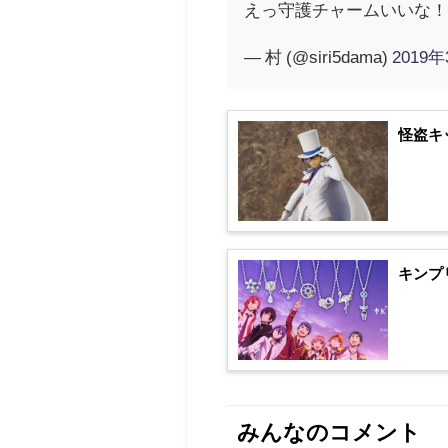
えっ守護チャームいいな
— 村 (@siri5dama)
2019
怪盗キ
キンプ
みんなのコメント