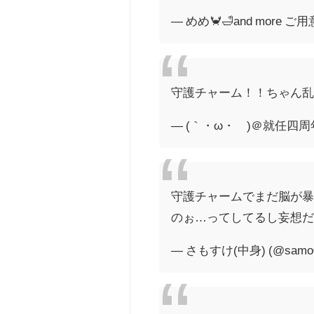
— めめ🦀🛁and more ご
守護チャーム！！ちゃん
— (｀・ω・´)＠就任四周年 (
守護チャームでまだ脳が
のぉ…ってしてるし妄想
— さもすけ(中身) (@samo