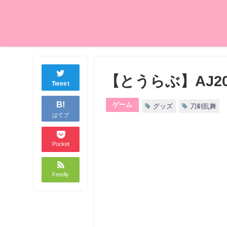
【とうらぶ】AJ2
Tweet
B!
ゲーム
グッズ
刀剣乱舞
はてブ
Pocket
Feedly