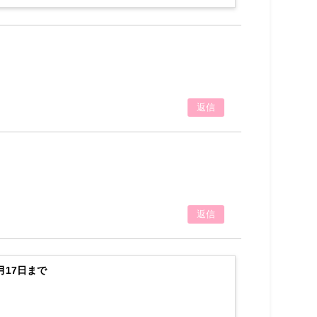
返信
返信
17日まで