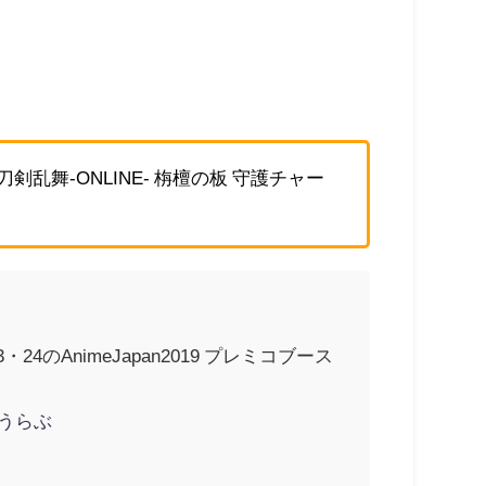
刀剣乱舞-ONLINE- 栴檀の板 守護チャー
AnimeJapan2019 プレミコブース
とうらぶ