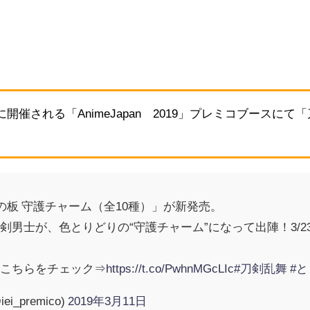
4日に開催される「AnimeJapan 2019」プレミコブースにて「
栴檀の板 守護チャーム（全10種）」が新発売。
士が、色とりどりの“守護チャーム”になって出陣！3/23・24の
はこちらをチェック⇒
https://t.co/PwhnMGcLIc
#刀剣乱舞
#
i_premico)
2019年3月11日