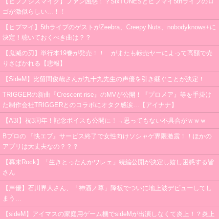
【ヒプノシスマイク】ファン困惑！？SixTONESとヒプマイ5thライブのロ
ゴが激似らしい…！！
【ヒプマイ】5thライブのゲストがZeebra、Creepy Nuts、nobodyknows+に
決定！聴いておくべき曲は？？
【鬼滅の刃】単行本19巻が発売！！…がまたも転売ヤーによって高額で売
りさばかれる【悲報】
【SideM】比留間俊哉さんが九十九先生の声優を引き継ぐことが決定！
TRIGGERの新曲『Crescent rise』のMVが公開！『プロメア』等を手掛け
た制作会社TRIGGERとのコラボにオタク感涙…【アイナナ】
【A3!】祝3周年！記念ボイスも公開に！→思ってもない不具合がｗｗｗ
Bプロの 『快エブ』サービス終了で女性向けソシャゲ界隈激震！！ほかの
アプリは大丈夫なの？？？
【幕末Rock】「生きとったんかワレェ」続編公開が決定し嬉し困惑する皆
さん
【声優】石川界人さん、「神酒ノ尊」降板でついに地上波デビューしてし
まう…
【sideM】アイマスの家庭用ゲーム機でsideMが出演しなくて炎上！？炎上