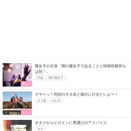
腐女子の主張「闇の腐女子であることと特殊性癖持ち
は別！」
討論
闇の腐女子
腐女子
ママーッ！同担のオタ友と旅行に行きたいよー！
オフ会
わかる
オタク
オタクからヒロインに男選びのアドバイス
ネタ