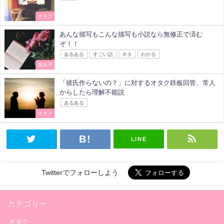
オタク
あんな描写もこんな描写も小説なら無修正で済む
ぞ！！
あるある
すごい話
ネタ
わかる
腐女子
「彼氏作らないの？」に対するオタク鉄板回答、常人
からしたら理解不能説
あるある
オタク
LINE
Twitterでフォローしよう
カテゴリー
オタク