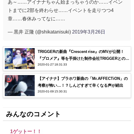
あ～……アイナナちゃん始まっちゃうのか……イベン
トまでに2部を終わらせ……イベントを走りつつ4
章……春休みってなに……
— 黒井 正隆 (@shikatanisuki)
2019年3月26日
TRIGGERの新曲『Crescent rise』のMVが公開！
『プロメア』等を手掛けた制作会社TRIGGERとのコ
2020-01-27 18:31:33
ラボにオタク感涙…【アイナナ】
【アイナナ】ブラホワ新曲の「Mr.AFFECTiON」の
考察が怖い…！？しんどすぎて辛くなる声が続出
2020-01-09 15:30:31
みんなのコメント
1ゲットー！！