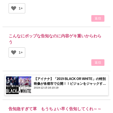
1+
返信
こんなにポップな告知なのに内容ゲキ重いからわら
う
1+
返信
【アイナナ】「2019 BLACK OR WHITE」の特別
映像が各都市で公開！！ビジョンをジャックする
2019-12-15 16:10:19
メンバーに注目！
告知急すぎて草 もうちょい早く告知してくれ～～