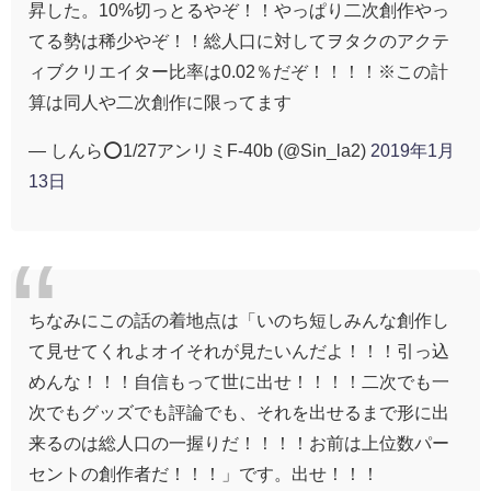
昇した。10%切っとるやぞ！！やっぱり二次創作やっ
てる勢は稀少やぞ！！総人口に対してヲタクのアクテ
ィブクリエイター比率は0.02％だぞ！！！！※この計
算は同人や二次創作に限ってます
— しんら⭕️1/27アンリミF-40b (@Sin_la2)
2019年1月
13日
ちなみにこの話の着地点は「いのち短しみんな創作し
て見せてくれよオイそれが見たいんだよ！！！引っ込
めんな！！！自信もって世に出せ！！！！二次でも一
次でもグッズでも評論でも、それを出せるまで形に出
来るのは総人口の一握りだ！！！！お前は上位数パー
セントの創作者だ！！！」です。出せ！！！