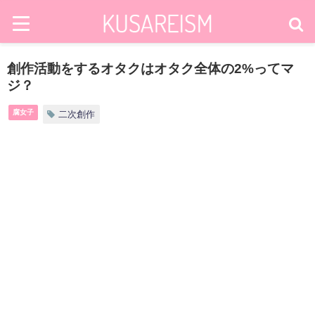
創作活動をするオタクはオタク全体の2%ってマ
ジ？
腐女子
二次創作