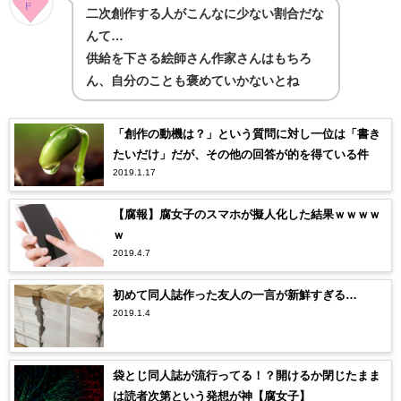
二次創作する人がこんなに少ない割合だな
んて…
供給を下さる絵師さん作家さんはもちろ
ん、自分のことも褒めていかないとね
「創作の動機は？」という質問に対し一位は「書き
たいだけ」だが、その他の回答が的を得ている件
2019.1.17
【腐報】腐女子のスマホが擬人化した結果ｗｗｗｗ
ｗ
2019.4.7
初めて同人誌作った友人の一言が新鮮すぎる…
2019.1.4
袋とじ同人誌が流行ってる！？開けるか閉じたまま
は読者次第という発想が神【腐女子】