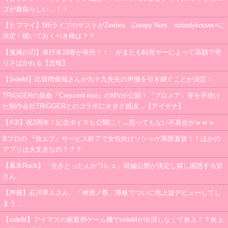
ゴが激似らしい…！！
【ヒプマイ】5thライブのゲストがZeebra、Creepy Nuts、nobodyknows+に
決定！聴いておくべき曲は？？
【鬼滅の刃】単行本19巻が発売！！…がまたも転売ヤーによって高額で売
りさばかれる【悲報】
【SideM】比留間俊哉さんが九十九先生の声優を引き継ぐことが決定！
TRIGGERの新曲『Crescent rise』のMVが公開！『プロメア』等を手掛け
た制作会社TRIGGERとのコラボにオタク感涙…【アイナナ】
【A3!】祝3周年！記念ボイスも公開に！→思ってもない不具合がｗｗｗ
Bプロの 『快エブ』サービス終了で女性向けソシャゲ界隈激震！！ほかの
アプリは大丈夫なの？？？
【幕末Rock】「生きとったんかワレェ」続編公開が決定し嬉し困惑する皆
さん
【声優】石川界人さん、「神酒ノ尊」降板でついに地上波デビューしてし
まう…
【sideM】アイマスの家庭用ゲーム機でsideMが出演しなくて炎上！？炎上