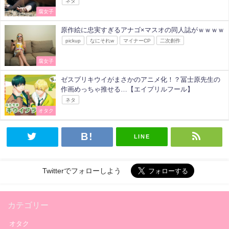
ネタ
腐女子
原作絵に忠実すぎるアナゴ×マスオの同人誌がｗｗｗｗ
pickup
なにそれw
マイナーCP
二次創作
腐女子
ゼスプリキウイがまさかのアニメ化！？冨士原先生の
作画めっちゃ推せる…【エイプリルフール】
ネタ
オタク
LINE
Twitterでフォローしよう
カテゴリー
オタク