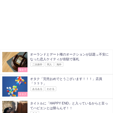
オーランドとデート権のオークションが話題→不安に
なった恋人ケイティが倍額で落札
二次創作
同人
海外
腐女子
オタク「完売おめでとうございます！！！」店員
「？？？」
あるある
わかる
オタク
タイトルに「HAPPY END」と入っているからと言っ
てハピエンとは限らんぞ！！