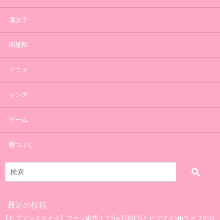
腐女子
商業BL
アニメ
マンガ
ゲーム
暇つぶし
最近の投稿
【ヒプノシスマイク】ファン困惑！？SixTONESとヒプマイ5thライブのロ