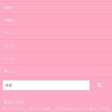
腐女子
商業BL
アニメ
マンガ
ゲーム
暇つぶし
最近の投稿
【ヒプノシスマイク】ファン困惑！？SixTONESとヒプマイ5thライブのロ