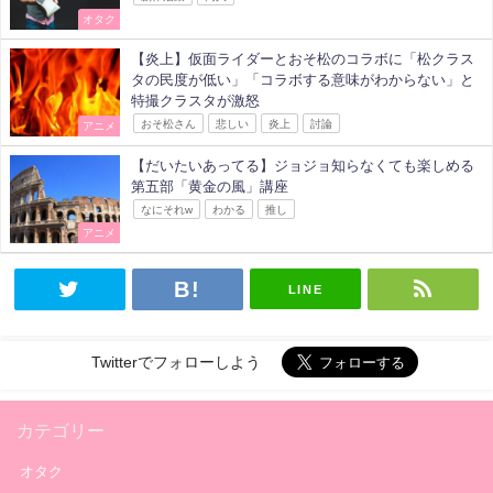
オタク
【炎上】仮面ライダーとおそ松のコラボに「松クラス
タの民度が低い」「コラボする意味がわからない」と
特撮クラスタが激怒
おそ松さん
悲しい
炎上
討論
アニメ
【だいたいあってる】ジョジョ知らなくても楽しめる
第五部「黄金の風」講座
なにそれw
わかる
推し
アニメ
LINE
Twitterでフォローしよう
カテゴリー
オタク