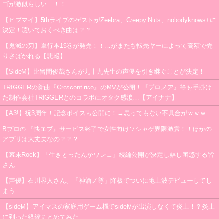
ゴが激似らしい…！！
【ヒプマイ】5thライブのゲストがZeebra、Creepy Nuts、nobodyknows+に
決定！聴いておくべき曲は？？
【鬼滅の刃】単行本19巻が発売！！…がまたも転売ヤーによって高額で売
りさばかれる【悲報】
【SideM】比留間俊哉さんが九十九先生の声優を引き継ぐことが決定！
TRIGGERの新曲『Crescent rise』のMVが公開！『プロメア』等を手掛け
た制作会社TRIGGERとのコラボにオタク感涙…【アイナナ】
【A3!】祝3周年！記念ボイスも公開に！→思ってもない不具合がｗｗｗ
Bプロの 『快エブ』サービス終了で女性向けソシャゲ界隈激震！！ほかの
アプリは大丈夫なの？？？
【幕末Rock】「生きとったんかワレェ」続編公開が決定し嬉し困惑する皆
さん
【声優】石川界人さん、「神酒ノ尊」降板でついに地上波デビューしてし
まう…
【sideM】アイマスの家庭用ゲーム機でsideMが出演しなくて炎上！？炎上
に到った経緯まとめてみた