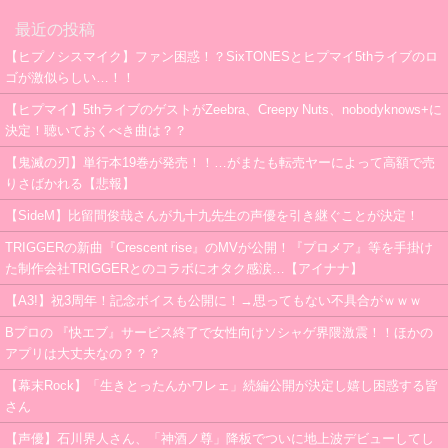
最近の投稿
【ヒプノシスマイク】ファン困惑！？SixTONESとヒプマイ5thライブのロ
ゴが激似らしい…！！
【ヒプマイ】5thライブのゲストがZeebra、Creepy Nuts、nobodyknows+に
決定！聴いておくべき曲は？？
【鬼滅の刃】単行本19巻が発売！！…がまたも転売ヤーによって高額で売
りさばかれる【悲報】
【SideM】比留間俊哉さんが九十九先生の声優を引き継ぐことが決定！
TRIGGERの新曲『Crescent rise』のMVが公開！『プロメア』等を手掛け
た制作会社TRIGGERとのコラボにオタク感涙…【アイナナ】
【A3!】祝3周年！記念ボイスも公開に！→思ってもない不具合がｗｗｗ
Bプロの 『快エブ』サービス終了で女性向けソシャゲ界隈激震！！ほかの
アプリは大丈夫なの？？？
【幕末Rock】「生きとったんかワレェ」続編公開が決定し嬉し困惑する皆
さん
【声優】石川界人さん、「神酒ノ尊」降板でついに地上波デビューしてし