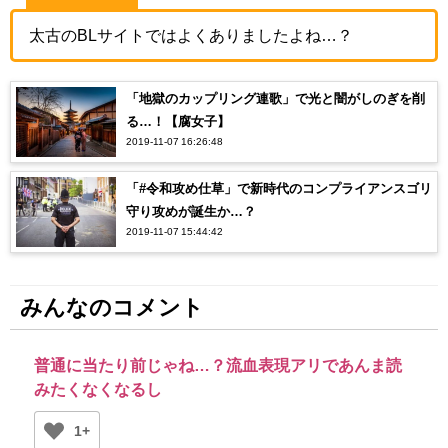
太古のBLサイトではよくありましたよね…？
「地獄のカップリング連歌」で光と闇がしのぎを削
る…！【腐女子】
2019-11-07 16:26:48
「#令和攻め仕草」で新時代のコンプライアンスゴリ
守り攻めが誕生か…？
2019-11-07 15:44:42
みんなのコメント
普通に当たり前じゃね…？流血表現アリであんま読
みたくなくなるし
1+