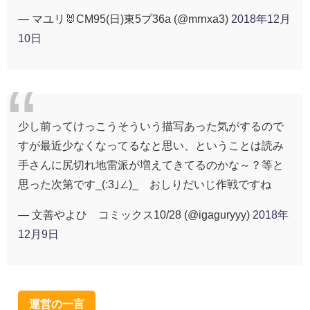
— マユリ🐰CM95(日)東5プ36a (@mrnxa3)
2018年12月
10日
少し前ってけっこうそういう描写あった気がするので
すが最近少なくなってるなと思い、ということは読み
手さんに尻切れ地雷派が増えてきてるのかな～？等と
思った次第です_(:3｣∠)_ おしりだいじ作戦ですね
— 文善やよひ コミックス10/28 (@igaguryyy)
2018年
12月9日
運営の一言