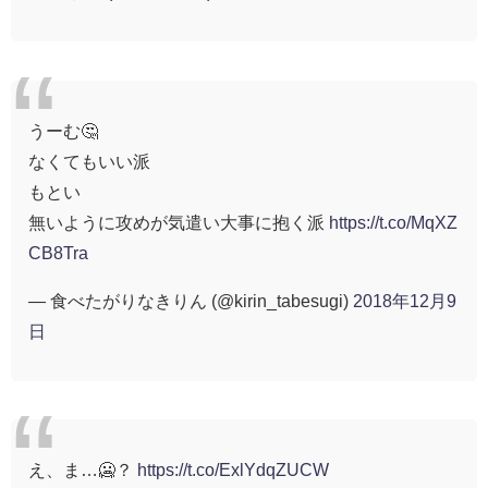
うーむ🤔
なくてもいい派
もとい
無いように攻めが気遣い大事に抱く派
https://t.co/MqXZ
CB8Tra
— 食べたがりなきりん (@kirin_tabesugi)
2018年12月9
日
え、ま…🥶？
https://t.co/ExlYdqZUCW