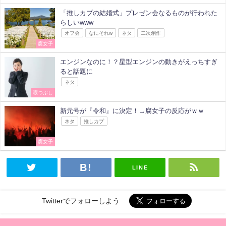
「推しカプの結婚式」プレゼン会なるものが行われた
らしいwww
オフ会
なにそれw
ネタ
二次創作
腐女子
エンジンなのに！？星型エンジンの動きがえっちすぎ
ると話題に
ネタ
暇つぶし
新元号が『令和』に決定！→腐女子の反応がｗｗ
ネタ
推しカプ
腐女子
LINE
Twitterでフォローしよう