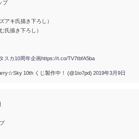
ナップ
カズアキ氏描き下ろし）
ゑむ氏描き下ろし）
タスカ10周年企画
https://t.co/TV7tbfA5ba
ry☆Sky 10th くじ製作中！ (@1to7pd)
2019年3月9日
じ】
ップ