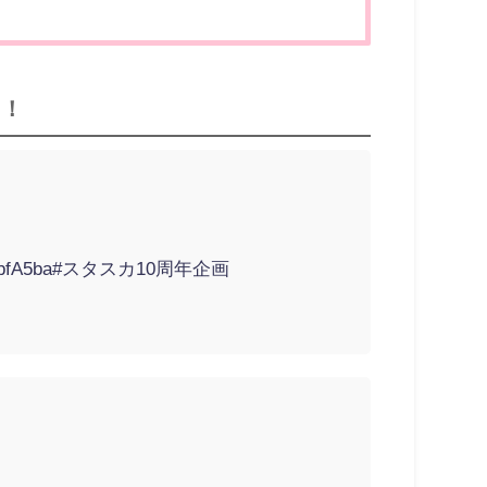
！！
tbfA5ba
#スタスカ10周年企画