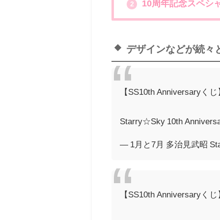
10周年記念スペシ
2
デザインなどが続々
【SS10th Anniversaryく
Starry☆Sky 10th A
— 1月と7月 多治見武昭 Star
【SS10th Anniversaryく