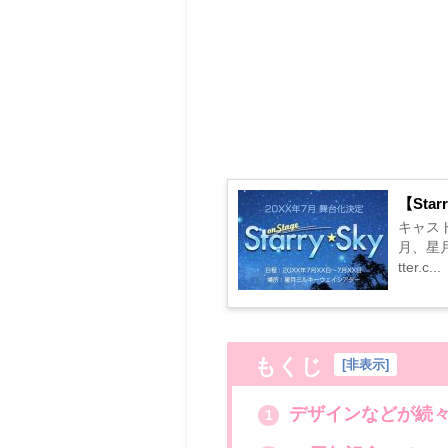
【Sta
キャスト
月、星月
tter.c...
もくじ
[
非表示
]
デザインなどが続々
1