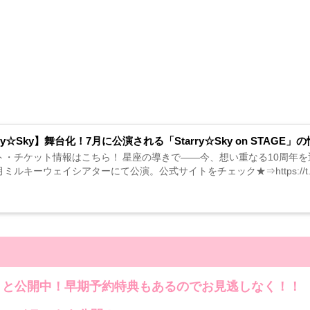
rry☆Sky】舞台化！7月に公演される「Starry☆Sky on STA
・チケット情報はこちら！ 星座の導きで――今、想い重なる10周年を迎えた
ミルキーウェイシアターにて公演。公式サイトをチェック★⇒https://t.co/Ov
と公開中！早期予約特典もあるのでお見逃しなく！！