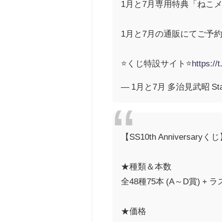
1月と7月専用特典「ねこ
1月と7月の通販にてご予
⭐️くじ特設サイト⭐️
https://
— 1月と7月 多治見武昭 Star
【SS10th Anniversaryく
★種類＆本数
全48種75本 (A～D賞) + 
★価格