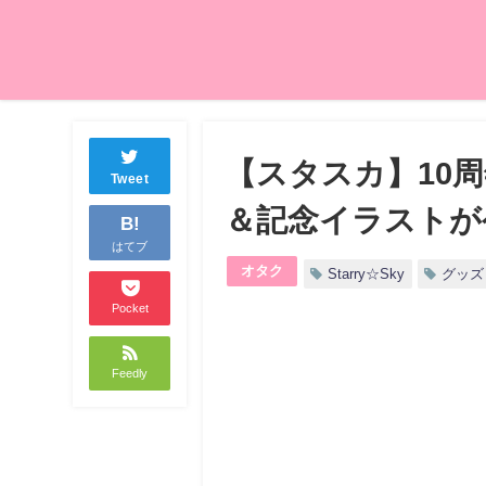
【スタスカ】10
Tweet
＆記念イラストが公開
B!
はてブ
オタク
Starry☆Sky
グッズ
Pocket
Feedly