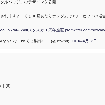
メタルバッジ」のデザインを公開！
約されますと、くじ10回あたりランダムで1つ、セットの場
t.co/TV7tbfA5ba
#スタスカ10周年企画
pic.twitter.com/seWhh
ry☆Sky 10th くじ製作中！ (@1to7pd)
2019年4月12日
じ】
ラスト賞