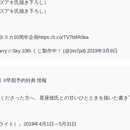
カズアキ氏描き下ろし）
カズアキ氏描き下ろし）
タスカ10周年企画
https://t.co/TV7tbfA5ba
ry☆Sky 10th くじ製作中！ (@1to7pd)
2019年3月9日
じ】
#早期予約特典
情報
くださった方へ、星座彼氏との甘いひとときを描いた書き下
ンライト）』2019年4月1日～5月31日