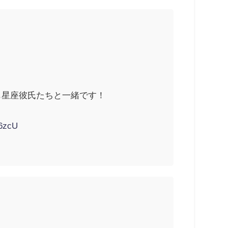
も星座彼氏たちと一緒です！
46zcU