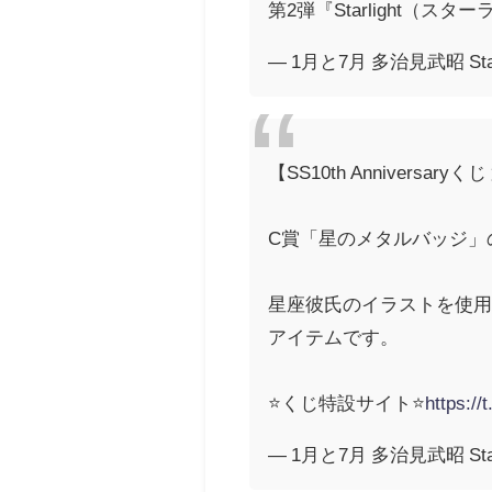
第2弾『Starlight（ス
— 1月と7月 多治見武昭 Star
【SS10th Anniversaryくじ
C賞「星のメタルバッジ」
星座彼氏のイラストを使
アイテムです。
⭐️くじ特設サイト⭐️
https://
— 1月と7月 多治見武昭 Star