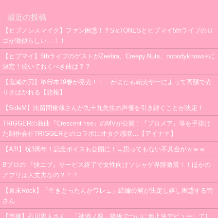
最近の投稿
【ヒプノシスマイク】ファン困惑！？SixTONESとヒプマイ5thライブのロ
ゴが激似らしい…！！
【ヒプマイ】5thライブのゲストがZeebra、Creepy Nuts、nobodyknows+に
決定！聴いておくべき曲は？？
【鬼滅の刃】単行本19巻が発売！！…がまたも転売ヤーによって高額で売
りさばかれる【悲報】
【SideM】比留間俊哉さんが九十九先生の声優を引き継ぐことが決定！
TRIGGERの新曲『Crescent rise』のMVが公開！『プロメア』等を手掛け
た制作会社TRIGGERとのコラボにオタク感涙…【アイナナ】
【A3!】祝3周年！記念ボイスも公開に！→思ってもない不具合がｗｗｗ
Bプロの 『快エブ』サービス終了で女性向けソシャゲ界隈激震！！ほかの
アプリは大丈夫なの？？？
【幕末Rock】「生きとったんかワレェ」続編公開が決定し嬉し困惑する皆
さん
【声優】石川界人さん、「神酒ノ尊」降板でついに地上波デビューしてし