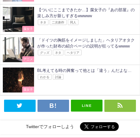
【ついにここまできたか…】腐女子の『あの部屋』の
楽しみ方が新しすぎるwwwww
ネタ
二次創作
同人
腐女子
「ドイツの胸筋をイメージしました」ヘタリアオタク
が作った財布の紹介ページの説明が狂ってるwwww
グッズ
ネタ
ヘタリア
アニメ
BL考えてる時の興奮って他とは「違う」んだよな…
わかる
討論
腐女子
LINE
Twitterでフォローしよう