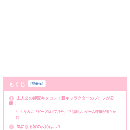
もくじ
[
非表示
]
主人公の師匠キタコレ！新キャラクターのプロフが公
1
開！
ちなみに『ビーズログ7月号』でも詳しいゲーム情報が明らか
に
気になる皆の反応は…？
2