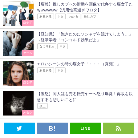
【腐報】推しカプへの衝動を画像で代弁する腐女子た
ちwwwwww【汎用性高過ぎワロタ】
あるある
ネタ
わかる
推しカプ
腐女子
【豆知識】「飽きたのにソシャゲを続けてしまう…」
→経済学者「コンコルド効果だよ」
なにそれw
ネタ
ゲーム
エロいシーンの時の腐女子「・・・（真顔）」
あるある
ネタ
腐女子
【激怒】同人誌も売る転売ヤーへ怒り爆発！再販を決
意するも悲しいことに…
炎上
オタク
LINE