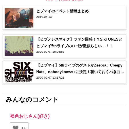
ヒプマイのイベント情報まとめ
2019.05.14
【ヒプノシスマイク】ファン困惑！？SixTONESと
ヒプマイ5thライブのロゴが激似らしい…！！
2020-02-07 16:05:58
【ヒプマイ】5thライブのゲストがZeebra、Creepy
Nuts、nobodyknows+に決定！聴いておくべき曲
2020-02-07 13:17:21
は？？
みんなのコメント
褐色おじさん(好き)
1+