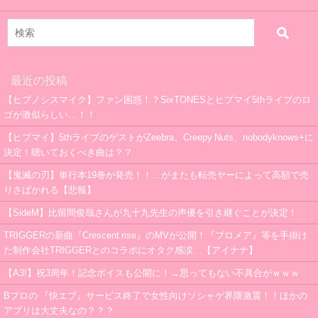
最近の投稿
【ヒプノシスマイク】ファン困惑！？SixTONESとヒプマイ5thライブのロ
ゴが激似らしい…！！
【ヒプマイ】5thライブのゲストがZeebra、Creepy Nuts、nobodyknows+に
決定！聴いておくべき曲は？？
【鬼滅の刃】単行本19巻が発売！！…がまたも転売ヤーによって高額で売
りさばかれる【悲報】
【SideM】比留間俊哉さんが九十九先生の声優を引き継ぐことが決定！
TRIGGERの新曲『Crescent rise』のMVが公開！『プロメア』等を手掛け
た制作会社TRIGGERとのコラボにオタク感涙…【アイナナ】
【A3!】祝3周年！記念ボイスも公開に！→思ってもない不具合がｗｗｗ
Bプロの 『快エブ』サービス終了で女性向けソシャゲ界隈激震！！ほかの
アプリは大丈夫なの？？？