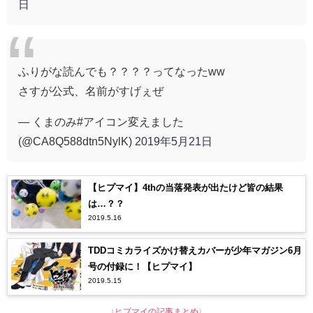
日
ふりがな読んでも？？？？ってなったww
さすが公式、名前がすげぇぜ
— くまのみ#アイコン変えました
(@CA8Q588dtn5NylK)
2019年5月21日
【ヒプマイ】4thの当落発表が出たけど皆の結果
は…？？
2019.5.16
TDDコミカライズかけ替えカバーが少年マガジン6月
号の付録に！【ヒプマイ】
2019.5.15
↓ヒプマイの記事まとめ↓