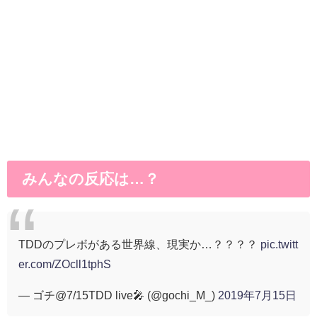
みんなの反応は…？
TDDのプレボがある世界線、現実か…？？？？
pic.twitt
er.com/ZOcll1tphS
— ゴチ@7/15TDD live🎤 (@gochi_M_)
2019年7月15日