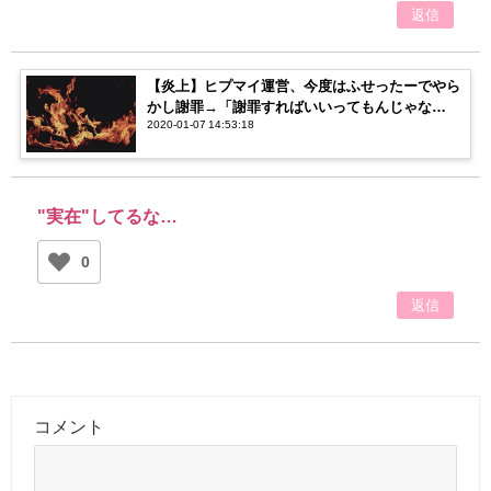
返信
【炎上】ヒプマイ運営、今度はふせったーでやら
かし謝罪→「謝罪すればいいってもんじゃな
2020-01-07 14:53:18
い！」「謝罪したから良くない？」【賛否両論】
"実在"してるな…
0
返信
コメント