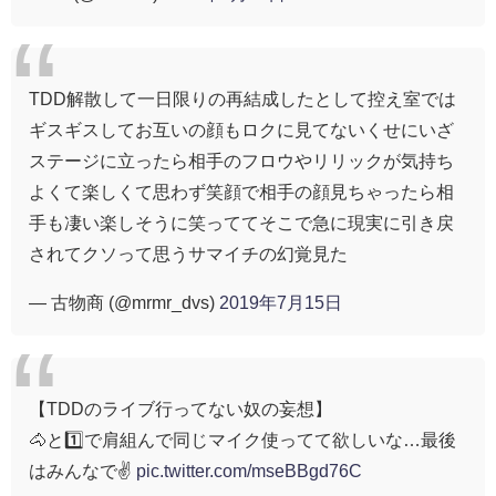
TDD解散して一日限りの再結成したとして控え室では
ギスギスしてお互いの顔もロクに見てないくせにいざ
ステージに立ったら相手のフロウやリリックが気持ち
よくて楽しくて思わず笑顔で相手の顔見ちゃったら相
手も凄い楽しそうに笑っててそこで急に現実に引き戻
されてクソって思うサマイチの幻覚見た
— 古物商 (@mrmr_dvs)
2019年7月15日
【TDDのライブ行ってない奴の妄想】
🐴と1️⃣で肩組んで同じマイク使ってて欲しいな…最後
はみんなで✌
pic.twitter.com/mseBBgd76C