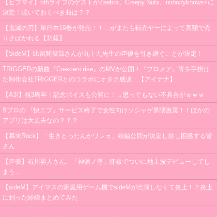
【ヒプマイ】5thライブのゲストがZeebra、Creepy Nuts、nobodyknows+に
決定！聴いておくべき曲は？？
【鬼滅の刃】単行本19巻が発売！！…がまたも転売ヤーによって高額で売
りさばかれる【悲報】
【SideM】比留間俊哉さんが九十九先生の声優を引き継ぐことが決定！
TRIGGERの新曲『Crescent rise』のMVが公開！『プロメア』等を手掛け
た制作会社TRIGGERとのコラボにオタク感涙…【アイナナ】
【A3!】祝3周年！記念ボイスも公開に！→思ってもない不具合がｗｗｗ
Bプロの 『快エブ』サービス終了で女性向けソシャゲ界隈激震！！ほかの
アプリは大丈夫なの？？？
【幕末Rock】「生きとったんかワレェ」続編公開が決定し嬉し困惑する皆
さん
【声優】石川界人さん、「神酒ノ尊」降板でついに地上波デビューしてし
まう…
【sideM】アイマスの家庭用ゲーム機でsideMが出演しなくて炎上！？炎上
に到った経緯まとめてみた