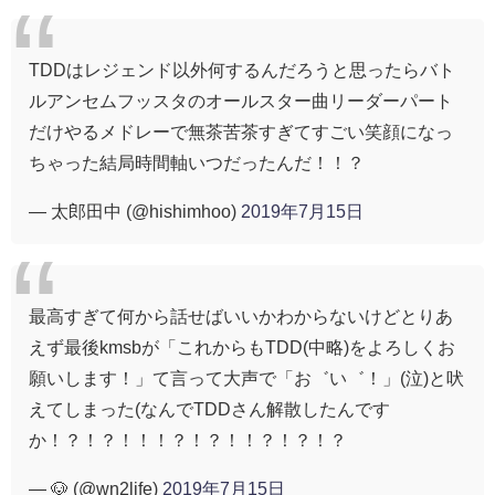
TDDはレジェンド以外何するんだろうと思ったらバト
ルアンセムフッスタのオールスター曲リーダーパート
だけやるメドレーで無茶苦茶すぎてすごい笑顔になっ
ちゃった結局時間軸いつだったんだ！！？
— 太郎田中 (@hishimhoo)
2019年7月15日
最高すぎて何から話せばいいかわからないけどとりあ
えず最後kmsbが「これからもTDD(中略)をよろしくお
願いします！」て言って大声で「お゛い゛！」(泣)と吠
えてしまった(なんでTDDさん解散したんです
か！？！？！！！？！？！！？！？！？
— 🐶 (@wn2life)
2019年7月15日