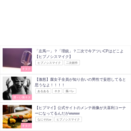
「左馬一」？「理銃」？二次で今アツいCPはどこよ
【ヒプノシスマイク】
ヒプノシスマイク
二次創作
オタク
【激怒】腐女子全員が知り合いの男性で妄想してると
思うなよ！！！！
あるある
ネタ
腐バレ
濃～い腐ネタ
【ヒプマイ】公式サイトのメンテ画像が大喜利コーナ
ーになってるんだがwwww
なにそれw
ヒプノシスマイク
オタク