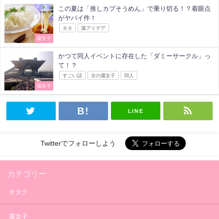
この夏は「推しカプそうめん」で乗り切る！？着眼点
がヤバイ件！
ネタ
腐アイデア
腐女子
かつて同人イベントに存在した「ダミーサークル」っ
て！？
すごい話
古の腐女子
同人
腐女子
LINE
Twitterでフォローしよう
カテゴリー
オタク
腐女子