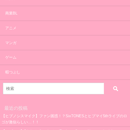
商業BL
アニメ
マンガ
ゲーム
暇つぶし
最近の投稿
【ヒプノシスマイク】ファン困惑！？SixTONESとヒプマイ5thライブのロ
ゴが激似らしい…！！