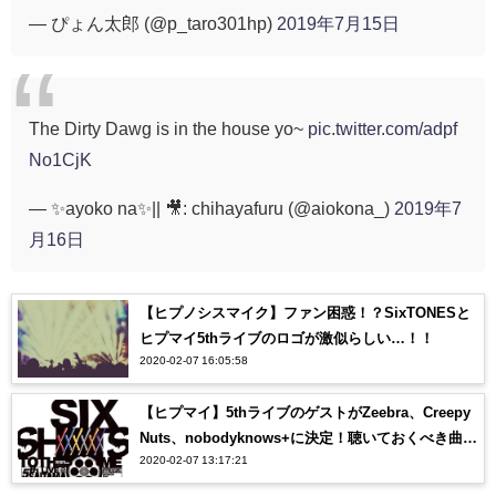
— ぴょん太郎 (@p_taro301hp)
2019年7月15日
The Dirty Dawg is in the house yo~
pic.twitter.com/adpf
No1CjK
— ✨ayoko na✨|| 🎥: chihayafuru (@aiokona_)
2019年7
月16日
【ヒプノシスマイク】ファン困惑！？SixTONESと
ヒプマイ5thライブのロゴが激似らしい…！！
2020-02-07 16:05:58
【ヒプマイ】5thライブのゲストがZeebra、Creepy
Nuts、nobodyknows+に決定！聴いておくべき曲
2020-02-07 13:17:21
は？？