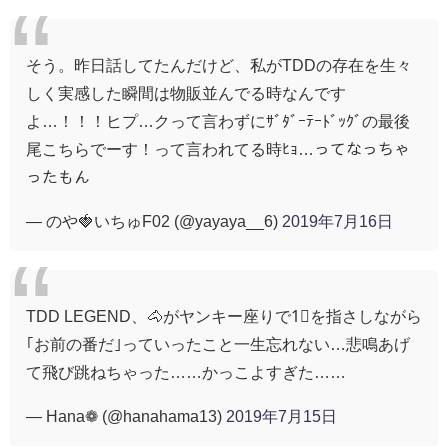
そう。昨日話してたんだけど、私がTDDの存在を生々
しく実感した瞬間は物販並んでる時なんです
よ…！！！ヒプ…クって言わずにｻﾞﾀﾞｰﾃｰﾄﾞｯｸﾞの最後
尾こちらでーす！って言われてる時ﾋｮ…ってなっちゃ
ったもん
— のや🍓いちゅF02 (@yayaya__6)
2019年7月16日
TDD LEGEND、🐴がヤンキー座りで1⃣を指さしながら
｢お前の番だ｣っていったこと一生忘れない…悲鳴あげ
て飛び跳ねちゃった……かっこよすぎた……
— Hana❁ (@hanahama13)
2019年7月15日