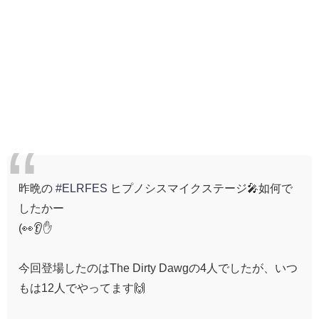
昨晩の
#ELRFES
ヒプノシスマイクステージ🎤如何で
したかー
(👀👂✋
今回登場したのはThe Dirty Dawgの4人でしたが、いつ
もは12人でやってます🙌