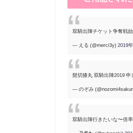
双騎出陣チケット争奪戦
— える (@merci3y)
2019
髭切膝丸 双騎出陣2019
— のぞみ (@nozomi4sakur
双騎出陣行きたいな〜倍率