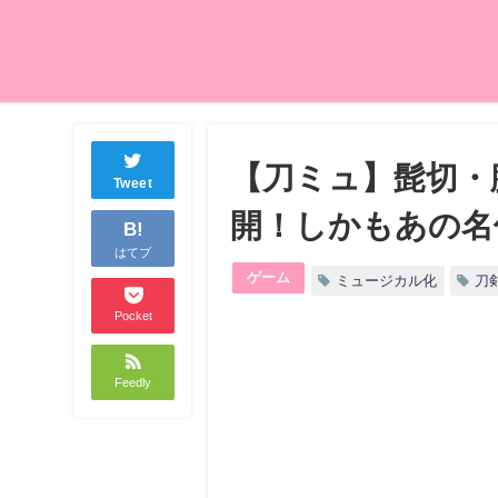
【刀ミュ】髭切・
Tweet
開！しかもあの名
B!
はてブ
ゲーム
ミュージカル化
刀
Pocket
Feedly