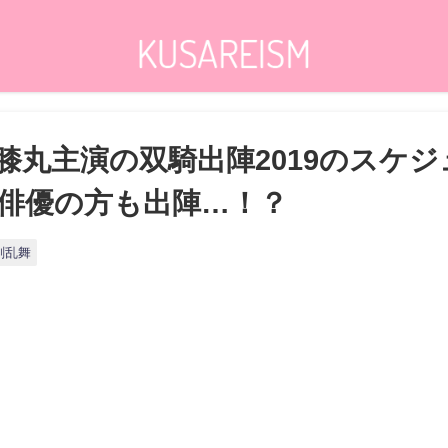
膝丸主演の双騎出陣2019のスケ
俳優の方も出陣…！？
剣乱舞