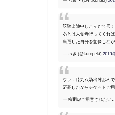
— 乃希🐾 (@nukonoki)
20
双騎出陣申しこんだで候
あとは大覚寺行ってくれ
当選した自分を想像しなが
— ぺき (@kuropeki)
2019
ウッ…膝丸双騎出陣おめ
応募したからチケットご用
— 梅粥@ご用意されたい…！ 