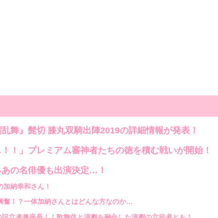
乱舞』髭切 膝丸双騎出陣2019の詳細情報が発表！
！！」プレミアム審神者たちの徳を積む戦いが開始！
るあの名俳優も出演決定…！
の加納幸和さん！
興奮！？一体加納さんとはどんな方なのか…
の設立者兼座長！！歌舞伎と演劇を融合した演劇の立役者とも！