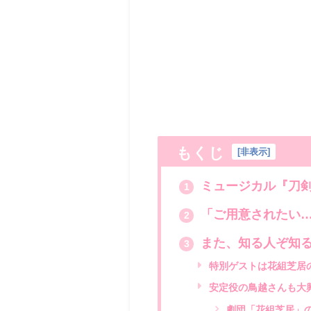
もくじ
[
非表示
]
ミュージカル『刀剣
1
「ご用意されたい…
2
また、知る人ぞ知
3
特別ゲストは花組芝居
安定役の鳥越さんも大
劇団「花組芝居」