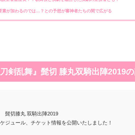
要素が加わるのでは…？との予想が審神者たちの間で広がる
刀剣乱舞』髭切 膝丸双騎出陣2019
髭切膝丸 双騎出陣2019
スケジュール、チケット情報を公開いたしました！