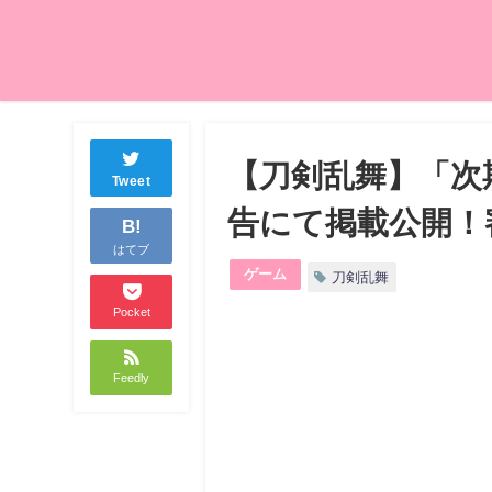
【刀剣乱舞】「次
Tweet
告にて掲載公開！
B!
はてブ
ゲーム
刀剣乱舞
Pocket
Feedly