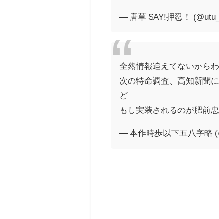
— 唐草 SAY!押忍！ (@utu_
全然情報追えてないから
次の特命調査、高知新聞
ど
もし実装されるのが肥前忠
— 本作時歩以下五八字略 (@to