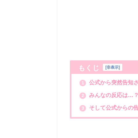
もくじ
[
非表示
]
公式から突然告知
1
みんなの反応は…？
2
そして公式からの
3