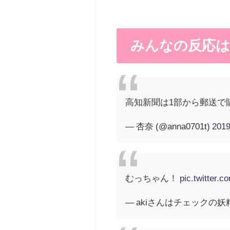
みんなの反応は
高知新聞は1部から郵送で
— 杏奈 (@anna0701t)
20
むっちゃん！
pic.twitter.
— akiさんはチェックの妖精