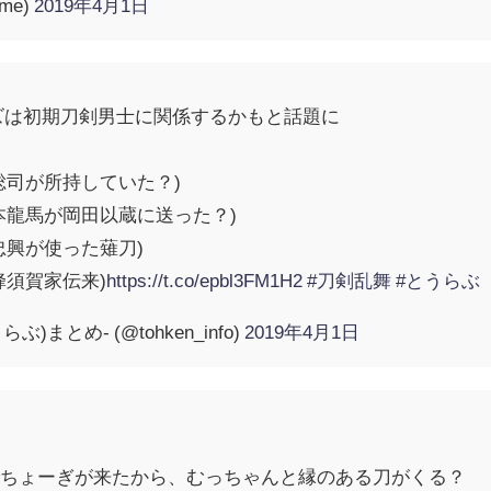
me)
2019年4月1日
ズは初期刀剣男士に関係するかもと話題に
総司が所持していた？)
本龍馬が岡田以蔵に送った？)
忠興が使った薙刀)
蜂須賀家伝来)
https://t.co/epbl3FM1H2
#刀剣乱舞
#とうらぶ
)まとめ- (@tohken_info)
2019年4月1日
？
でちょーぎが来たから、むっちゃんと縁のある刀がくる？