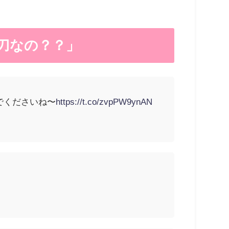
刀なの？？」
でくださいね〜
https://t.co/zvpPW9ynAN