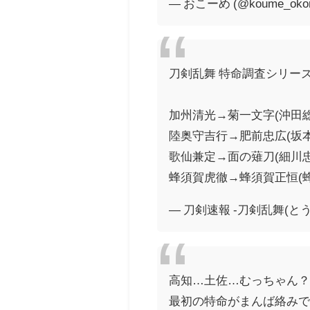
— おこーめ (@koume_oko
刀剣乱舞 特命調査シリー
加州清光→菊一文字(沖田
陸奥守吉行→肥前忠広(坂
歌仙兼定→面の薙刀(細川
蜂須賀虎徹→蜂須賀正恒(
— 刀剣速報 -刀剣乱舞(とうらぶ
高知…土佐…むっちゃん
最初の特命がまんば絡み