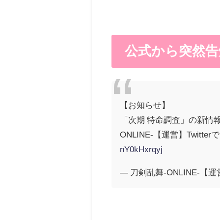
公式から突然告
【お知らせ】
「次期 特命調査」の新情
ONLINE-【運営】Twi
nY0kHxrqyj
— 刀剣乱舞-ONLINE-【運営