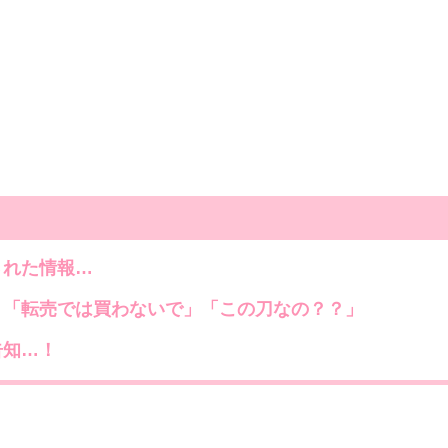
された情報…
「転売では買わないで」「この刀なの？？」
告知…！