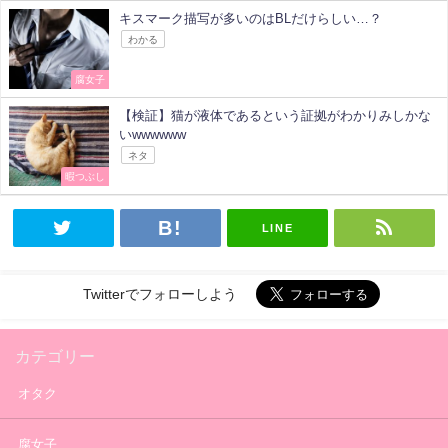
キスマーク描写が多いのはBLだけらしい…？
わかる
腐女子
【検証】猫が液体であるという証拠がわかりみしかな
いwwwwww
ネタ
暇つぶし
LINE
Twitterでフォローしよう
カテゴリー
オタク
腐女子