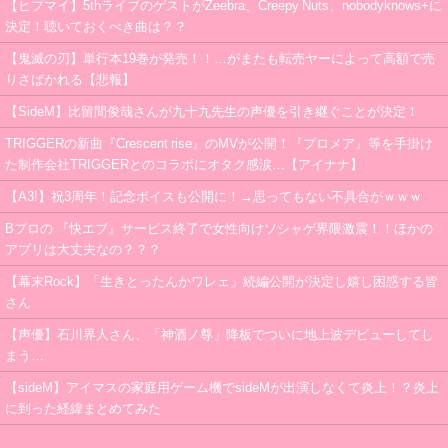
【ヒプマイ】5thライブのゲストがZeebra、Creepy Nuts、nobodyknows+に
決定！聴いておくべき曲は？？
【鬼滅の刃】単行本19巻が発売！！…がまたも転売ヤーによって高額で売
りさばかれる【悲報】
【SideM】比留間俊哉さんが九十九先生の声優を引き継ぐことが決定！
TRIGGERの新曲『Crescent rise』のMVが公開！『プロメア』等を手掛け
た制作会社TRIGGERとのコラボにオタク感涙…【アイナナ】
【A3!】祝3周年！記念ボイスも公開に！→思ってもない不具合がｗｗｗ
Bプロの 『快エブ』サービス終了で女性向けソシャゲ界隈激震！！ほかの
アプリは大丈夫なの？？？
【幕末Rock】「生きとったんかワレェ」続編公開が決定し嬉し困惑する皆
さん
【声優】石川界人さん、「神酒ノ尊」降板でついに地上波デビューしてし
まう…
【sideM】アイマスの家庭用ゲーム機でsideMが出演しなくて炎上！？炎上
に到った経緯まとめてみた