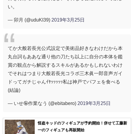
い。
— 卯月 (@uduKI39)
2019年3月25日
てか大般若長光公式設定で美術品好きなわけだから本
丸台詞もああな通り他の刀たち以上に自分の本体を鑑
賞の観点から解説するスキルがあるかもしれないわけ
でそれはつまり大般若長光コラボ三木眞一郎音声ガイ
ドってガチじゃんｲﾔｯｯｯｯｯ私は神戸でパフェを食べる
(結論)
— いせ🤪作業なう (@ebitabero)
2019年3月25日
怪盗キッドのフィギュアが予約開始！併せて工藤新
一のフィギュアも再販開始