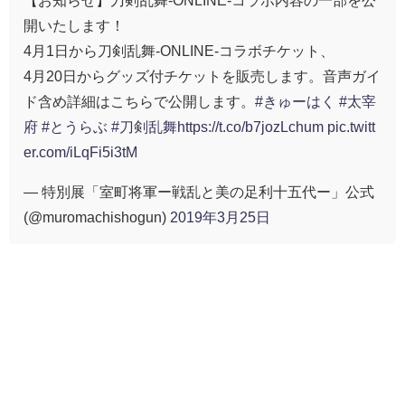
【お知らせ】刀剣乱舞-ONLINE-コラボ内容の一部を公
開いたします！
4月1日から刀剣乱舞-ONLINE-コラボチケット、
4月20日からグッズ付チケットを販売します。音声ガイ
ド含め詳細はこちらで公開します。
#きゅーはく
#太宰
府
#とうらぶ
#刀剣乱舞
https://t.co/b7jozLchum
pic.twitt
er.com/iLqFi5i3tM
— 特別展「室町将軍ー戦乱と美の足利十五代ー」公式
(@muromachishogun)
2019年3月25日