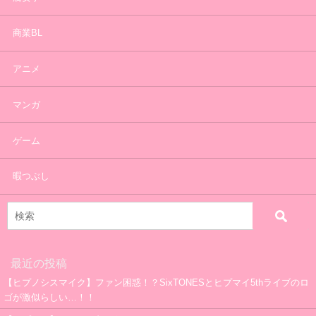
商業BL
アニメ
マンガ
ゲーム
暇つぶし
最近の投稿
【ヒプノシスマイク】ファン困惑！？SixTONESとヒプマイ5thライブのロ
ゴが激似らしい…！！