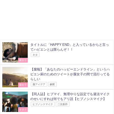
タイトルに「HAPPY END」と入っているからと言っ
てハピエンとは限らんぞ！！
ネタ
腐女子
【腐報】「あなたのハッピーエンドライン」というハ
ピエン厨のためのツイートが腐女子の間で流行ってる
らしい
腐アイデア
解釈
腐女子
【同人誌】ヒプマイ、無理やりな設定でも違法マイク
のせいにすれば何でもアリ説【ヒプノシスマイク】
ヒプノシスマイク
二次創作
オタク