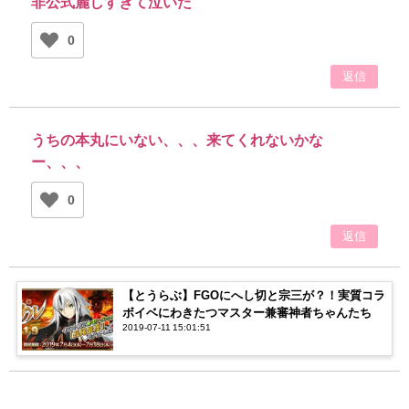
非公式麗しすぎて泣いた
0
返信
うちの本丸にいない、、、来てくれないかな
ー、、、
0
返信
【とうらぶ】FGOにへし切と宗三が？！実質コラ
ボイベにわきたつマスター兼審神者ちゃんたち
2019-07-11 15:01:51