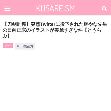
【刀剣乱舞】突然Twitterに投下された枢やな先生
の日向正宗のイラストが美麗すぎな件【とうら
ぶ】
ゲーム
刀剣乱舞