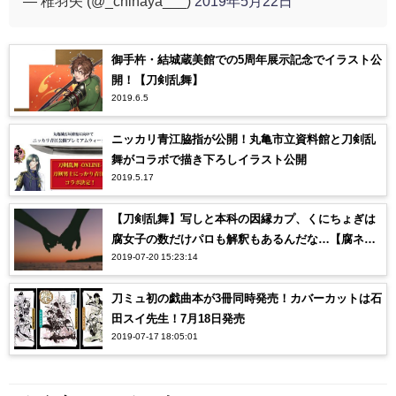
— 稚羽矢 (@_chihaya___)
2019年5月22日
御手杵・結城蔵美館での5周年展示記念でイラスト公
開！【刀剣乱舞】
2019.6.5
ニッカリ青江脇指が公開！丸亀市立資料館と刀剣乱
舞がコラボで描き下ろしイラスト公開
2019.5.17
【刀剣乱舞】写しと本科の因縁カプ、くにちょぎは
腐女子の数だけパロも解釈もあるんだな…【腐ネ
2019-07-20 15:23:14
タ】
刀ミュ初の戯曲本が3冊同時発売！カバーカットは石
田スイ先生！7月18日発売
2019-07-17 18:05:01