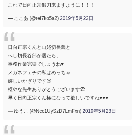
これで日向正宗鍛刀来ますように！！！
— ここあ (@rei7ko5a2)
2019年5月22日
日向正宗くんと山姥切長義と
へし切長谷部が居たら、
事務作業完璧でしょうね♥
メガネフェチの私はめっちゃ
嬉しいかぎりです😍
枢やな先生ありがとうございます👏
早く日向正宗くん極になって欲しいですね♥♥♥
— ゆうこ (@Ncc1UySzD7LmFxn)
2019年5月23日