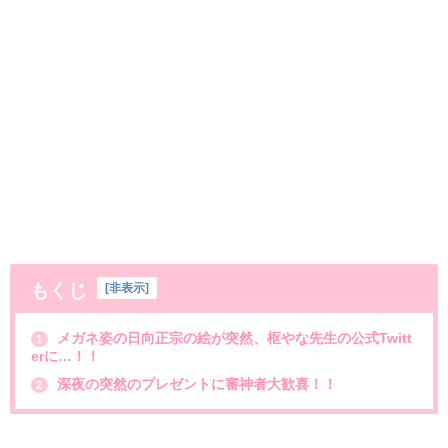
もくじ
[
非表示
]
メガネ姿の日向正宗の絵が突然、枢やな先生の公式Twitt
1
erに…！！
深夜の突然のプレゼントに審神者大歓喜！！
2