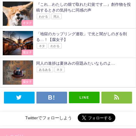
『これ…わたしの畑で取れた幻覚です…』創作物を投
稿するときの気持ちに同感の声
わかる
同人
オタク
「地獄のカップリング連歌」で光と闇がしのぎを削
る…！【腐女子】
ネタ
わかる
腐女子
同人の進捗は夏休みの宿題みたいなものよ…
あるある
ネタ
腐女子
LINE
Twitterでフォローしよう