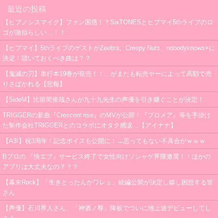
最近の投稿
【ヒプノシスマイク】ファン困惑！？SixTONESとヒプマイ5thライブのロ
ゴが激似らしい…！！
【ヒプマイ】5thライブのゲストがZeebra、Creepy Nuts、nobodyknows+に
決定！聴いておくべき曲は？？
【鬼滅の刃】単行本19巻が発売！！…がまたも転売ヤーによって高額で売
りさばかれる【悲報】
【SideM】比留間俊哉さんが九十九先生の声優を引き継ぐことが決定！
TRIGGERの新曲『Crescent rise』のMVが公開！『プロメア』等を手掛け
た制作会社TRIGGERとのコラボにオタク感涙…【アイナナ】
【A3!】祝3周年！記念ボイスも公開に！→思ってもない不具合がｗｗｗ
Bプロの 『快エブ』サービス終了で女性向けソシャゲ界隈激震！！ほかの
アプリは大丈夫なの？？？
【幕末Rock】「生きとったんかワレェ」続編公開が決定し嬉し困惑する皆
さん
【声優】石川界人さん、「神酒ノ尊」降板でついに地上波デビューしてし