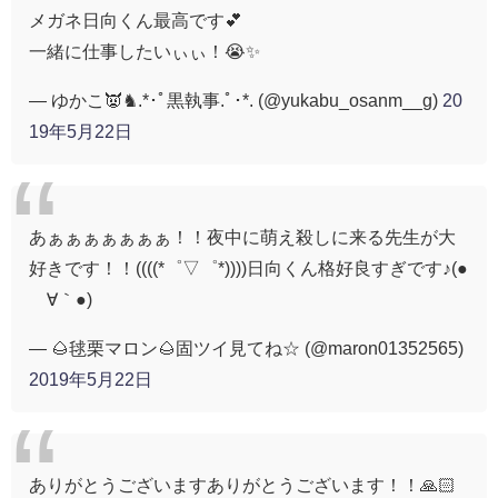
メガネ日向くん最高です💕
一緒に仕事したいぃぃ！😭✨
— ゆかこ👿♞.*･ﾟ黒執事.ﾟ･*. (@yukabu_osanm__g)
20
19年5月22日
あぁぁぁぁぁぁぁ！！夜中に萌え殺しに来る先生が大
好きです！！((((*゜▽゜*))))日向くん格好良すぎです♪(●
´∀｀●)
— 🌰毬栗マロン🌰固ツイ見てね☆ (@maron01352565)
2019年5月22日
ありがとうございますありがとうございます！！🙏🏻