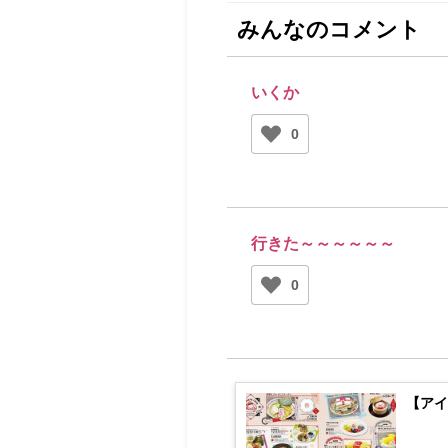
みんなのコメント
いくか
0
行きた～～～～～～
0
【ア