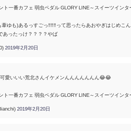
ント一番カフェ 弱虫ペダル GLORY LINE～スイーツイン
葦ゆも)あるっすごっ‼️‼️‼️って思ったらあおやぎはじめ
ままであったっけ？？？？やば
0)
2019年2月20日
可愛いいい荒北さんイケメンんんんんんんん😂😂
ント一番カフェ 弱虫ペダル GLORY LINE～スイーツイン
anchi)
2019年2月20日