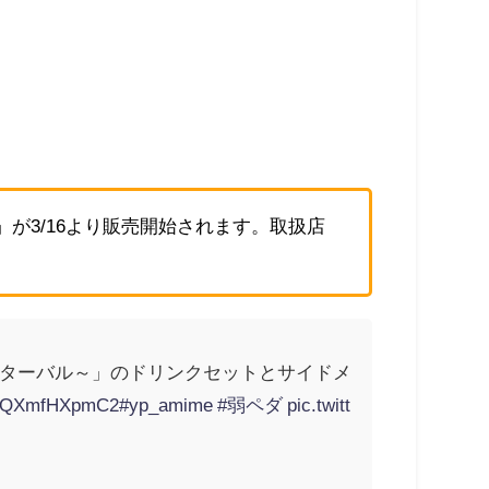
」が3/16より販売開始されます。取扱店
インターバル～」のドリンクセットとサイドメ
co/QXmfHXpmC2
#yp_amime
#弱ペダ
pic.twitt