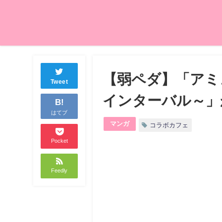
【弱ペダ】「アミュ
Tweet
インターバル～」
B!
はてブ
マンガ
コラボカフェ
Pocket
Feedly