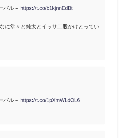
ターバル～
https://t.co/b1kjnnEdBt
こんなに堂々と純太とイッサ二股かけとってい
ターバル～
https://t.co/1pXmWLdOL6