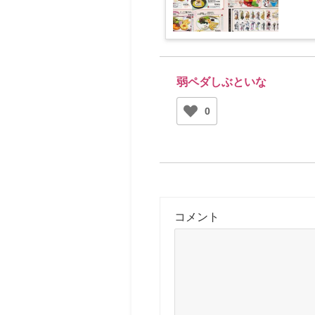
弱ペダしぶといな
0
コメント