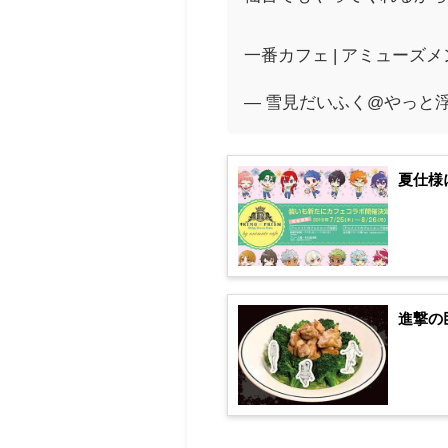
一番カフェ | アミューズメ
— 雪見だいふく@やっと浮上出
夏仕様
進撃の