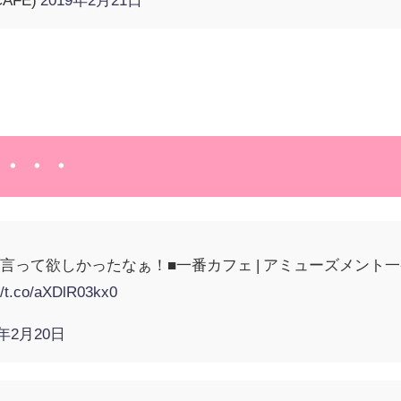
・・・
って欲しかったなぁ！■一番カフェ | アミューズメント一番カフ
//t.co/aXDlR03kx0
9年2月20日