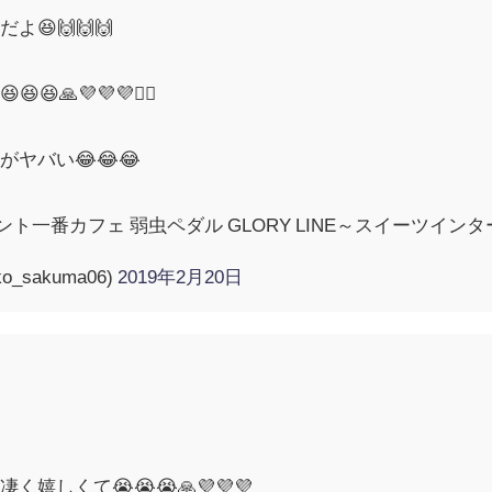
😆🙌🙌🙌
🙏💜💜💜🚴‍♂️
ヤバい😂😂😂
ント一番カフェ 弱虫ペダル GLORY LINE～スイーツイン
ko_sakuma06)
2019年2月20日
しくて😭😭😭🙏💜💜💜