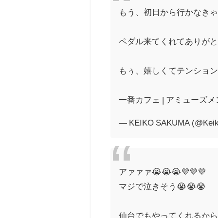
もう、初日から行かなきゃだよ
ペダル来てくれてありがと😆😆😆
もぅ、嬉しくてテンションが
一番カフェ | アミューズメ
— KEIKO SAKUMA (@Kei
アァァァ😭😭😭💜💜💜
マジで泣きそう😭😭😭
仙台でもやってくれるから凄く嬉