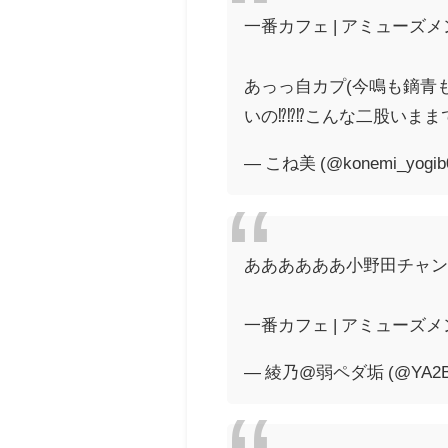
一番カフェ | アミューズメ
あっっ自カプ(今鳴も鏑青も
いの⁉️⁉️⁉️こんな二股い
— こね美 (@konemi_yogib
ああああああ小野田チャン
一番カフェ | アミューズメ
— 綾乃@弱ペダ垢 (@YA2Bi