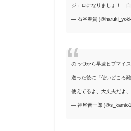
ジェロになりましょ！ 
— 石谷春貴 (@haruki_yokk
のっづから早速ヒプマイ
送った後に「使いどころ難
使えてるよ、大丈夫だよ
— 神尾晋一郎 (@s_kamio1