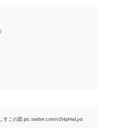
》
しすこの図
pic.twitter.com/v2t4pHwLyd