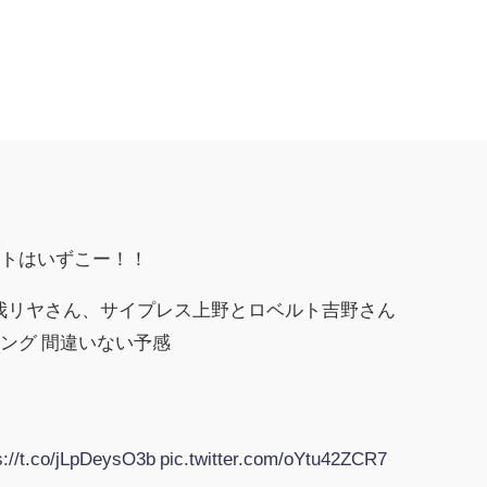
ートはいずこー！！
パ我リヤさん、サイプレス上野とロベルト吉野さん
ング 間違いない予感
s://t.co/jLpDeysO3b
pic.twitter.com/oYtu42ZCR7