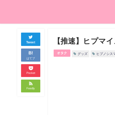
【推速】ヒプマイ
Tweet
B!
オタク
グッズ
ヒプノシス
はてブ
Pocket
Feedly