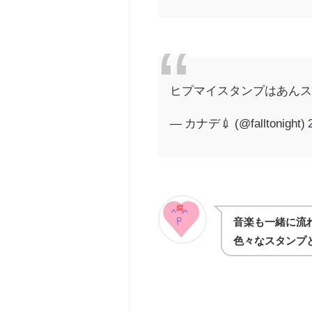
ヒプマイスタンプはあん
— カナデ💉 (@falltonight)
音楽も一緒に流
色々なスタンプ