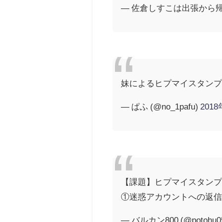
— 佐倉しすこは出張から帰って
妹によるヒプマイスタン
— ぱふ (@no_1pafu)
201
【課題】ヒプマイスタン
①迷惑アカウントへの返
— バルカン800 (@potohu0