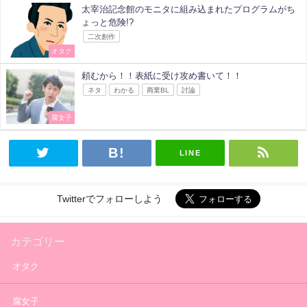
太宰治記念館のモニタに組み込まれたプログラムがち
ょっと危険!?
二次創作
オタク
頼むから！！表紙に受け攻め書いて！！
ネタ
わかる
商業BL
討論
腐女子
LINE
Twitterでフォローしよう
カテゴリー
オタク
腐女子