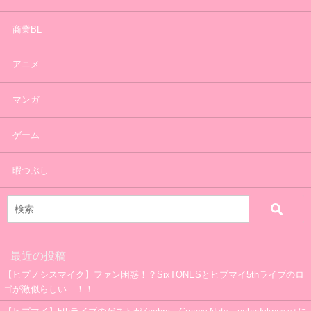
商業BL
アニメ
マンガ
ゲーム
暇つぶし
最近の投稿
【ヒプノシスマイク】ファン困惑！？SixTONESとヒプマイ5thライブのロ
ゴが激似らしい…！！