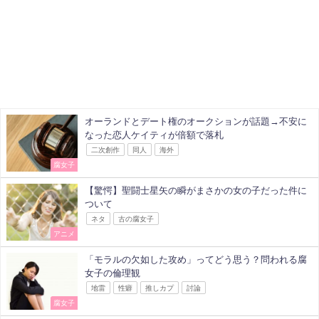
オーランドとデート権のオークションが話題→不安に
なった恋人ケイティが倍額で落札
二次創作
同人
海外
腐女子
【驚愕】聖闘士星矢の瞬がまさかの女の子だった件に
ついて
ネタ
古の腐女子
アニメ
「モラルの欠如した攻め」ってどう思う？問われる腐
女子の倫理観
地雷
性癖
推しカプ
討論
腐女子