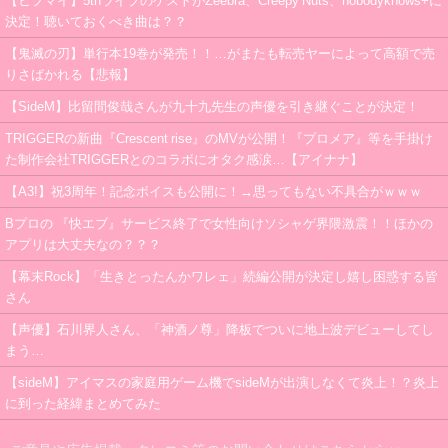
【ヒプマイ】5thライブのゲストがZeebra、Creepy Nuts、nobodyknows+に
決定！聴いておくべき曲は？？
【鬼滅の刃】単行本19巻が発売！！…がまたも転売ヤーによって高額で売
りさばかれる【悲報】
【SideM】比留間俊哉さんが九十九先生の声優を引き継ぐことが決定！
TRIGGERの新曲『Crescent rise』のMVが公開！『プロメア』等を手掛け
た制作会社TRIGGERとのコラボにオタク感涙…【アイナナ】
【A3!】祝3周年！記念ボイスも公開に！→思ってもない不具合がｗｗｗ
Bプロの 『快エブ』サービス終了で女性向けソシャゲ界隈激震！！ほかの
アプリは大丈夫なの？？？
【幕末Rock】「生きとったんかワレェ」続編公開が決定し嬉し困惑する皆
さん
【声優】石川界人さん、「神酒ノ尊」降板でついに地上波デビューしてし
まう…
【sideM】アイマスの家庭用ゲーム機でsideMが出演しなくて炎上！？炎上
に到った経緯まとめてみた