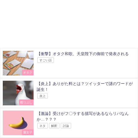
【衝撃】オタク和歌、天皇陛下の御前で発表される
すごい話
オタク
【炎上】ありがた料とは？ツイッターで謎のワードが
誕生！
炎上
暇つぶし
【激論】受けがフ〇ラする描写があるならリバなん
か…？？？
ネタ
解釈
討論
腐女子