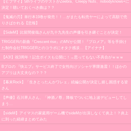
【ヒプマイ】5thライブのゲストがZeebra、Creepy Nuts、nobodyknows+に
決定！聴いておくべき曲は？？
【鬼滅の刃】単行本19巻が発売！！…がまたも転売ヤーによって高額で売
りさばかれる【悲報】
【SideM】比留間俊哉さんが九十九先生の声優を引き継ぐことが決定！
TRIGGERの新曲『Crescent rise』のMVが公開！『プロメア』等を手掛け
た制作会社TRIGGERとのコラボにオタク感涙…【アイナナ】
【A3!】祝3周年！記念ボイスも公開に！→思ってもない不具合がｗｗｗ
Bプロの 『快エブ』サービス終了で女性向けソシャゲ界隈激震！！ほかの
アプリは大丈夫なの？？？
【幕末Rock】「生きとったんかワレェ」続編公開が決定し嬉し困惑する皆
さん
【声優】石川界人さん、「神酒ノ尊」降板でついに地上波デビューしてし
まう…
【sideM】アイマスの家庭用ゲーム機でsideMが出演しなくて炎上！？炎上
に到った経緯まとめてみた