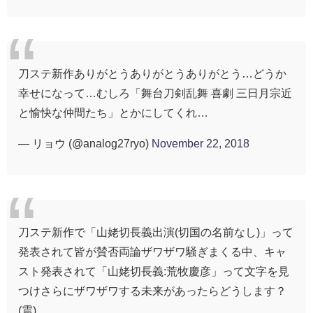
刀ステ新作ありがとうありがとうありがとう…どうか
幸せになって…むしろ「舞台刀剣乱舞 喜劇 三日月宗近
と愉快な仲間たち」とかにしてくれ…
— リョウ (@analog27ryo)
November 22, 2018
刀ステ新作で「山姥切長義出演(切国の名前なし)」って
発表されて皆が賛否両論ザワザワ騒ぎまくる中、キャ
スト発表されて「山姥切長義:荒牧慶彦」って文字を見
つけさらにザワザワする未来があったらどうします？
(震)