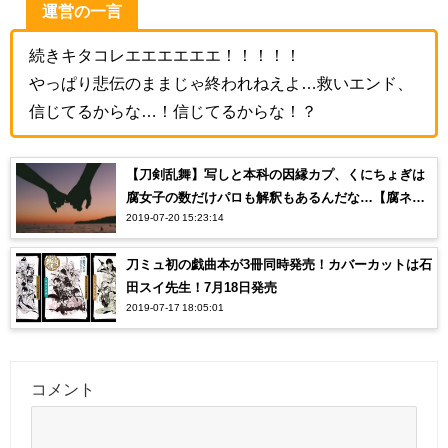
運営の一言
続きキタコレエエエエエエ！！！！！
やっぱり悲伝のままじゃ終われねえよ…救いエンド、
信じてるからな…！信じてるからな！？
【刀剣乱舞】写しと本科の因縁カプ、くにちょぎは
腐女子の数だけパロも解釈もあるんだな…【腐ネ
2019-07-20 15:23:14
タ】
刀ミュ初の戯曲本が3冊同時発売！カバーカットは石
田スイ先生！7月18日発売
2019-07-17 18:05:01
コメント