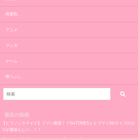
商業BL
アニメ
マンガ
ゲーム
暇つぶし
最近の投稿
【ヒプノシスマイク】ファン困惑！？SixTONESとヒプマイ5thライブのロ
ゴが激似らしい…！！