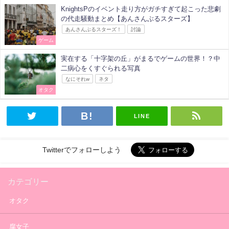
KnightsPのイベント走り方がガチすぎて起こった悲劇
の代走騒動まとめ【あんさんぶるスターズ】
あんさんぶるスターズ！
討論
ゲーム
実在する「十字架の丘」がまるでゲームの世界！？中
二病心をくすぐられる写真
なにそれw
ネタ
オタク
LINE
Twitterでフォローしよう
カテゴリー
オタク
腐女子