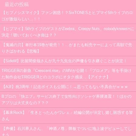
最近の投稿
【ヒプノシスマイク】ファン困惑！？SixTONESとヒプマイ5thライブのロ
ゴが激似らしい…！！
【ヒプマイ】5thライブのゲストがZeebra、Creepy Nuts、nobodyknows+に
決定！聴いておくべき曲は？？
【鬼滅の刃】単行本19巻が発売！！…がまたも転売ヤーによって高額で売
りさばかれる【悲報】
【SideM】比留間俊哉さんが九十九先生の声優を引き継ぐことが決定！
TRIGGERの新曲『Crescent rise』のMVが公開！『プロメア』等を手掛け
た制作会社TRIGGERとのコラボにオタク感涙…【アイナナ】
【A3!】祝3周年！記念ボイスも公開に！→思ってもない不具合がｗｗｗ
Bプロの 『快エブ』サービス終了で女性向けソシャゲ界隈激震！！ほかの
アプリは大丈夫なの？？？
【幕末Rock】「生きとったんかワレェ」続編公開が決定し嬉し困惑する皆
さん
【声優】石川界人さん、「神酒ノ尊」降板でついに地上波デビューしてし
まう…