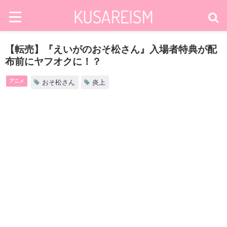
【転売】『えいがのおそ松さん』入場者特典が配
布前にヤフオクに！？
アニメ
おそ松さん
炎上