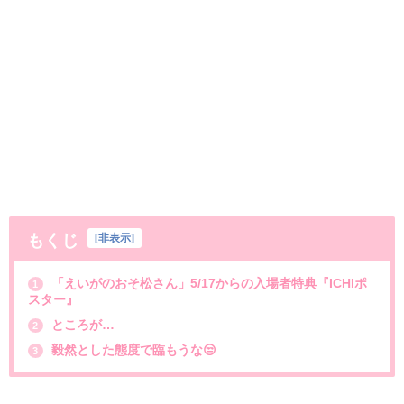
もくじ
[
非表示
]
「えいがのおそ松さん」5/17からの入場者特典『ICHIポ
1
スター』
ところが…
2
毅然とした態度で臨もうな😒
3