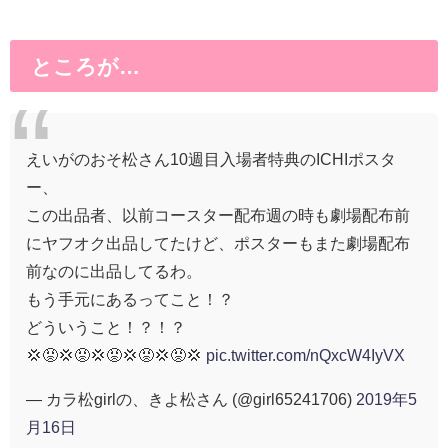
ところが…
えいがのおそ松さん10週目入場者特典のICHIポスタ
ー、
この出品者、以前コースター配布週の時も劇場配布前
にヤフオク出品してたけど、ポスターもまた劇場配布
前なのに出品してるわ。
もう手元にあるってこと！？
どういうこと！？！？
💢😡💢😡💢😡💢😡💢😡💢
pic.twitter.com/nQxcW4IyVX
— カラ松girlの、きよ松さん (@girl65241706)
2019年5
月16日