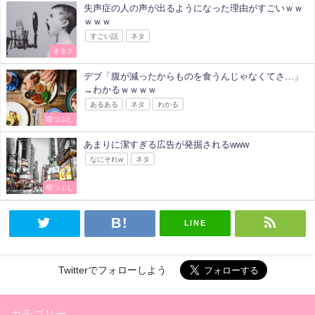
失声症の人の声が出るようになった理由がすごいｗｗ
ｗｗｗ
すごい話
ネタ
オタク
デブ「腹が減ったからものを食うんじゃなくてさ…」
→わかるｗｗｗｗ
あるある
ネタ
わかる
暇つぶし
あまりに潔すぎる広告が発掘されるwww
なにそれw
ネタ
暇つぶし
LINE
Twitterでフォローしよう
カテゴリー