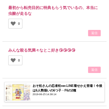
最初から転売目的に特典もらう気でいるの、本当に
虫酸が走るな
0
返信
みんな殺る気満々なとこ好き😘😘😘😘
0
返信
おそ松さんの忍者松ver.LINE着せかえ登場！今後
は6人勢揃いの6つ子・F6の2種
2019-06-25 14:38:14