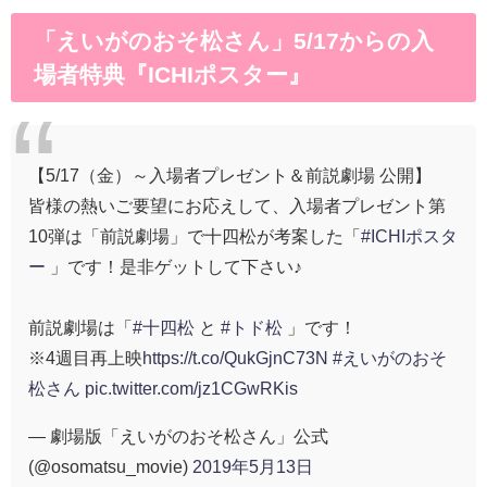
「えいがのおそ松さん」5/17からの入
場者特典『ICHIポスター』
【5/17（金）～入場者プレゼント＆前説劇場 公開】
皆様の熱いご要望にお応えして、入場者プレゼント第
10弾は「前説劇場」で十四松が考案した「
#ICHIポスタ
ー
」です！是非ゲットして下さい♪
前説劇場は「
#十四松
と
#トド松
」です！
※4週目再上映
https://t.co/QukGjnC73N
#えいがのおそ
松さん
pic.twitter.com/jz1CGwRKis
— 劇場版「えいがのおそ松さん」公式
(@osomatsu_movie)
2019年5月13日