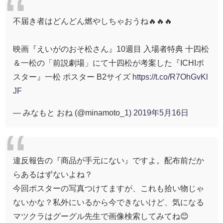
不届き者はどんどん燃やしちゃおうね🔥🔥🔥
映画『えいがのおそ松さん』10週目 入場者特典 十四松
＆一松の「前説劇場」にて十四松が考案した『ICHIポ
スター』一松 ポスター B2サイズ
https://t.co/R7OhGvKl
JF
— みなもと おね (@minamoto_1)
2019年5月16日
違反報告の『商品が手元にない』ですよ。配布前だか
らあるはずないよね？
今回ポスターの写真つけてますが、これも拾い物じゃ
ないかな？私外にいるから今できないけど、気になる
マツクラはグーグル先生で画像検索してみてね😊