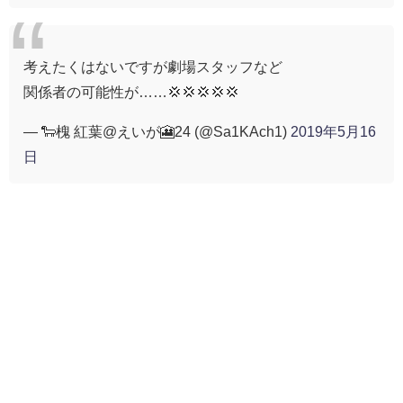
考えたくはないですが劇場スタッフなど
関係者の可能性が……💢💢💢💢💢
— 🐑槐 紅葉@えいが🎦24 (@Sa1KAch1)
2019年5月16
日