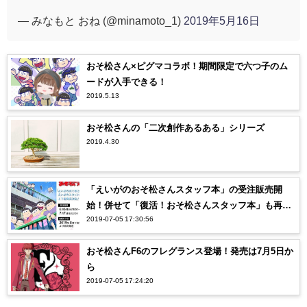
— みなもと おね (@minamoto_1)
2019年5月16日
おそ松さん×ピグマコラボ！期間限定で六つ子のム
ードが入手できる！
2019.5.13
おそ松さんの「二次創作あるある」シリーズ
2019.4.30
「えいがのおそ松さんスタッフ本」の受注販売開
始！併せて「復活！おそ松さんスタッフ本」も再
2019-07-05 17:30:56
販！
おそ松さんF6のフレグランス登場！発売は7月5日か
ら
2019-07-05 17:24:20