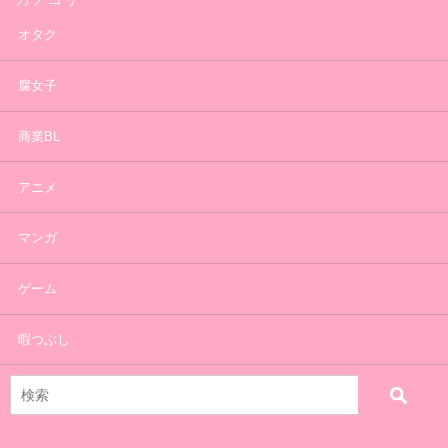
オタク
腐女子
商業BL
アニメ
マンガ
ゲーム
暇つぶし