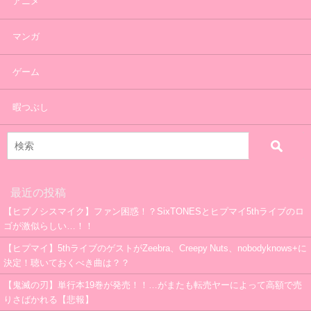
アニメ
マンガ
ゲーム
暇つぶし
最近の投稿
【ヒプノシスマイク】ファン困惑！？SixTONESとヒプマイ5thライブのロ
ゴが激似らしい…！！
【ヒプマイ】5thライブのゲストがZeebra、Creepy Nuts、nobodyknows+に
決定！聴いておくべき曲は？？
【鬼滅の刃】単行本19巻が発売！！…がまたも転売ヤーによって高額で売
りさばかれる【悲報】