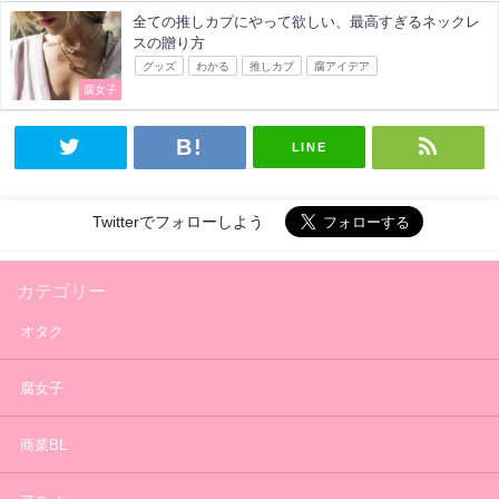
全ての推しカプにやって欲しい、最高すぎるネックレ
スの贈り方
グッズ
わかる
推しカプ
腐アイデア
腐女子
LINE
Twitterでフォローしよう
カテゴリー
オタク
腐女子
商業BL