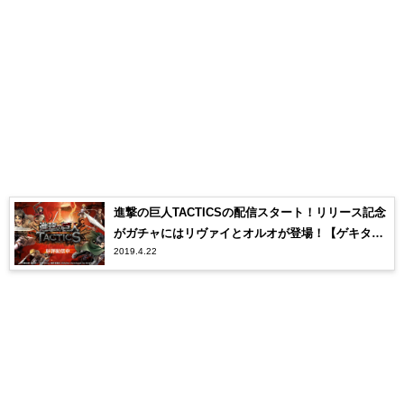
進撃の巨人TACTICSの配信スタート！リリース記念
がガチャにはリヴァイとオルオが登場！【ゲキタ
2019.4.22
ク】