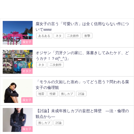
腐女子の言う「可愛い方」は全く信用ならない件につ
いてwww
あるある
ネタ
二次創作
衝撃
腐女子
オジサン「刃牙クンの家に、落書きしてみたケド、ど
うカナ！？σ(^_^;)」
ネタ
二次創作
オタク
「モラルの欠如した攻め」ってどう思う？問われる腐
女子の倫理観
地雷
性癖
推しカプ
討論
腐女子
【討論】未成年推しカプの妄想と障壁 ―法・倫理の
観点から―
推しカプ
討論
腐女子