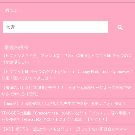
暇つぶし
最近の投稿
【ヒプノシスマイク】ファン困惑！？SixTONESとヒプマイ5thライブのロ
ゴが激似らしい…！！
【ヒプマイ】5thライブのゲストがZeebra、Creepy Nuts、nobodyknows+に
決定！聴いておくべき曲は？？
【鬼滅の刃】単行本19巻が発売！！…がまたも転売ヤーによって高額で売
りさばかれる【悲報】
【SideM】比留間俊哉さんが九十九先生の声優を引き継ぐことが決定！
TRIGGERの新曲『Crescent rise』のMVが公開！『プロメア』等を手掛け
た制作会社TRIGGERとのコラボにオタク感涙…【アイナナ】
【A3!】祝3周年！記念ボイスも公開に！→思ってもない不具合がｗｗｗ