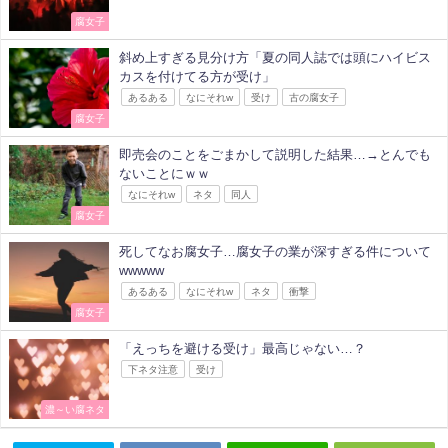
腐女子
斜め上すぎる見分け方「夏の同人誌では頭にハイビス
カスを付けてる方が受け」
あるある
なにそれw
受け
古の腐女子
腐女子
即売会のことをごまかして説明した結果…→とんでも
ないことにｗｗ
なにそれw
ネタ
同人
腐女子
死してなお腐女子…腐女子の業が深すぎる件について
wwwww
あるある
なにそれw
ネタ
衝撃
腐女子
「えっちを避ける受け」最高じゃない…？
下ネタ注意
受け
濃～い腐ネタ