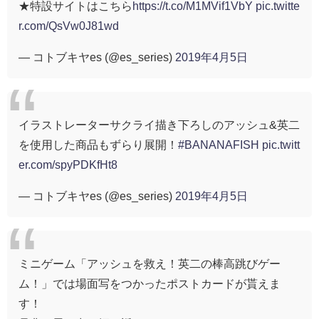
★特設サイトはこちら
https://t.co/M1MVif1VbY
pic.twitte
r.com/QsVw0J81wd
— コトブキヤes (@es_series)
2019年4月5日
イラストレーターサクライ描き下ろしのアッシュ&英二
を使用した商品もずらり展開！
#BANANAFISH
pic.twitt
er.com/spyPDKfHt8
— コトブキヤes (@es_series)
2019年4月5日
ミニゲーム「アッシュを救え！英二の棒高跳びゲー
ム！」では場面写をつかったポストカードが貰えま
す！