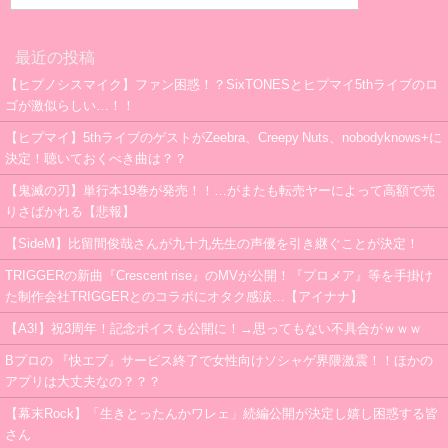
最近の投稿
【ヒプノシスマイク】ファン困惑！？SixTONESとヒプマイ5thライブのロ
ゴが激似らしい…！！
【ヒプマイ】5thライブのゲストがZeebra、Creepy Nuts、nobodyknows+に
決定！聴いておくべき曲は？？
【鬼滅の刃】単行本19巻が発売！！…がまたも転売ヤーによって高額で売
りさばかれる【悲報】
【SideM】比留間俊哉さんが九十九先生の声優を引き継ぐことが決定！
TRIGGERの新曲『Crescent rise』のMVが公開！『プロメア』等を手掛け
た制作会社TRIGGERとのコラボにオタク感涙…【アイナナ】
【A3!】祝3周年！記念ボイスも公開に！→思ってもない不具合がｗｗｗ
Bプロの 『快エブ』サービス終了で女性向けソシャゲ界隈激震！！ほかの
アプリは大丈夫なの？？？
【幕末Rock】「生きとったんかワレェ」続編公開が決定し嬉し困惑する皆
さん