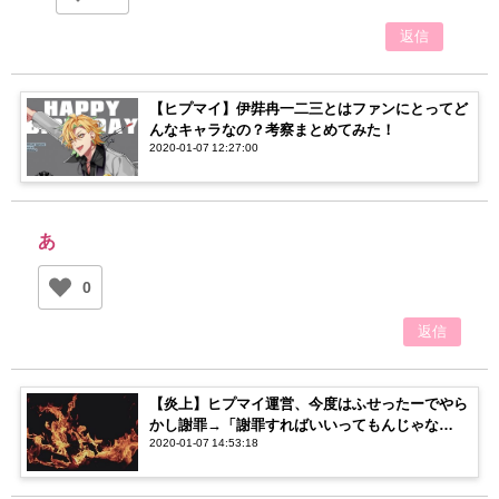
返信
【ヒプマイ】伊弉冉一二三とはファンにとってど
んなキャラなの？考察まとめてみた！
2020-01-07 12:27:00
あ
0
返信
【炎上】ヒプマイ運営、今度はふせったーでやら
かし謝罪→「謝罪すればいいってもんじゃな
2020-01-07 14:53:18
い！」「謝罪したから良くない？」【賛否両論】