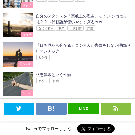
腐女子
自分のスタンスを「宗教上の理由」っていうのは失
礼？？→代替語が使いやすすぎるｗｗ
なにそれw
ネタ
二次創作
討論
腐女子
「目を見たら分かる」ロシア人が告白をしない理由が
ロマンチック
わかる
暇つぶし
状態異常という性癖
わかる
性癖
ゲーム
LINE
Twitterでフォローしよう