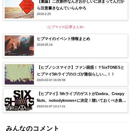
【激論】二次創作なんざおかしいに決まってんだか
ら注意書きなんていらんやろ
2019.2.25
↓ヒプマイの記事まとめ↓
ヒプマイのイベント情報まとめ
2019.05.14
【ヒプノシスマイク】ファン困惑！？SixTONESと
ヒプマイ5thライブのロゴが激似らしい…！！
2020-02-07 16:05:58
【ヒプマイ】5thライブのゲストがZeebra、Creepy
Nuts、nobodyknows+に決定！聴いておくべき曲
2020-02-07 13:17:21
は？？
みんなのコメント