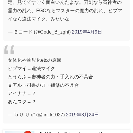
定、見ててすごく面白いんだよな。刀剣なら審神者の
霊力の乱れ、FGOならマスターの魔力の乱れ、ヒプマ
イなら違法マイク、みたいな
— Ｂコード (@Code_B_zght)
2019年4月9日
女体化や幼児化etcの原因
ヒプマイ→違法マイク
とうらぶ→審神者の力・手入れの不具合
文アル→司書の力・補修の不具合
アイナナ→？
あんスタ→？
— °ʚ り り ɞ° (@lin_k1027)
2019年3月24日