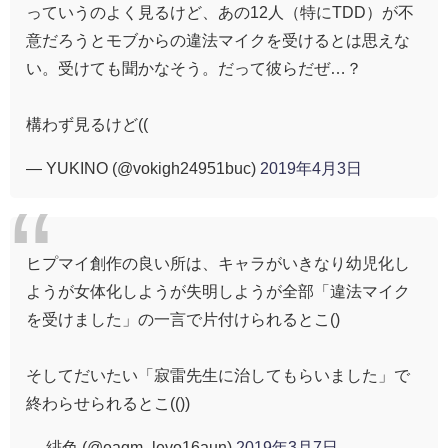
っていうのよく見るけど、あの12人（特にTDD）が不
意だろうとモブからの違法マイクを受けるとは思えな
い。受けても聞かなそう。だって彼らだぜ…？
構わず見るけど((
— YUKINO (@vokigh24951buc)
2019年4月3日
ヒプマイ創作の良い所は、キャラがいきなり幼児化し
ようが女体化しようが失明しようが全部「違法マイク
を受けました」の一言で片付けられるとこ()
そしてだいたい「寂雷先生に治してもらいました」で
終わらせられるとこ(())
— 緋色 (@eagm_levo16aun)
2019年3月7日