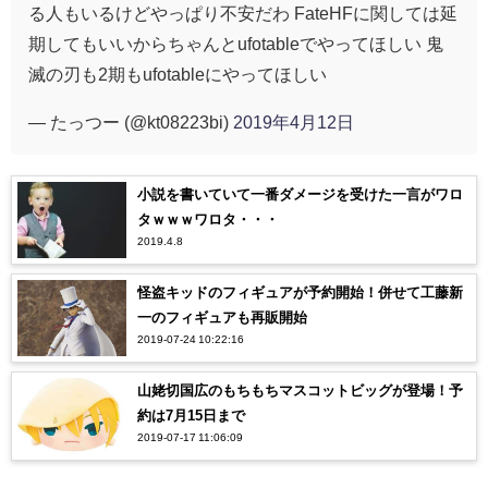
る人もいるけどやっぱり不安だわ FateHFに関しては延
期してもいいからちゃんとufotableでやってほしい 鬼
滅の刃も2期もufotableにやってほしい
— たっつー (@kt08223bi)
2019年4月12日
小説を書いていて一番ダメージを受けた一言がワロ
タｗｗｗワロタ・・・
2019.4.8
怪盗キッドのフィギュアが予約開始！併せて工藤新
一のフィギュアも再販開始
2019-07-24 10:22:16
山姥切国広のもちもちマスコットビッグが登場！予
約は7月15日まで
2019-07-17 11:06:09