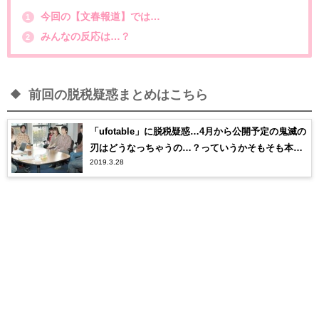
今回の【文春報道】では…
1
みんなの反応は…？
2
前回の脱税疑惑まとめはこちら
「ufotable」に脱税疑惑…4月から公開予定の鬼滅の
刃はどうなっちゃうの…？っていうかそもそも本
2019.3.28
当…？