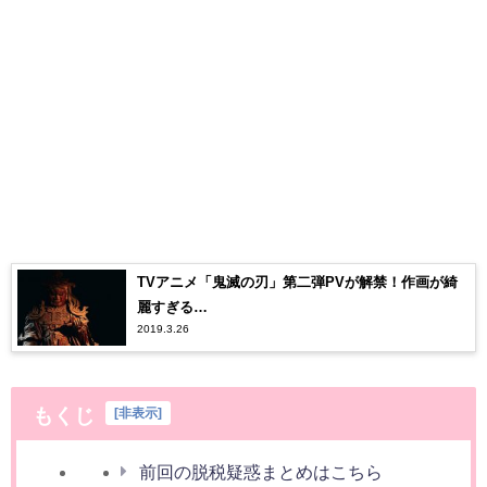
TVアニメ「鬼滅の刃」第二弾PVが解禁！作画が綺
麗すぎる…
2019.3.26
もくじ
[
非表示
]
前回の脱税疑惑まとめはこちら