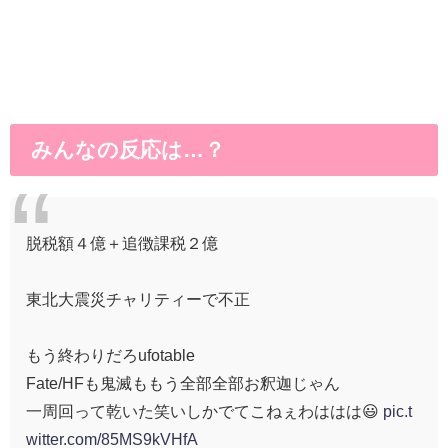
みんなの反応は…？
脱税額４億＋追徴課税２億
東北大震災チャリティーで不正
もう終わりだろufotable
Fate/HFも鬼滅ももう全部全部お釈迦じゃん
一周回って乾いた笑いしかでてこねぇわははは😃
pic.t
witter.com/85MS9kVHfA