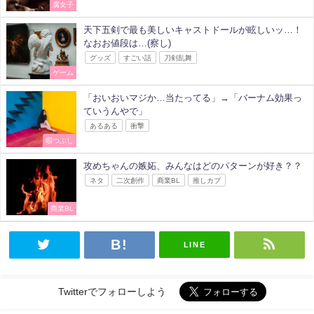
腐女子
天下五剣で最も美しいキャストドールが眩しいッ…！
なおお値段は…(察し)
グッズ
すごい話
刀剣乱舞
ゲーム
「おいおいマジか…当たってる」→「バーナム効果っ
ていうんやで」
あるある
衝撃
暇つぶし
攻めちゃんの嫉妬、みんなはどのパターンが好き？？
ネタ
二次創作
商業BL
推しカプ
商業BL
LINE
Twitterでフォローしよう