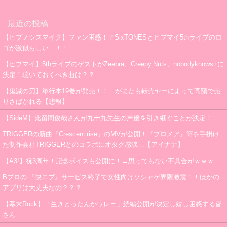
最近の投稿
【ヒプノシスマイク】ファン困惑！？SixTONESとヒプマイ5thライブのロ
ゴが激似らしい…！！
【ヒプマイ】5thライブのゲストがZeebra、Creepy Nuts、nobodyknows+に
決定！聴いておくべき曲は？？
【鬼滅の刃】単行本19巻が発売！！…がまたも転売ヤーによって高額で売
りさばかれる【悲報】
【SideM】比留間俊哉さんが九十九先生の声優を引き継ぐことが決定！
TRIGGERの新曲『Crescent rise』のMVが公開！『プロメア』等を手掛け
た制作会社TRIGGERとのコラボにオタク感涙…【アイナナ】
【A3!】祝3周年！記念ボイスも公開に！→思ってもない不具合がｗｗｗ
Bプロの 『快エブ』サービス終了で女性向けソシャゲ界隈激震！！ほかの
アプリは大丈夫なの？？？
【幕末Rock】「生きとったんかワレェ」続編公開が決定し嬉し困惑する皆
さん