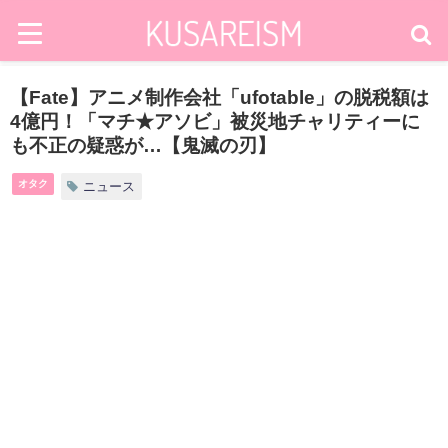
【Fate】アニメ制作会社「ufotable」の脱税額は
4億円！「マチ★アソビ」被災地チャリティーに
も不正の疑惑が…【鬼滅の刃】
オタク
ニュース