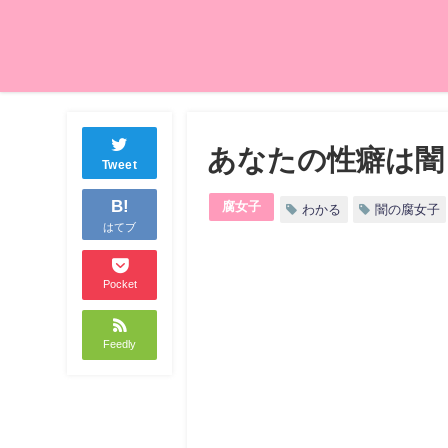
あなたの性癖は闇
Tweet
B!
腐女子
わかる
闇の腐女子
はてブ
Pocket
Feedly