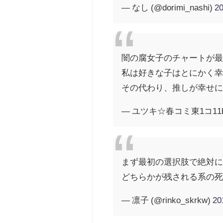
— なし (@dorimi_nashi)
2
闇の腐女子のチャートが
私は好きな子はとにかく
その代わり、推しが幸せ
— ユツキ☆春コミ東1コ11b (
まず最初の選択肢で絶対
どちらかが残される系の
— 凛子 (@rinko_skrkw)
2