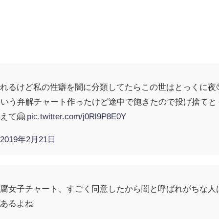
れるけど私の性癖を闇に分類してたらこの世はとっくに夜
という弁解チャート作ったけど途中で飽きたので投げ捨て
えて🤗
pic.twitter.com/j0Rl9P8E0Y
)
2019年2月21日
の腐女子チャート、すごく同意したから闇と呼ばれがちな人
プあるよね