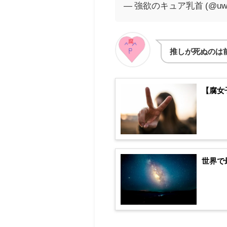
— 強欲のキュア乳首 (@uwa
推しが死ぬのは
【腐女
世界で