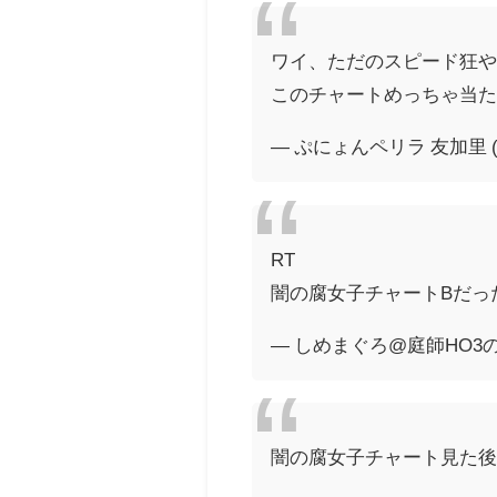
ワイ、ただのスピード狂
このチャートめっちゃ当
— ぷにょんペリラ 友加里 (@p
RT
闇の腐女子チャートBだっ
— しめまぐろ@庭師HO3の輝き 
闇の腐女子チャート見た