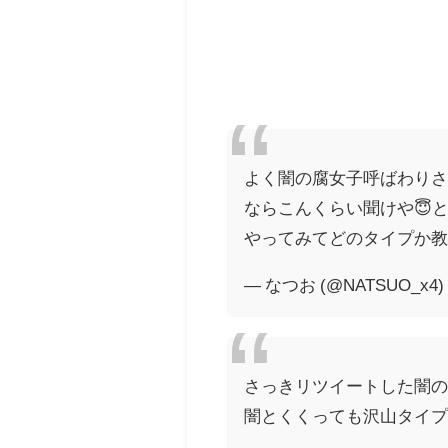
よく闇の腐女子呼ばわりさ
ならこんくらい聞けや😇
やってみてどのタイプか教
— なつお (@NATSUO_x4
さっきリツイートした闇
闇とくくっても沢山タイ