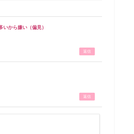
多いから嫌い（偏見）
返信
返信