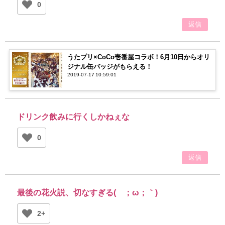
0
返信
うたプリ×CoCo壱番屋コラボ！6月10日からオリ
ジナル缶バッジがもらえる！
2019-07-17 10:59:01
ドリンク飲みに行くしかねぇな
0
返信
最後の花火説、切なすぎる(´；ω；｀)
2+