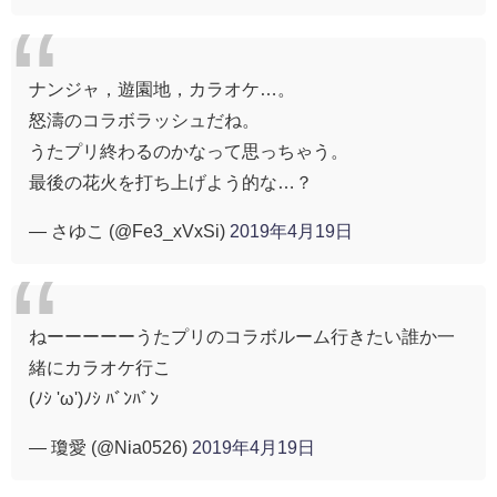
ナンジャ，遊園地，カラオケ…。
怒濤のコラボラッシュだね。
うたプリ終わるのかなって思っちゃう。
最後の花火を打ち上げよう的な…？
— さゆこ (@Fe3_xVxSi)
2019年4月19日
ねーーーーーうたプリのコラボルーム行きたい誰か一
緒にカラオケ行こ
(ﾉｼ 'ω')ﾉｼ ﾊﾞﾝﾊﾞﾝ
— 瓊愛 (@Nia0526)
2019年4月19日