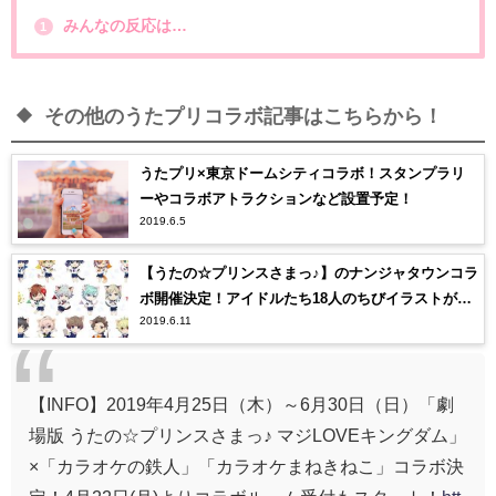
みんなの反応は…
1
その他のうたプリコラボ記事はこちらから！
うたプリ×東京ドームシティコラボ！スタンプラリ
ーやコラボアトラクションなど設置予定！
2019.6.5
【うたの☆プリンスさまっ♪】のナンジャタウンコラ
ボ開催決定！アイドルたち18人のちびイラストが可
2019.6.11
愛すぎる…！【うたプリ】
【INFO】2019年4月25日（木）～6月30日（日）「劇
場版 うたの☆プリンスさまっ♪ マジLOVEキングダム」
×「カラオケの鉄人」「カラオケまねきねこ」コラボ決