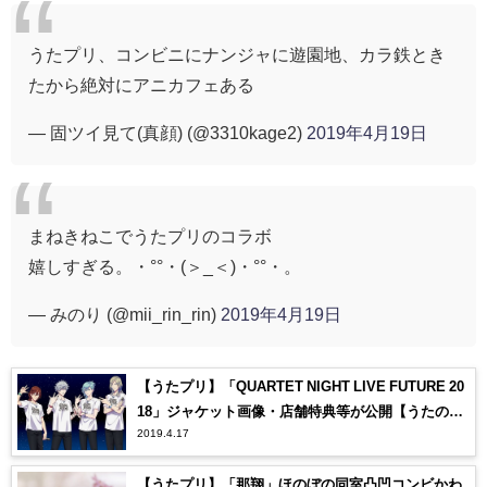
うたプリ、コンビニにナンジャに遊園地、カラ鉄とき
たから絶対にアニカフェある
— 固ツイ見て(真顔) (@3310kage2)
2019年4月19日
まねきねこでうたプリのコラボ
嬉しすぎる。・°°・(＞_＜)・°°・。
— みのり (@mii_rin_rin)
2019年4月19日
【うたプリ】「QUARTET NIGHT LIVE FUTURE 20
18」ジャケット画像・店舗特典等が公開【うたの☆
2019.4.17
プリンスさまっ♪】
【うたプリ】「那翔」ほのぼの同室凸凹コンビかわ