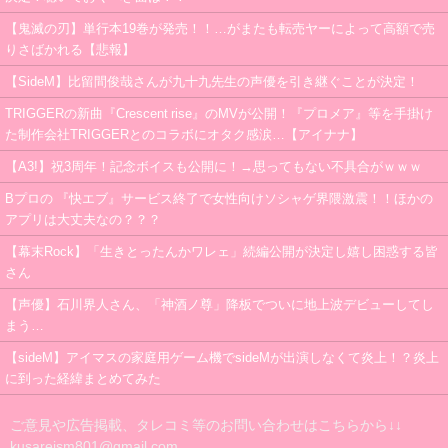
【鬼滅の刃】単行本19巻が発売！！…がまたも転売ヤーによって高額で売
りさばかれる【悲報】
【SideM】比留間俊哉さんが九十九先生の声優を引き継ぐことが決定！
TRIGGERの新曲『Crescent rise』のMVが公開！『プロメア』等を手掛け
た制作会社TRIGGERとのコラボにオタク感涙…【アイナナ】
【A3!】祝3周年！記念ボイスも公開に！→思ってもない不具合がｗｗｗ
Bプロの 『快エブ』サービス終了で女性向けソシャゲ界隈激震！！ほかの
アプリは大丈夫なの？？？
【幕末Rock】「生きとったんかワレェ」続編公開が決定し嬉し困惑する皆
さん
【声優】石川界人さん、「神酒ノ尊」降板でついに地上波デビューしてし
まう…
【sideM】アイマスの家庭用ゲーム機でsideMが出演しなくて炎上！？炎上
に到った経緯まとめてみた
ご意見や広告掲載、タレコミ等のお問い合わせはこちらから↓↓
kusareism801@gmail.com