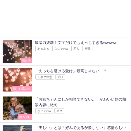
破壊力抜群！文字だけでもえっちすぎるwwwww
あるある
なにそれw
同人
衝撃
腐女子
「えっちを避ける受け」最高じゃない…？
下ネタ注意
受け
濃～い腐ネタ
「お姉ちゃんにしか相談できない…」かわいい妹の相
談内容に絶句
なにそれw
ネタ
暇つぶし
「美しい」とは「好みであるが欲しない」感情らしい