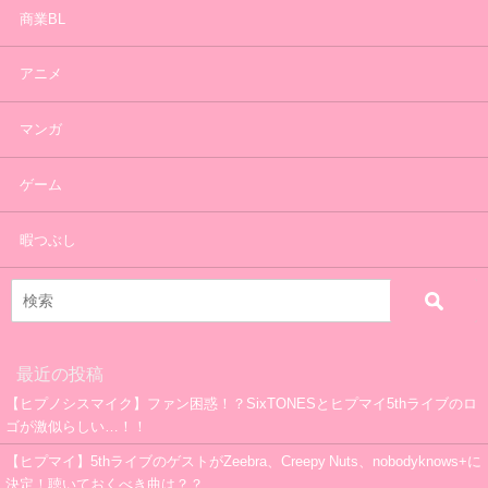
商業BL
アニメ
マンガ
ゲーム
暇つぶし
最近の投稿
【ヒプノシスマイク】ファン困惑！？SixTONESとヒプマイ5thライブのロ
ゴが激似らしい…！！
【ヒプマイ】5thライブのゲストがZeebra、Creepy Nuts、nobodyknows+に
決定！聴いておくべき曲は？？