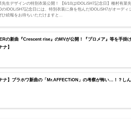
菜先生デザインの特別衣装公開！ 【6/10はIDOLiSH7記念日】種村
10のIDOLiSH7記念日には、特別衣装に身を包んだIDOLiSH7が
ぜひ続報をお待ちいただけますと...
GERの新曲『Crescent rise』のMVが公開！『プロメア』等を
ナナ】
ナナ】ブラホワ新曲の「Mr.AFFECTiON」の考察が怖い…！？