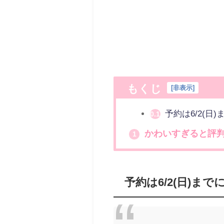
もくじ
[
非表示
]
予約は6/2(日)
0.1
かわいすぎると評
1
予約は6/2(日)まで