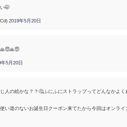
い🤭
7Cd)
2019年5月20日
😇🙏😇
19年5月20日
じ人の絵かな？？🤔ふにふにストラップってどんなかよく
ら使い道のないお誕生日クーポン来てたから今回はオンライ