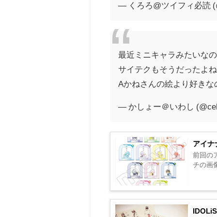
— くろろ@ツイフィ必読 (@ma
最近ミニキャラみたいな
サイテクもそうだったよ
Aかねさんの絵より好きな
— かしょー＠いわし (@cel
アイナ
前回のア
チの画像を
IDO