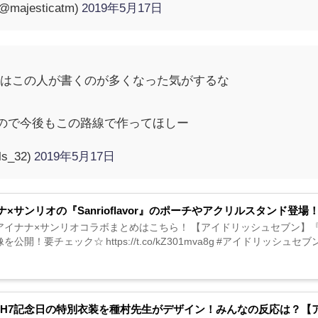
jesticatm)
2019年5月17日
のはこの人が書くのが多くなった気がするな
ね
ので今後もこの路線で作ってほしー
s_32)
2019年5月17日
ナ×サンリオの『Sanrioflavor』のポーチやアクリルスタンド登場
イナナ×サンリオコラボまとめはこちら！ 【アイドリッシュセブン】『San
公開！要チェック☆ https://t.co/kZ301mva8g #アイドリッシュセブン #アイナナ
LiSH7記念日の特別衣装を種村先生がデザイン！みんなの反応は？【