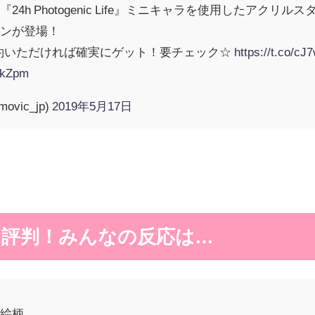
4h Photogenic Life』ミニキャラを使用したアク
ョンが登場！
予約いただければ確実にゲット！要チェック☆
https://t.co/
IfkZpm
vic_jp)
2019年5月17日
と評判！みんなの反応は…
の絵柄