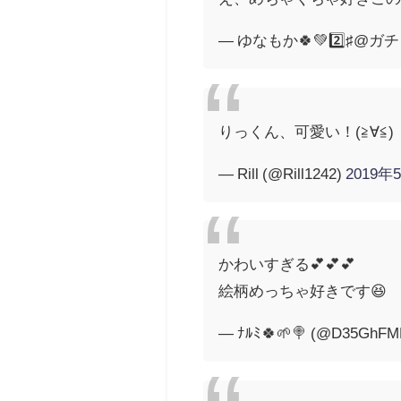
— ゆなもか🍀💚2️⃣♯@ガチャ
りっくん、可愛い！(≧∀≦)
— Rill (@Rill1242)
2019年
かわいすぎる💕💕💕
絵柄めっちゃ好きです😆
— ﾅﾙﾐ🍀🌱🍭 (@D35GhFM