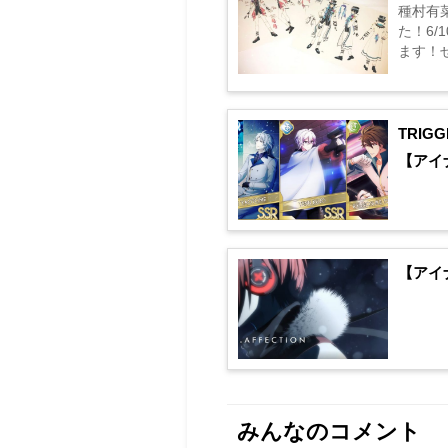
種村有
た！6/
ます！
TRIG
【アイ
【アイ
みんなのコメント