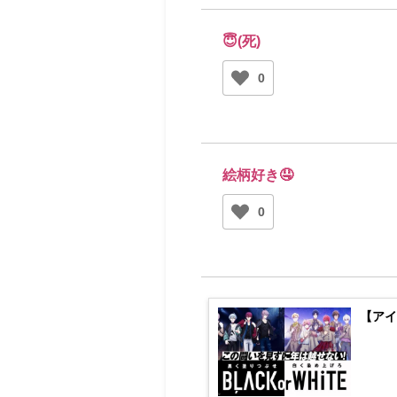
😇(死)
0
絵柄好き🤤
0
【アイ