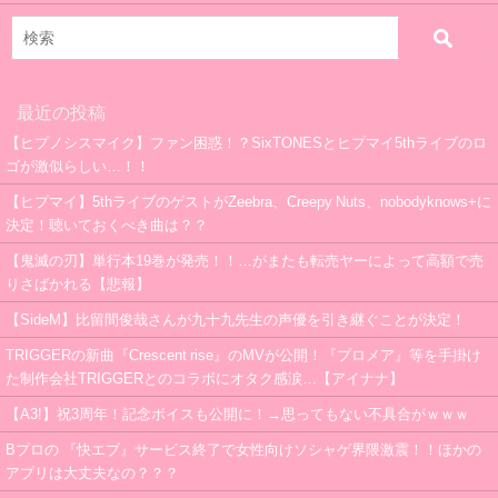
最近の投稿
【ヒプノシスマイク】ファン困惑！？SixTONESとヒプマイ5thライブのロ
ゴが激似らしい…！！
【ヒプマイ】5thライブのゲストがZeebra、Creepy Nuts、nobodyknows+に
決定！聴いておくべき曲は？？
【鬼滅の刃】単行本19巻が発売！！…がまたも転売ヤーによって高額で売
りさばかれる【悲報】
【SideM】比留間俊哉さんが九十九先生の声優を引き継ぐことが決定！
TRIGGERの新曲『Crescent rise』のMVが公開！『プロメア』等を手掛け
た制作会社TRIGGERとのコラボにオタク感涙…【アイナナ】
【A3!】祝3周年！記念ボイスも公開に！→思ってもない不具合がｗｗｗ
Bプロの 『快エブ』サービス終了で女性向けソシャゲ界隈激震！！ほかの
アプリは大丈夫なの？？？