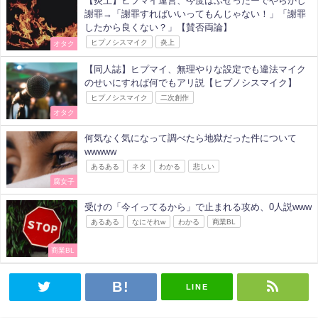
【炎上】ヒプマイ運営、今度はふせったーでやらかし
謝罪→「謝罪すればいいってもんじゃない！」「謝罪
したから良くない？」【賛否両論】
ヒプノシスマイク
炎上
オタク
【同人誌】ヒプマイ、無理やりな設定でも違法マイク
のせいにすれば何でもアリ説【ヒプノシスマイク】
ヒプノシスマイク
二次創作
オタク
何気なく気になって調べたら地獄だった件について
wwwww
あるある
ネタ
わかる
悲しい
腐女子
受けの「今イってるから」で止まれる攻め、0人説www
あるある
なにそれw
わかる
商業BL
商業BL
LINE