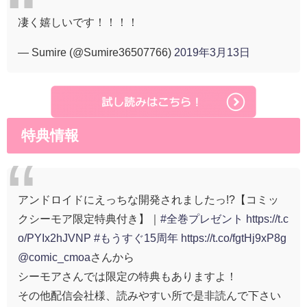
凄く嬉しいです！！！！
— Sumire (@Sumire36507766)
2019年3月13日
特典情報
アンドロイドにえっちな開発されましたっ!?【コミッ
クシーモア限定特典付き】｜
#全巻プレゼント
https://t.c
o/PYIx2hJVNP
#もうすぐ15周年
https://t.co/fgtHj9xP8g
@comic_cmoa
さんから
シーモアさんでは限定の特典もありますよ！
その他配信会社様、読みやすい所で是非読んで下さい