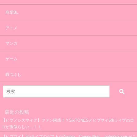
商業BL
アニメ
マンガ
ゲーム
暇つぶし
最近の投稿
【ヒプノシスマイク】ファン困惑！？SixTONESとヒプマイ5thライブのロ
ゴが激似らしい…！！
【ヒプマイ】5thライブのゲストがZeebra、Creepy Nuts、nobodyknows+に