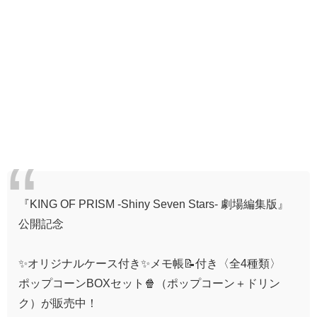
『KING OF PRISM -Shiny Seven Stars- 劇場編集版』
公開記念
✨オリジナルケース付き✨メモ帳📝付き〈全4種類〉
ポップコーンBOXセット🍿（ポップコーン＋ドリン
ク）が販売中！