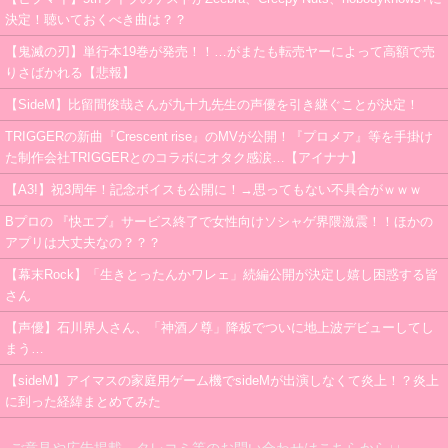
決定！聴いておくべき曲は？？
【鬼滅の刃】単行本19巻が発売！！…がまたも転売ヤーによって高額で売
りさばかれる【悲報】
【SideM】比留間俊哉さんが九十九先生の声優を引き継ぐことが決定！
TRIGGERの新曲『Crescent rise』のMVが公開！『プロメア』等を手掛け
た制作会社TRIGGERとのコラボにオタク感涙…【アイナナ】
【A3!】祝3周年！記念ボイスも公開に！→思ってもない不具合がｗｗｗ
Bプロの 『快エブ』サービス終了で女性向けソシャゲ界隈激震！！ほかの
アプリは大丈夫なの？？？
【幕末Rock】「生きとったんかワレェ」続編公開が決定し嬉し困惑する皆
さん
【声優】石川界人さん、「神酒ノ尊」降板でついに地上波デビューしてし
まう…
【sideM】アイマスの家庭用ゲーム機でsideMが出演しなくて炎上！？炎上
に到った経緯まとめてみた