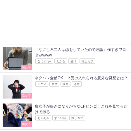
「なにしろ二人は恋をしていたので理論」強すぎワロ
タwwwww
なにそれw
わかる
受け
推しカプ
腐女子
ネタバレ全然OK！？受け入れられる意外な発想とは？
アニメ
ネタ
映画
考察
腐女子
腐女子が好きになりがちなCPビンゴ！これを見てるだ
けで捗る…
あるある
すごい話
推しカプ
腐女子