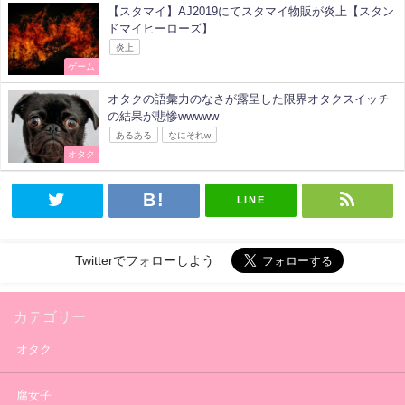
【スタマイ】AJ2019にてスタマイ物販が炎上【スタン
ドマイヒーローズ】
炎上
ゲーム
オタクの語彙力のなさが露呈した限界オタクスイッチ
の結果が悲惨wwwww
あるある
なにそれw
オタク
LINE
Twitterでフォローしよう
カテゴリー
オタク
腐女子