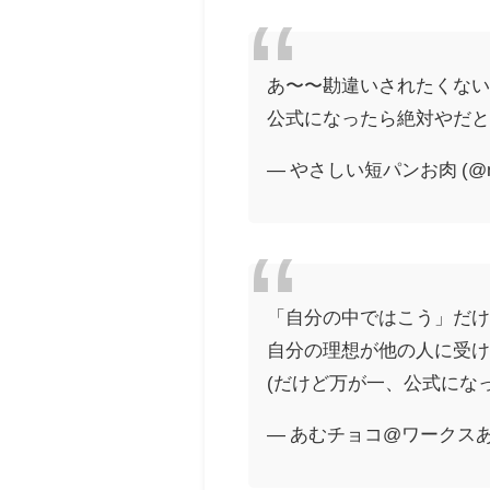
あ〜〜勘違いされたくな
公式になったら絶対やだ
— やさしい短パンお肉 (@ms
「自分の中ではこう」だ
自分の理想が他の人に受
(だけど万が一、公式にな
— あむチョコ@ワークスありが