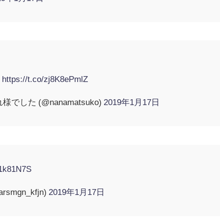
。
。
https://t.co/zj8K8ePmlZ
でした (@nanamatsuko)
2019年1月17日
dr1k81N7S
mgn_kfjn)
2019年1月17日