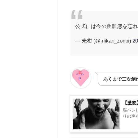
公式には今の距離感を忘れ
— 未柑 (@mikan_zonbi)
2
あくまで二次創
【激怒
腐バレ
りの声を