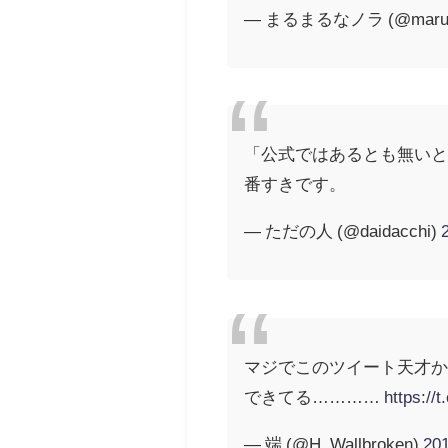
— まるまるなノラ (@maruma
「公式ではあるとも無い
番すきです。
— ただの人 (@daidacchi)
マジでこのツイート天才
できてる…………
https:/
— 端 (@H_Wallbroken)
20