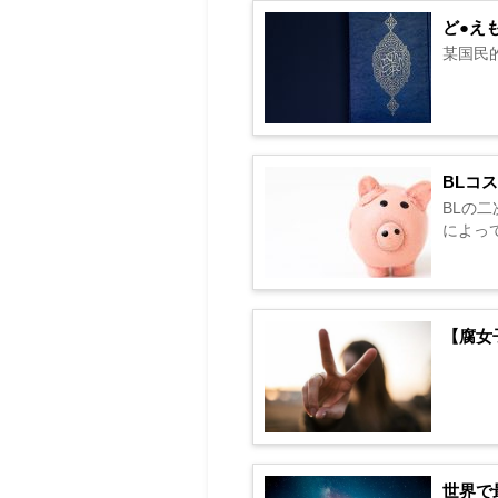
ど●え
某国民
BLコ
BLの
によって
【腐女
世界で