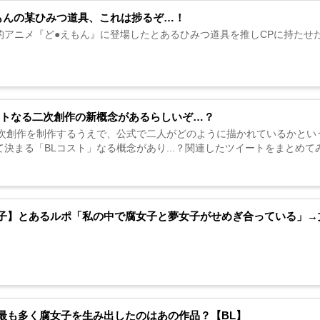
もんの某ひみつ道具、これは捗るぞ…！
的アニメ『ど●えもん』に登場したとあるひみつ道具を推しCPに持たせたい
ストなる二次創作の新概念があるらしいぞ…？
二次創作を制作するうえで、公式で二人がどのように描かれているかとい
決まる「BLコスト」なる概念があり...？関連したツイートをまとめてみた
子】とあるルポ「私の中で腐女子と夢女子がせめぎ合っている」→文
最も多く腐女子を生み出したのはあの作品？【BL】