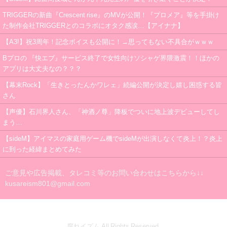
TRIGGERの新曲『Crescent rise』のMVが公開！『プロメア』等を手掛け
た制作会社TRIGGERとのコラボにオタク感涙…【アイナナ】
【A3!】祝3周年！記念ボイスも公開に！→思ってもない不具合がｗｗｗ
Bプロの 『快エブ』サービス終了で女性向けソシャゲ界隈激震！！ほかの
アプリは大丈夫なの？？？
【幕末Rock】「生きとったんかワレェ」続編公開が決定し嬉し困惑する皆
さん
【声優】石川界人さん、「神酒ノ尊」降板でついに地上波デビューしてし
まう…
【sideM】アイマスの家庭用ゲーム機でsideMが出演しなくて炎上！？炎上
に到った経緯まとめてみた
ご意見や広告掲載、タレコミ等のお問い合わせはこちらから↓↓
kusareism801@gmail.com
腐れイズム All Rights Reserved.