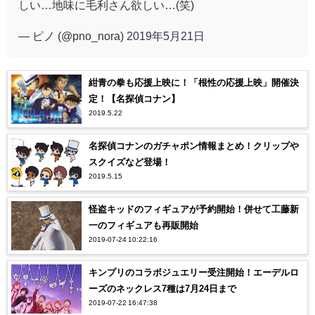
しい…地味に毛利さん欲しい…(笑)
— ピノ (@pno_nora)
2019年5月21日
紺青の拳も応援上映に！「根性の応援上映」開催決
定！【名探偵コナン】
2019.5.22
名探偵コナンのガチャポン情報まとめ！クリップや
スクイズなど登場！
2019.5.15
怪盗キッドのフィギュアが予約開始！併せて工藤新
一のフィギュアも再販開始
2019-07-24 10:22:16
キンプリのコラボジュエリー受注開始！エーデルロ
ーズのネックレス7種は7月24日まで
2019-07-22 16:47:38