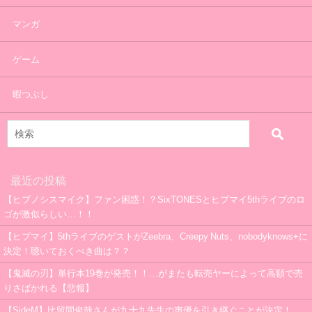
マンガ
ゲーム
暇つぶし
最近の投稿
【ヒプノシスマイク】ファン困惑！？SixTONESとヒプマイ5thライブのロ
ゴが激似らしい…！！
【ヒプマイ】5thライブのゲストがZeebra、Creepy Nuts、nobodyknows+に
決定！聴いておくべき曲は？？
【鬼滅の刃】単行本19巻が発売！！…がまたも転売ヤーによって高額で売
りさばかれる【悲報】
【SideM】比留間俊哉さんが九十九先生の声優を引き継ぐことが決定！