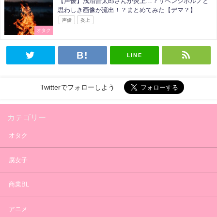
【声優】浅沼晋太郎さんが炎上…？リベンジポルノと
思わしき画像が流出！？まとめてみた【デマ？】
声優
炎上
オタク
LINE
Twitterでフォローしよう
カテゴリー
オタク
腐女子
商業BL
アニメ