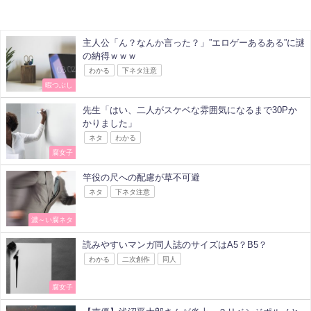
主人公「ん？なんか言った？」”エロゲーあるある”に謎
の納得ｗｗｗ
わかる
下ネタ注意
暇つぶし
先生「はい、二人がスケベな雰囲気になるまで30Pか
かりました」
ネタ
わかる
腐女子
竿役の尺への配慮が草不可避
ネタ
下ネタ注意
濃～い腐ネタ
読みやすいマンガ同人誌のサイズはA5？B5？
わかる
二次創作
同人
腐女子