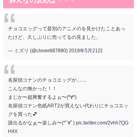
みんなの反応は・・・
チョコエッグって昔別のアニメのを見かけたことあっ
たけど、久しぶりに売ってるの見ました。
— ミズリ (@clover687880)
2019年5月21日
名探偵コナンのチョコエッグが……
こんなの無かった！！
まじか〜超興奮するよぉ〜(º∀º)
名探偵コナン色紙ART2が買えない代わりにチョコエッ
グを買った💕
誰出るかなぁ〜楽しみ〜(*ﾟ∀ﾟ)
pic.twitter.com/2vhh7QG
H4X