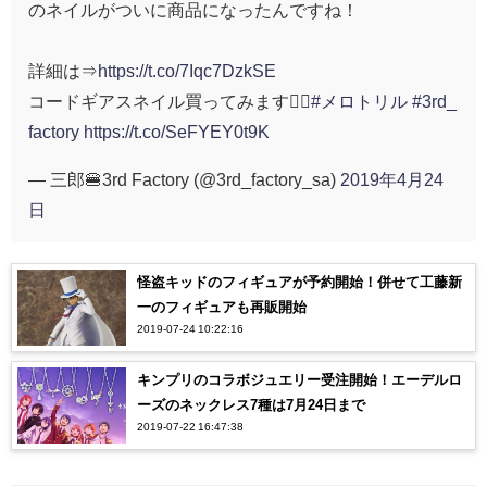
のネイルがついに商品になったんですね！
詳細は⇒
https://t.co/7Iqc7DzkSE
コードギアスネイル買ってみます🙋‍♂️
#メロトリル
#3rd_
factory
https://t.co/SeFYEY0t9K
— 三郎🍔3rd Factory (@3rd_factory_sa)
2019年4月24
日
怪盗キッドのフィギュアが予約開始！併せて工藤新
一のフィギュアも再販開始
2019-07-24 10:22:16
キンプリのコラボジュエリー受注開始！エーデルロ
ーズのネックレス7種は7月24日まで
2019-07-22 16:47:38