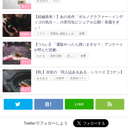
あるある
ネタ
腐女子
【続編発表！】あの名作「ポルノグラファー～インデ
ィゴの気分～」の実写化ビジュアル公開！美麗すぎ
ぃ！
ドラマ
商業BL感想まとめ
衝撃
商業BL
【つらい】「通販やったら買いますか？」アンケート
が呼んだ悲劇…
わかる
創作活動
悲しい
衝撃
オタク
【BL】赤安の「同人誌あるある」シリーズ【コナン】
あるある
二次創作
名探偵コナン
腐女子
LINE
Twitterでフォローしよう