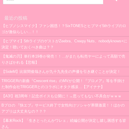
最近の投稿
【ヒプノシスマイク】ファン困惑！？SixTONESとヒプマイ5thライブのロ
ゴが激似らしい…！！
【ヒプマイ】5thライブのゲストがZeebra、Creepy Nuts、nobodyknows+に
決定！聴いておくべき曲は？？
【鬼滅の刃】単行本19巻が発売！！…がまたも転売ヤーによって高額で売
りさばかれる【悲報】
【SideM】比留間俊哉さんが九十九先生の声優を引き継ぐことが決定！
TRIGGERの新曲『Crescent rise』のMVが公開！『プロメア』等を手掛け
た制作会社TRIGGERとのコラボにオタク感涙…【アイナナ】
【A3!】祝3周年！記念ボイスも公開に！→思ってもない不具合がｗｗｗ
Bプロの 『快エブ』サービス終了で女性向けソシャゲ界隈激震！！ほかの
アプリは大丈夫なの？？？
【幕末Rock】「生きとったんかワレェ」続編公開が決定し嬉し困惑する皆
さん