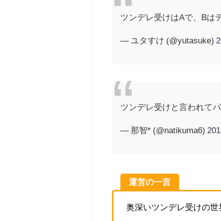
ツンデレ受けはAで、Bは
— ユタすけ (@yutasuke)
ツンデレ受けと言われてパ
— 那智* (@natikuma6)
20
運営の一言
奥深いツンデレ受けの世