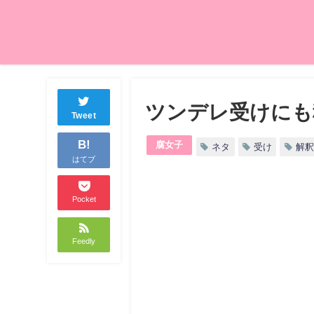
ツンデレ受けにも
Tweet
B!
腐女子
ネタ
受け
解釈
はてブ
Pocket
Feedly