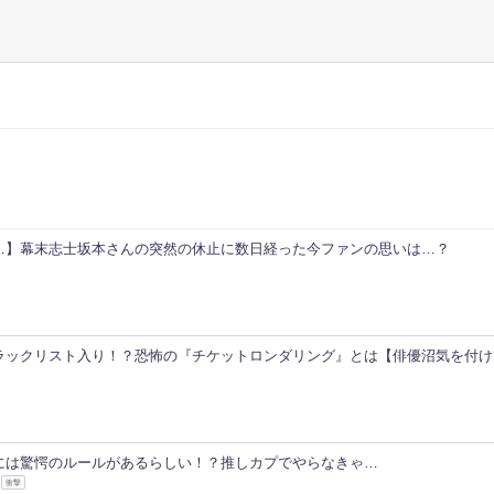
…】幕末志士坂本さんの突然の休止に数日経った今ファンの思いは…？
ラックリスト入り！？恐怖の『チケットロンダリング』とは【俳優沼気を付け
には驚愕のルールがあるらしい！？推しカプでやらなきゃ…
衝撃