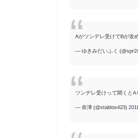
Aがツンデレ受けでBが攻
— ゆきみだいふく (@spr2s
ツンデレ受けって聞くとA
— 奈津 (@stablos423)
20