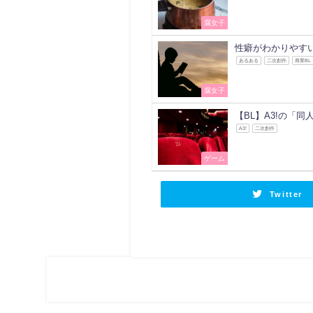
腐女子
性癖がわかりやす
あるある
二次創作
商業BL
腐女子
【BL】A3!の「
A3!
二次創作
ゲーム
Twitter