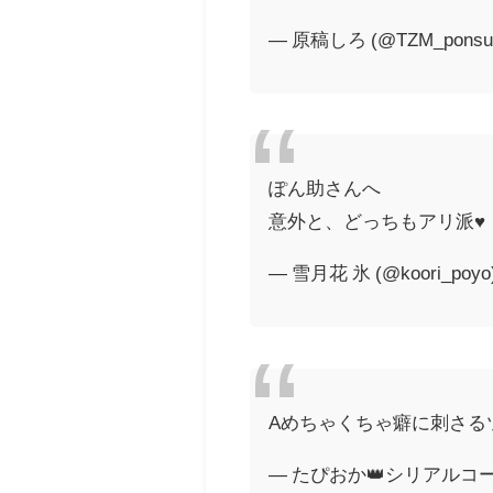
— 原稿しろ (@TZM_ponsu
ぽん助さんへ
意外と、どっちもアリ派♥
— 雪月花 氷 (@koori_poyo
Aめちゃくちゃ癖に刺さる
— たぴおか👑シリアルコード欲