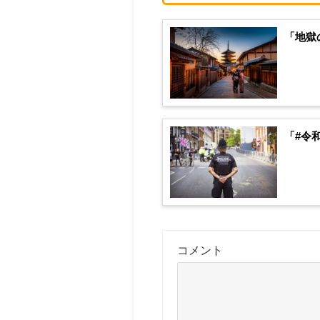
「地獄
「#令
コメント