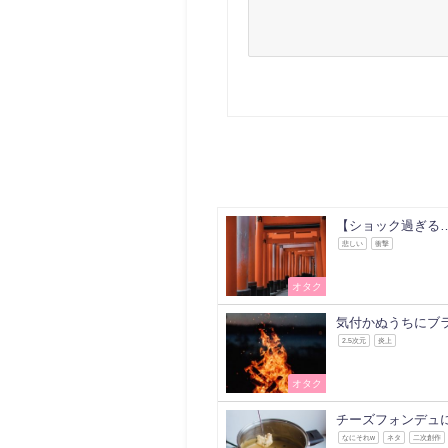
【ショック過ぎる
悲しい
衝撃
オタク
気付かぬうちにブ
2.5次元
炎上
オタク
チーズフォンデュ
なにそれw
ネタ
二次創作