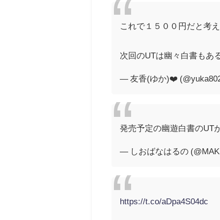
これで１５００円だと考える
次回のUTは幽々白書もあ
— 友香(ゆか)❤️ (@yuka80
発売予定の幽遊白書のUT
— しおばなはるの (@MAKI
https://t.co/aDpa4S04dc