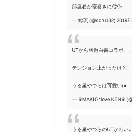
部屋着か寝巻きに🤔💦
— 総琉 (@soru132)
2019
UTから幽遊白書コラボ、
テンション上がったけど、デザ
うる星やつらは可愛い(●︎´▽︎
— ✞MAKI☪*love KEN✞ (@
うる星やつらのUTかわい