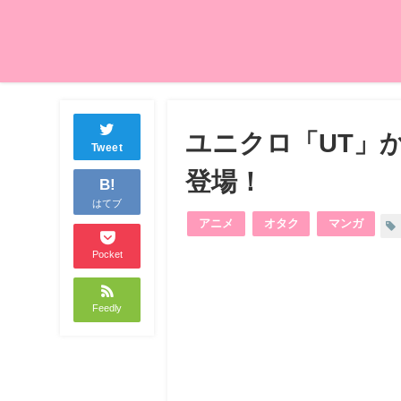
ユニクロ「UT」か
Tweet
登場！
B!
はてブ
アニメ
オタク
マンガ
Pocket
Feedly