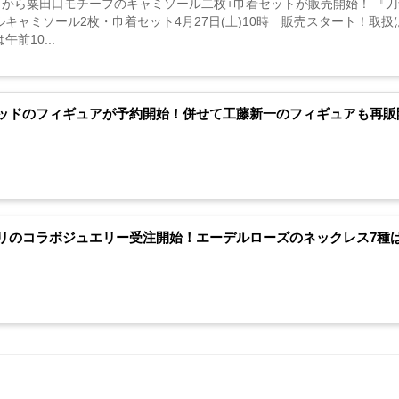
7日から粟田口モチーフのキャミソール二枚+巾着セットが販売開始！ 『刀剣
キャミソール2枚・巾着セット4月27日(土)10時 販売スタート！取扱はURLをチェ
午前10...
ッドのフィギュアが予約開始！併せて工藤新一のフィギュアも再販
リのコラボジュエリー受注開始！エーデルローズのネックレス7種は