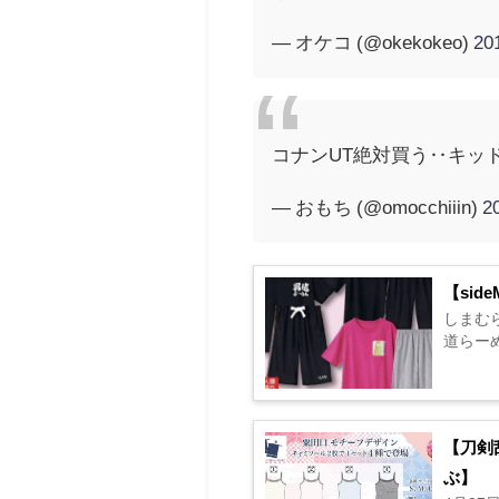
— オケコ (@okekokeo)
2
コナンUT絶対買う‥キッ
— おもち (@omocchiiin)
2
【si
しまむら
道らーめん
【刀剣
ぶ】