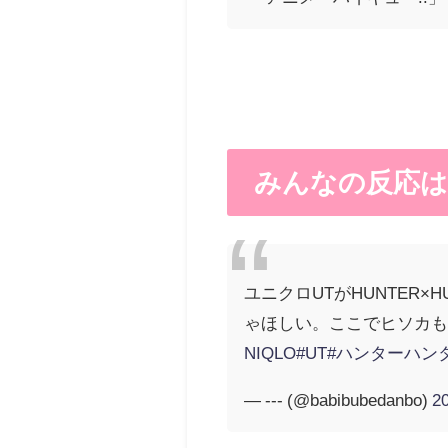
みんなの反応は
ユニクロUTがHUNTER×
ゃほしい。ここでヒソカも
NIQLO
#UT
#ハンターハン
— --- (@babibubedanbo)
2