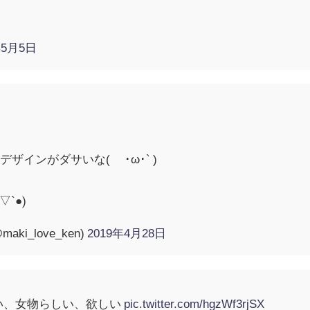
年5月5日
、
インがダサいな( ´･ω･` )
`●︎)
maki_love_ken)
2019年4月28日
い、女物らしい、欲しい
pic.twitter.com/hgzWf3rjSX