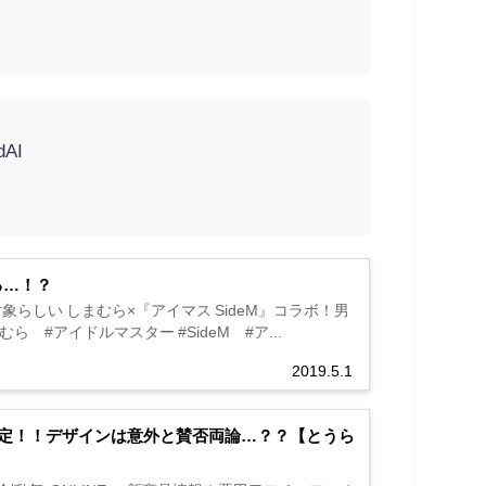
dAI
る…！？
が対象らしい しまむら×『アイマス SideM』コラボ！男
#しまむら #アイドルマスター #SideM #ア...
2019.5.1
定！！デザインは意外と賛否両論…？？【とうら