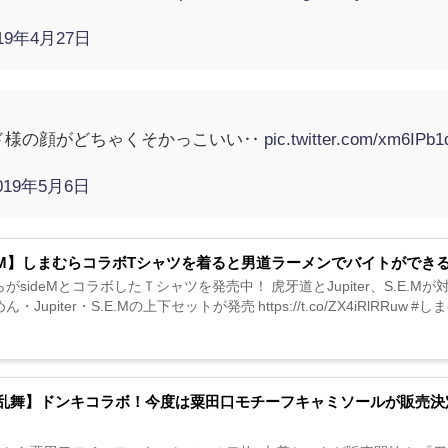
019年4月27日
ド様の顔がどちゃくそかっこいい‥
pic.twitter.com/xm6IPb1
019年5月6日
deM】しまむらコラボTシャツを着ると男道ラーメンでバイトができ
がsideMとコラボしたＴシャツを発売中！ 虎牙道とJupiter、S.E.M
・Jupiter・S.E.Mの上下セットが発売 https://t.co/ZX4iRlRRuw 
乱舞】ドンキコラボ！今度は粟田口モチーフキャミソールが販売決