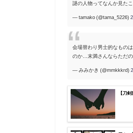
謎の人物ってなんか見た
— tamako (@tama_5226)
会場替わり男士的なもの
のか…末満さんならただ
— みみかき (@mmkkkrd)
【刀剣