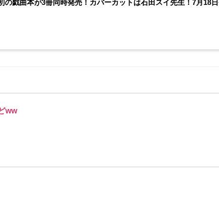
初の戯曲本が3冊同時発売！カバーカットは石田スイ先生！7月18
どww