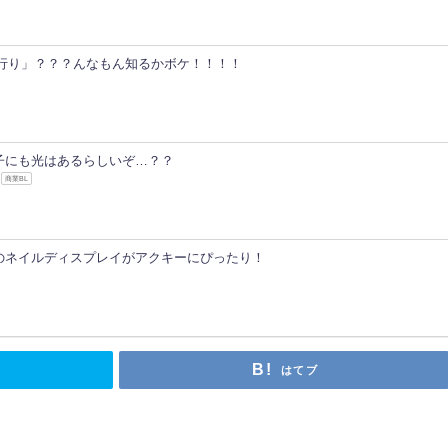
流行り」？？？んなもん知るかボケ！！！！
子にも光はあるらしいぞ…？？
商業BL
のネイルディスプレイがアクキーにぴったり！
はてブ