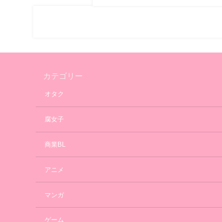
カテゴリー
オタク
腐女子
商業BL
アニメ
マンガ
ゲーム