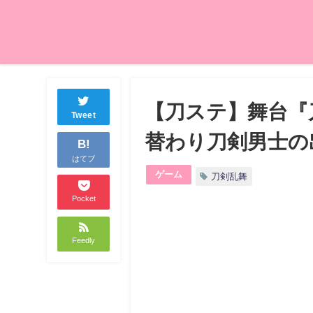
【刀ステ】舞台『
Tweet
替わり刀剣男士の
B!
はてブ
ゲーム
刀剣乱舞
Pocket
Feedly