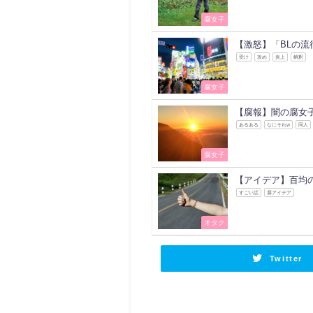
腐女子
【激怒】「BLの
受け
攻め
炎上
解釈
腐女子
【腐報】闇の腐女
あるある
なにそれw
同人
腐女子
【アイデア】百均
すごい話
腐アイデア
オタク
Twitter