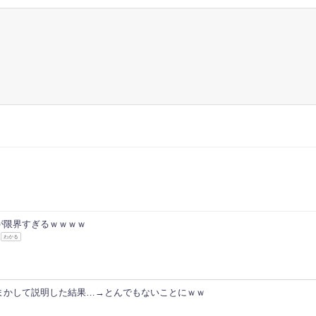
が限界すぎるｗｗｗｗ
わかる
まかして説明した結果…→とんでもないことにｗｗ