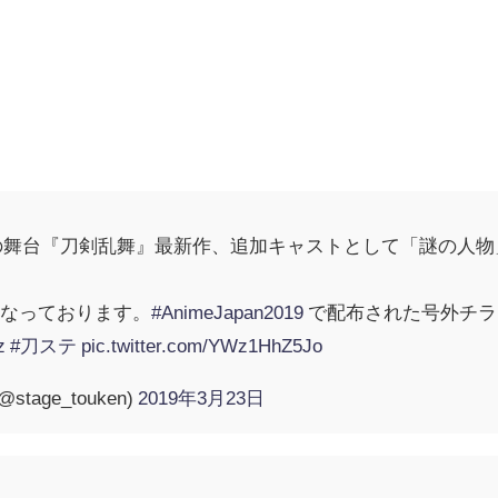
上演の舞台『刀剣乱舞』最新作、追加キャストとして「謎の人
となっております。
#AnimeJapan2019
で配布された号外チラ
z
#刀ステ
pic.twitter.com/YWz1HhZ5Jo
age_touken)
2019年3月23日