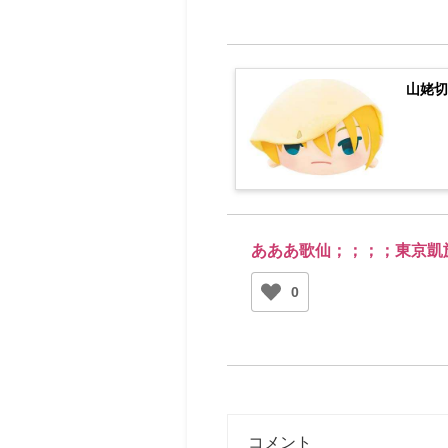
山姥切
あああ歌仙；；；；東京凱
0
コメント