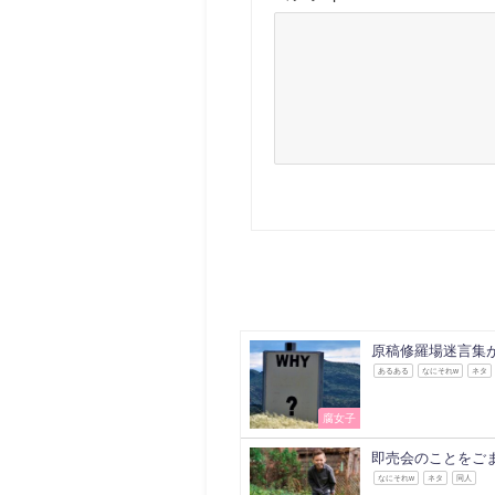
原稿修羅場迷言集
あるある
なにそれw
ネタ
腐女子
即売会のことをご
なにそれw
ネタ
同人