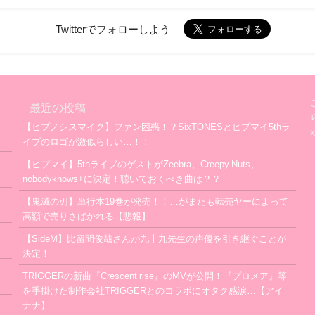
Twitterでフォローしよう
最近の投稿
【ヒプノシスマイク】ファン困惑！？SixTONESとヒプマイ5thラ
イブのロゴが激似らしい…！！
【ヒプマイ】5thライブのゲストがZeebra、Creepy Nuts、
nobodyknows+に決定！聴いておくべき曲は？？
【鬼滅の刃】単行本19巻が発売！！…がまたも転売ヤーによって
高額で売りさばかれる【悲報】
【SideM】比留間俊哉さんが九十九先生の声優を引き継ぐことが
決定！
TRIGGERの新曲『Crescent rise』のMVが公開！『プロメア』等
を手掛けた制作会社TRIGGERとのコラボにオタク感涙…【アイ
ナナ】