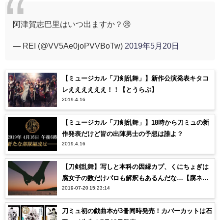
阿津賀志巴里はいつ出ますか？😢
— REI (@VV5Ae0joPVVBoTw)
2019年5月20日
【ミュージカル「刀剣乱舞」】新作公演発表キタコ
レええええええ！！【とうらぶ】
2019.4.16
【ミュージカル「刀剣乱舞」】18時から刀ミュの新
作発表だけど皆の出陣男士の予想は誰よ？
2019.4.16
【刀剣乱舞】写しと本科の因縁カプ、くにちょぎは
腐女子の数だけパロも解釈もあるんだな…【腐ネ
2019-07-20 15:23:14
タ】
刀ミュ初の戯曲本が3冊同時発売！カバーカットは石