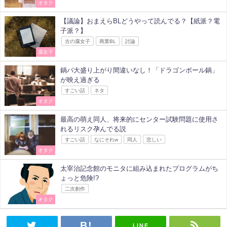
オタク
【議論】おまえらBLどうやって読んでる？【紙派？電
子派？】
古の腐女子
商業BL
討論
腐女子
鍋パ大盛り上がり間違いなし！「ドラゴンボール鍋」
が映え過ぎる
すごい話
ネタ
オタク
最高の萌え同人、将来的にセンター試験問題に使用さ
れるリスク孕んでる説
すごい話
なにそれw
同人
悲しい
オタク
太宰治記念館のモニタに組み込まれたプログラムがち
ょっと危険!?
二次創作
オタク
LINE