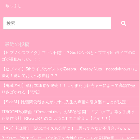
暇つぶし
最近の投稿
【ヒプノシスマイク】ファン困惑！？SixTONESとヒプマイ5thライブのロ
ゴが激似らしい…！！
【ヒプマイ】5thライブのゲストがZeebra、Creepy Nuts、nobodyknows+に
決定！聴いておくべき曲は？？
【鬼滅の刃】単行本19巻が発売！！…がまたも転売ヤーによって高額で売
りさばかれる【悲報】
【SideM】比留間俊哉さんが九十九先生の声優を引き継ぐことが決定！
TRIGGERの新曲『Crescent rise』のMVが公開！『プロメア』等を手掛け
た制作会社TRIGGERとのコラボにオタク感涙…【アイナナ】
【A3!】祝3周年！記念ボイスも公開に！→思ってもない不具合がｗｗｗ
Bプロの 『快エブ』サービス終了で女性向けソシャゲ界隈激震！！ほかの