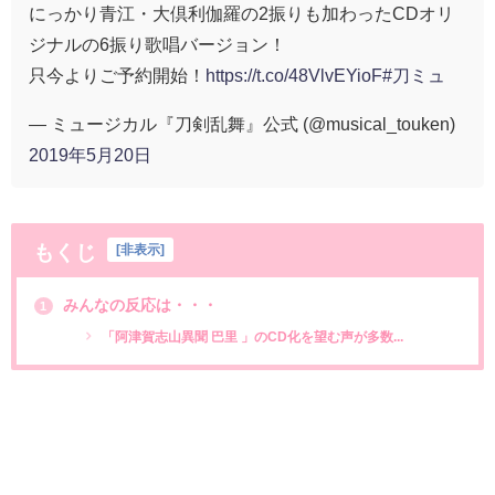
にっかり青江・大倶利伽羅の2振りも加わったCDオリ
ジナルの6振り歌唱バージョン！
只今よりご予約開始！
https://t.co/48VlvEYioF
#刀ミュ
— ミュージカル『刀剣乱舞』公式 (@musical_touken)
2019年5月20日
もくじ
[
非表示
]
みんなの反応は・・・
1
「阿津賀志山異聞 巴里 」のCD化を望む声が多数...