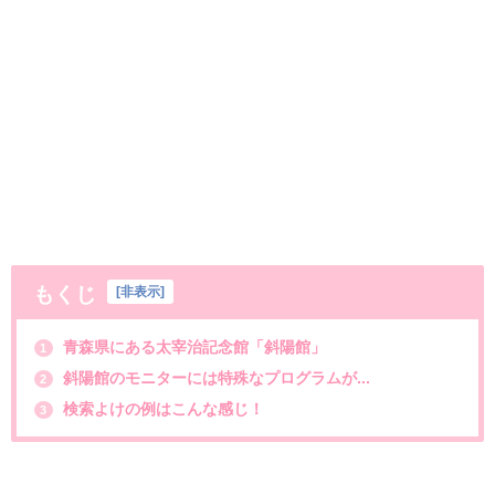
もくじ
[
非表示
]
青森県にある太宰治記念館「斜陽館」
1
斜陽館のモニターには特殊なプログラムが...
2
検索よけの例はこんな感じ！
3