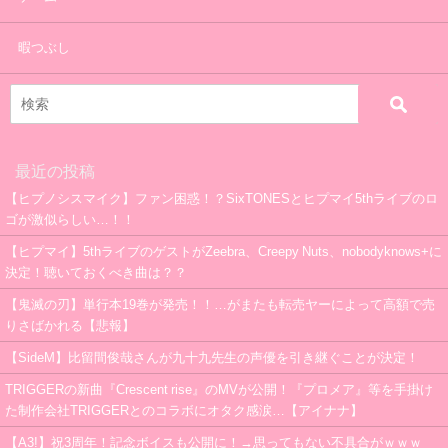
暇つぶし
最近の投稿
【ヒプノシスマイク】ファン困惑！？SixTONESとヒプマイ5thライブのロ
ゴが激似らしい…！！
【ヒプマイ】5thライブのゲストがZeebra、Creepy Nuts、nobodyknows+に
決定！聴いておくべき曲は？？
【鬼滅の刃】単行本19巻が発売！！…がまたも転売ヤーによって高額で売
りさばかれる【悲報】
【SideM】比留間俊哉さんが九十九先生の声優を引き継ぐことが決定！
TRIGGERの新曲『Crescent rise』のMVが公開！『プロメア』等を手掛け
た制作会社TRIGGERとのコラボにオタク感涙…【アイナナ】
【A3!】祝3周年！記念ボイスも公開に！→思ってもない不具合がｗｗｗ