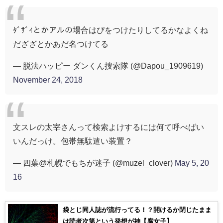
ﾀﾞｻﾞｨとかアルの場合はぴをつけたりしてるかなよくね
だざざとかあだ名つけてる
— 脱法ハッピー ダンくん捜索隊 (@Dapou_1909619)
November 24, 2018
文スレの太宰さんって検索よけするには何て呼べばい
いんだっけ。包帯無駄遣い装置？
— 四葉@札幌でもちが迷子 (@muzel_clover)
May 5, 20
16
袋とじ同人誌が流行ってる！？開けるか閉じたまま
は読者次第という発想が神【腐女子】