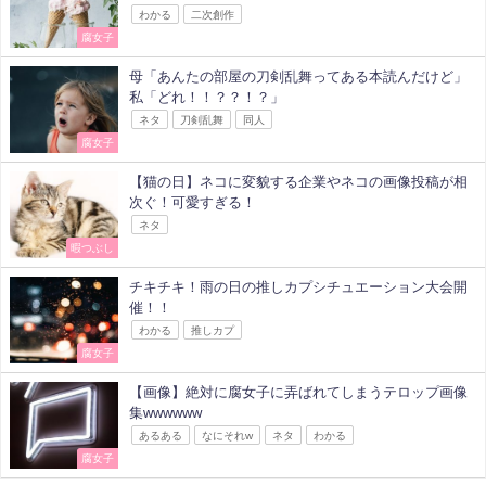
わかる
二次創作
腐女子
母「あんたの部屋の刀剣乱舞ってある本読んだけど」
私「どれ！！？？！？」
ネタ
刀剣乱舞
同人
腐女子
【猫の日】ネコに変貌する企業やネコの画像投稿が相
次ぐ！可愛すぎる！
ネタ
暇つぶし
チキチキ！雨の日の推しカプシチュエーション大会開
催！！
わかる
推しカプ
腐女子
【画像】絶対に腐女子に弄ばれてしまうテロップ画像
集wwwwww
あるある
なにそれw
ネタ
わかる
腐女子