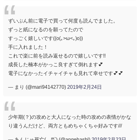
ずいぶん前に電子で買って何度も読んでました。
ずっと紙になるのを願ってたので
すっごく嬉しいです((o(｡>ω<｡)o))
手に入れました！
これで楽に前を読み返せるので嬉しいです!!
成長した楠本がかっこ良すぎて倒れます💕
電子になかったイチャイチャも見れて幸せです💕💕
— まり (@mari94142770)
2019年2月24日
少年期(？)の攻めと大人になった時の攻めの表情がかな
り違うんだけど、両方ともめちゃくちゃ好みです///
— あんじゅ死亡(´ཫ`) (@angehasbl)
2019年2月23日