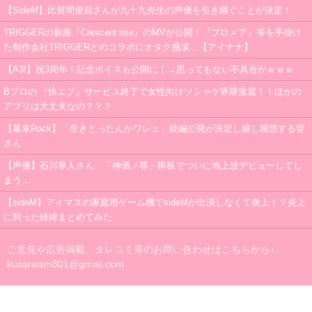
【SideM】比留間俊哉さんが九十九先生の声優を引き継ぐことが決定！
TRIGGERの新曲『Crescent rise』のMVが公開！『プロメア』等を手掛け
た制作会社TRIGGERとのコラボにオタク感涙…【アイナナ】
【A3!】祝3周年！記念ボイスも公開に！→思ってもない不具合がｗｗｗ
Bプロの 『快エブ』サービス終了で女性向けソシャゲ界隈激震！！ほかの
アプリは大丈夫なの？？？
【幕末Rock】「生きとったんかワレェ」続編公開が決定し嬉し困惑する皆
さん
【声優】石川界人さん、「神酒ノ尊」降板でついに地上波デビューしてし
まう…
【sideM】アイマスの家庭用ゲーム機でsideMが出演しなくて炎上！？炎上
に到った経緯まとめてみた
ご意見や広告掲載、タレコミ等のお問い合わせはこちらから↓↓
kusareism801@gmail.com