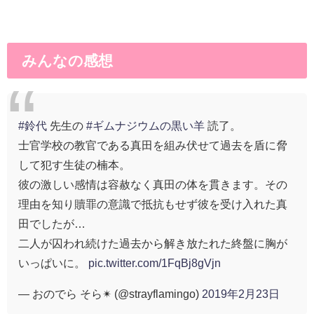
みんなの感想
#鈴代
先生の
#ギムナジウムの黒い羊
読了。
士官学校の教官である真田を組み伏せて過去を盾に脅
して犯す生徒の楠本。
彼の激しい感情は容赦なく真田の体を貫きます。その
理由を知り贖罪の意識で抵抗もせず彼を受け入れた真
田でしたが…
二人が囚われ続けた過去から解き放たれた終盤に胸が
いっぱいに。
pic.twitter.com/1FqBj8gVjn
— おのでら そら✴︎ (@strayflamingo)
2019年2月23日