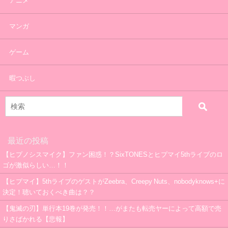
アニメ
マンガ
ゲーム
暇つぶし
最近の投稿
【ヒプノシスマイク】ファン困惑！？SixTONESとヒプマイ5thライブのロ
ゴが激似らしい…！！
【ヒプマイ】5thライブのゲストがZeebra、Creepy Nuts、nobodyknows+に
決定！聴いておくべき曲は？？
【鬼滅の刃】単行本19巻が発売！！…がまたも転売ヤーによって高額で売
りさばかれる【悲報】