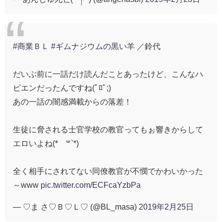
#商業ＢＬ
#ギムナジウムの黒い羊
／鈴代
だいぶ前に一話だけ読んだことあったけど、こんなハ
ピエンだったんですね(ﾟﾛﾟ;)
あの一話の闇感満載からの落差！
生徒に脅される士官学校の教官ってもぉ響きからして
エロいよね(*´꒳`*)
全く相手にされてない同僚教官が不憫でかわいかった
～www
pic.twitter.com/ECFcaYzbPa
— ♡ま さ♡Ｂ♡Ｌ♡ (@BL_masa)
2019年2月25日