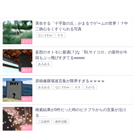
実在する「十字架の丘」がまるでゲームの世界！？中
二病心をくすぐられる写真
なにそれw
ネタ
オタク
妄想のオトモに最適(？)な「BLサイコロ」の新作が今
回もぶっ飛びすぎてるwwww
あるある
腐女子
原稿修羅場迷言集が限界すぎるｗｗｗｗ
あるある
なにそれw
ネタ
わかる
腐女子
検索結果が0件だった時のピクブラからの言葉が泣け
る……
二次創作
創作活動
腐女子