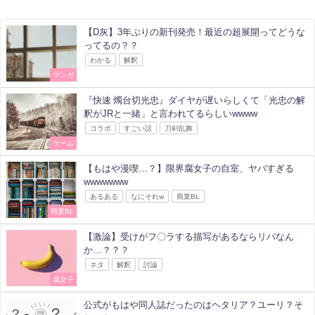
【D灰】3年ぶりの新刊発売！最近の超展開ってどうな
ってるの？？
わかる
解釈
マンガ
『快速 燭台切光忠』ダイヤが遅いらしくて「光忠の解
釈がJRと一緒」と言われてるらしいwwww
コラボ
すごい話
刀剣乱舞
ゲーム
【もはや漫喫…？】限界腐女子の自室、ヤバすぎる
wwwwwww
あるある
なにそれw
商業BL
商業BL
【激論】受けがフ〇ラする描写があるならリバなん
か…？？？
ネタ
解釈
討論
腐女子
公式がもはや同人誌だったのはヘタリア？ユーリ？そ