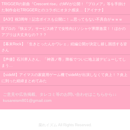
TRIGGERの新曲『Crescent rise』のMVが公開！『プロメア』等を手掛け
た制作会社TRIGGERとのコラボにオタク感涙…【アイナナ】
【A3!】祝3周年！記念ボイスも公開に！→思ってもない不具合がｗｗｗ
Bプロの 『快エブ』サービス終了で女性向けソシャゲ界隈激震！！ほかの
アプリは大丈夫なの？？？
【幕末Rock】「生きとったんかワレェ」続編公開が決定し嬉し困惑する皆
さん
【声優】石川界人さん、「神酒ノ尊」降板でついに地上波デビューしてし
まう…
【sideM】アイマスの家庭用ゲーム機でsideMが出演しなくて炎上！？炎上
に到った経緯まとめてみた
ご意見や広告掲載、タレコミ等のお問い合わせはこちらから↓↓
kusareism801@gmail.com
腐れイズム All Rights Reserved.