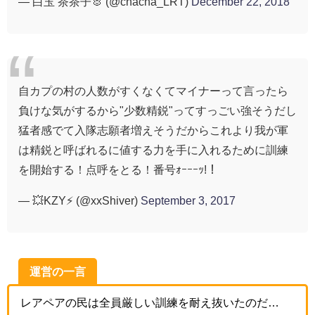
— 白玉 茶茶子🐰 (@chacha_LRT)
December 22, 2018
自カプの村の人数がすくなくてマイナーって言ったら
負けな気がするから"少数精鋭"ってすっごい強そうだし
猛者感でて入隊志願者増えそうだからこれより我が軍
は精鋭と呼ばれるに値する力を手に入れるために訓練
を開始する！点呼をとる！番号ｫｰｰｰｯ!！
— 💥KZY⚡️ (@xxShiver)
September 3, 2017
運営の一言
レアペアの民は全員厳しい訓練を耐え抜いたのだ…