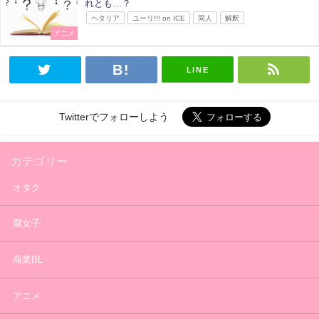
れとも…？
ヘタリア
ユーリ!!! on ICE
同人
解釈
アニメ
LINE
Twitterでフォローしよう
カテゴリー
オタク
腐女子
商業BL
アニメ