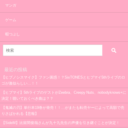
マンガ
ゲーム
暇つぶし
最近の投稿
【ヒプノシスマイク】ファン困惑！？SixTONESとヒプマイ5thライブのロ
ゴが激似らしい…！！
【ヒプマイ】5thライブのゲストがZeebra、Creepy Nuts、nobodyknows+に
決定！聴いておくべき曲は？？
【鬼滅の刃】単行本19巻が発売！！…がまたも転売ヤーによって高額で売
りさばかれる【悲報】
【SideM】比留間俊哉さんが九十九先生の声優を引き継ぐことが決定！