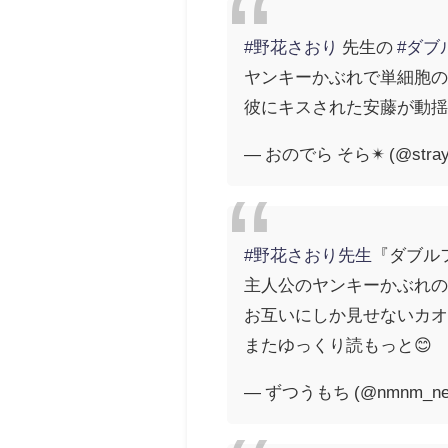
#野花さおり
先生の
#ダブ
ヤンキーかぶれで単細胞
彼にキスされた安藤が動
— おのでら そら✴︎ (@strayf
#野花さおり先生
『ダブル
主人公のヤンキーかぶれの
お互いにしか見せないカ
またゆっくり読もっと😊
— ずつうもち (@nmnm_ne