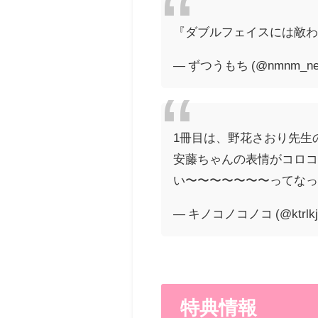
『ダブルフェイスには敵わ
— ずつうもち (@nmnm_ne
1冊目は、野花さおり先生
安藤ちゃんの表情がコロコ
い〜〜〜〜〜〜〜ってな
— キノコノコノコ (@ktrlkj
特典情報