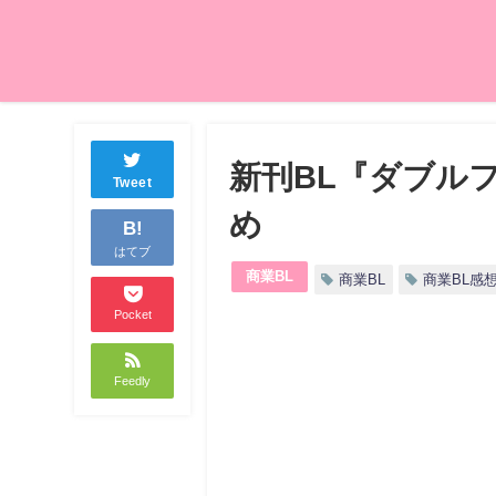
新刊BL『ダブル
Tweet
め
B!
はてブ
商業BL
商業BL
商業BL感
Pocket
Feedly