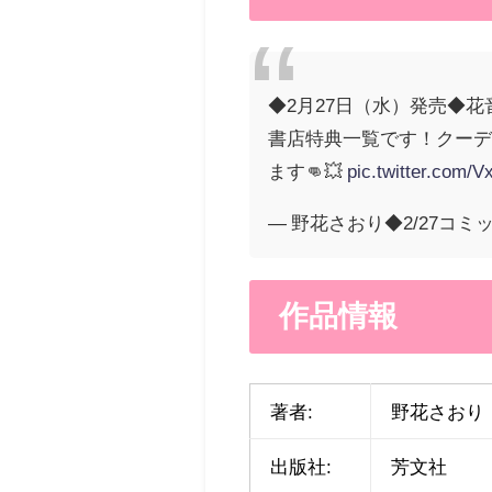
◆2月27日（水）発売◆花
書店特典一覧です！クーデ
ます👊💥
pic.twitter.com/
— 野花さおり◆2/27コミック
作品情報
著者:
野花さおり
出版社:
芳文社