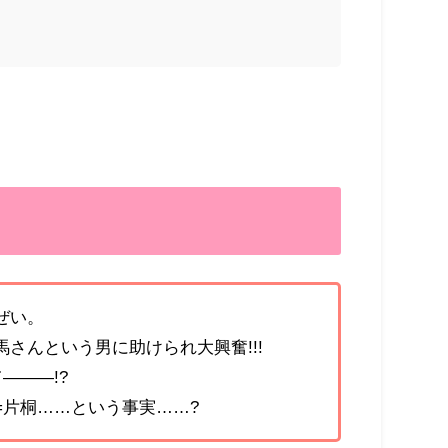
ぜい。
さんという男に助けられ大興奮!!!
―――!?
=片桐……という事実……?