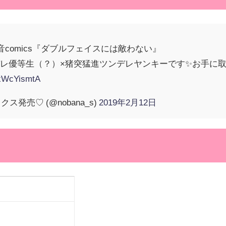
音comics『ダブルフェイスには敵わない』
レ優等生（？）×猪突猛進ツンデレヤンキーです✨お手に
VxWcYismtA
ス発売♡ (@nobana_s)
2019年2月12日