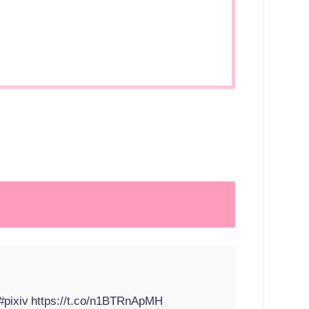
#pixiv
https://t.co/n1BTRnApMH