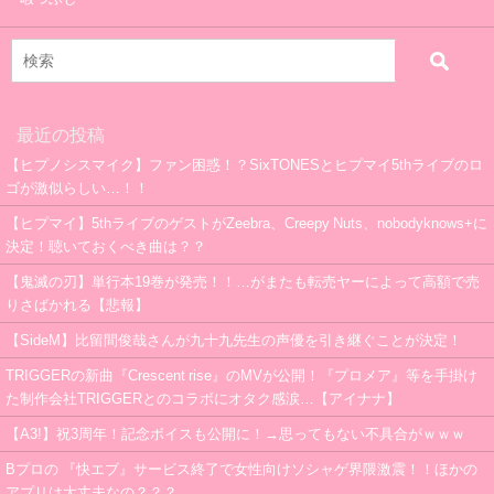
最近の投稿
【ヒプノシスマイク】ファン困惑！？SixTONESとヒプマイ5thライブのロ
ゴが激似らしい…！！
【ヒプマイ】5thライブのゲストがZeebra、Creepy Nuts、nobodyknows+に
決定！聴いておくべき曲は？？
【鬼滅の刃】単行本19巻が発売！！…がまたも転売ヤーによって高額で売
りさばかれる【悲報】
【SideM】比留間俊哉さんが九十九先生の声優を引き継ぐことが決定！
TRIGGERの新曲『Crescent rise』のMVが公開！『プロメア』等を手掛け
た制作会社TRIGGERとのコラボにオタク感涙…【アイナナ】
【A3!】祝3周年！記念ボイスも公開に！→思ってもない不具合がｗｗｗ
Bプロの 『快エブ』サービス終了で女性向けソシャゲ界隈激震！！ほかの
アプリは大丈夫なの？？？