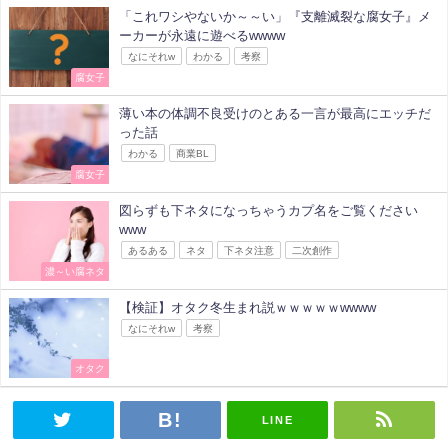
「これワシやないか～～い」『支離滅裂な腐女子』メ
ーカーが永遠に遊べるwwww
なにそれw
わかる
考察
腐女子
薄い本の体調不良受けのとある一言が最高にエッチだ
った話
わかる
商業BL
腐女子
図らずも下ネタになっちゃうカプ名をご覧ください
www
あるある
ネタ
下ネタ注意
二次創作
濃～い腐ネタ
【検証】オタク冬生まれ説ｗｗｗｗｗwwww
なにそれw
考察
オタク
LINE